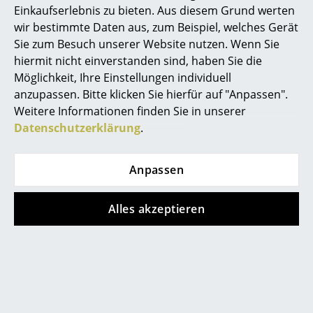
Einkaufserlebnis zu bieten. Aus diesem Grund werten
Nachhaltigkeit
Schutzklasse I
Räume
wir bestimmte Daten aus, zum Beispiel, welches Gerät
Gewährleistung
24 Monate
Sie zum Besuch unserer Website nutzen. Wenn Sie
Zuhause
Produktdatenblatt
Bitte klicken Sie auf das Bild, um detaillierte
hiermit nicht einverstanden sind, haben Sie die
Informationen zu erhalten (ca. 0,9 MB).
Möglichkeit, Ihre Einstellungen individuell
Wohnzimmer
anzupassen. Bitte klicken Sie hierfür auf "Anpassen".
Esszimmer
Weitere Informationen finden Sie in unserer
Datenschutzerklärung
.
Schlafzimmer
Kinderzimmer
Anpassen
Arbeitszimmer
Produktpräsentation
Alles akzeptieren
Diele
Badezimmer
Stauraum
Noch mehr Inspiration?
Balkon & Garten