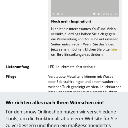
Spiegel
Figuren & Miniaturen
Noch mehr Inspiration?
Hier ist ein interessantes YouTube-Video
Vasen
verlinkt, allerdings haben Sie sich gegen
die Verwendung von YouTube auf unseren
Tabletts
Seiten entschieden. Wenn Sie das Video
jetzt sehen möchten, klicken Sie bitte
hier
Büroutensilien
um Ihre Einstellungen zu ändern.
Aufbewahrungsboxen
Lieferumfang
LED-Leuchtmittel fest verbaut
Decken
Pflege
Verstaubte Metallteile können mit Wasser
oder Edelstahlreiniger und einem sauberen,
weichen Tuch gereinigt werden. Leuchtkörper
Kissen
bitte unbedingt separat mit einem feuchten,
weichen Tuch reinigen.
Teppiche
Wir richten alles nach Ihren Wünschen ein!
Die Leuchte niemals mit herkömmlichen
Tüchern, Scheuerschwämmen oder scharfen
Vorhänge
Für den smow Onlineshop nutzen wir verschiedene
Reinigungsmitteln abreiben. Es besteht die
Gefahr von Zerkratzen und Beschädigung.
Tools, um die Funktionalität unserer Website für Sie
... alle Accessoires
zu verbessern und Ihnen ein maßgeschneidertes
Zertifikate &
Schutzart IP20