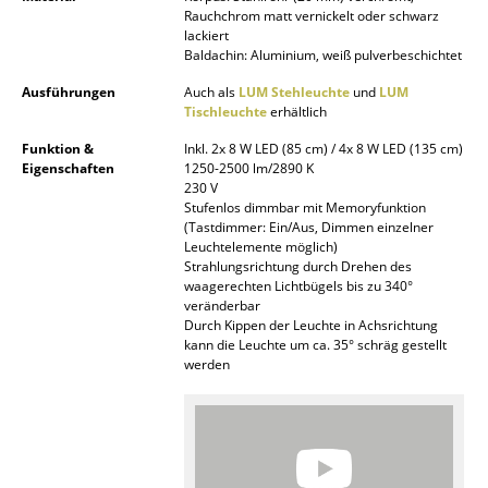
Rauchchrom matt vernickelt oder schwarz
Akkuleuchten
lackiert
Baldachin: Aluminium, weiß pulverbeschichtet
... alle Leuchten
Ausführungen
Auch als
LUM Stehleuchte
und
LUM
Tischleuchte
erhältlich
Betten
Funktion &
Inkl. 2x 8 W LED (85 cm) / 4x 8 W LED (135 cm)
Doppelbetten
Eigenschaften
1250-2500 lm/2890 K
230 V
Einzelbetten
Stufenlos dimmbar mit Memoryfunktion
(Tastdimmer: Ein/Aus, Dimmen einzelner
Stapelbetten
Leuchtelemente möglich)
Strahlungsrichtung durch Drehen des
waagerechten Lichtbügels bis zu 340°
Kinderbetten
veränderbar
Durch Kippen der Leuchte in Achsrichtung
Nachttische & Bettzubehör
kann die Leuchte um ca. 35° schräg gestellt
werden
... alle Betten
Accessoires
Uhren