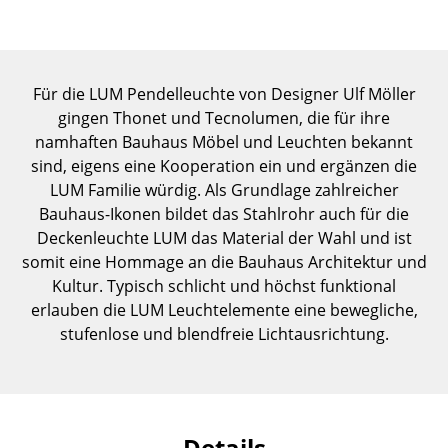
Einzelteile
... alle Tische
Für die LUM Pendelleuchte von Designer Ulf Möller
Aufbewahren
gingen Thonet und Tecnolumen, die für ihre
namhaften Bauhaus Möbel und Leuchten bekannt
Regale & Schränke
sind, eigens eine Kooperation ein und ergänzen die
Bücherregale
LUM Familie würdig. Als Grundlage zahlreicher
Bauhaus-Ikonen bildet das Stahlrohr auch für die
Wandregale
Deckenleuchte LUM das Material der Wahl und ist
somit eine Hommage an die Bauhaus Architektur und
Sideboards & Kommoden
Kultur. Typisch schlicht und höchst funktional
TV Möbel
erlauben die LUM Leuchtelemente eine bewegliche,
stufenlose und blendfreie Lichtausrichtung.
Beistell- & Rollcontainer
Barmöbel
Garderoben
Details