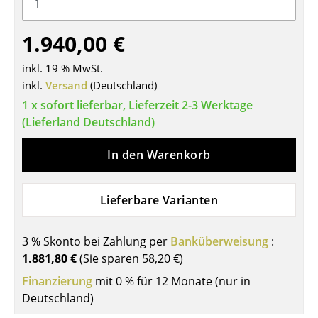
Tische
1.940,00 €
Esstische
inkl. 19 % MwSt.
Beistelltische
inkl.
Versand
(Deutschland)
Couchtische
1 x sofort lieferbar, Lieferzeit 2-3 Werktage
(Lieferland Deutschland)
Schreibtische
In den Warenkorb
Sekretäre & PC-Tische
Konferenztische
Lieferbare Varianten
Stehtische & Stehpulte
3 % Skonto bei Zahlung per
Banküberweisung
:
Kindertische
1.881,80 €
(Sie sparen
58,20 €
)
Gartentische
Finanzierung
mit 0 % für 12 Monate (nur in
Deutschland)
Servierwagen