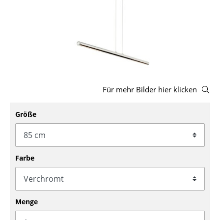
Hocker
Bänke & Liegen
Sitzsäcke
Gartenstühle
Für mehr Bilder hier klicken
Kinderstühle
Schaukelstühle
Größe
Bürodrehstühle
Konferenzstühle
Farbe
Bürosessel
Einzelteile
Menge
... alle Sitzmöbel