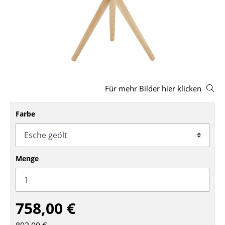
Hocker
Bänke & Liegen
Sitzsäcke
Gartenstühle
Für mehr Bilder hier klicken
Kinderstühle
Schaukelstühle
Farbe
Bürodrehstühle
Konferenzstühle
Menge
Bürosessel
Einzelteile
758,00 €
... alle Sitzmöbel