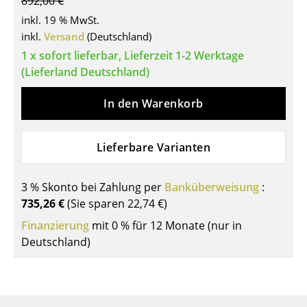
892,00 €
Tische
inkl. 19 % MwSt.
inkl.
Versand
(Deutschland)
Esstische
1 x sofort lieferbar, Lieferzeit 1-2 Werktage
(Lieferland Deutschland)
Beistelltische
Couchtische
In den Warenkorb
Schreibtische
Lieferbare Varianten
Sekretäre & PC-Tische
Konferenztische
3 % Skonto bei Zahlung per
Banküberweisung
:
735,26 €
(Sie sparen
22,74 €
)
Stehtische & Stehpulte
Finanzierung
mit 0 % für 12 Monate (nur in
Kindertische
Deutschland)
Gartentische
Servierwagen