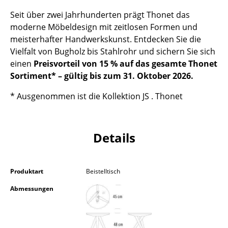
Kleinaufbewahrung
Seit über zwei Jahrhunderten prägt Thonet das
moderne Möbeldesign mit zeitlosen Formen und
Einzelteile
meisterhafter Handwerkskunst. Entdecken Sie die
... alle Aufbewahrungsmöbel
Vielfalt von Bugholz bis Stahlrohr und sichern Sie sich
einen
Preisvorteil von 15 % auf das gesamte Thonet
Licht
Sortiment* – gültig bis zum 31. Oktober 2026.
Hängeleuchten & Deckenleuchten
* Ausgenommen ist die Kollektion JS . Thonet
Tischleuchten
Details
Schreibtischleuchten
Stehleuchten & Leseleuchten
Produktart
Beistelltisch
Bodenleuchten
Abmessungen
Wandleuchten
Outdoor-Leuchten