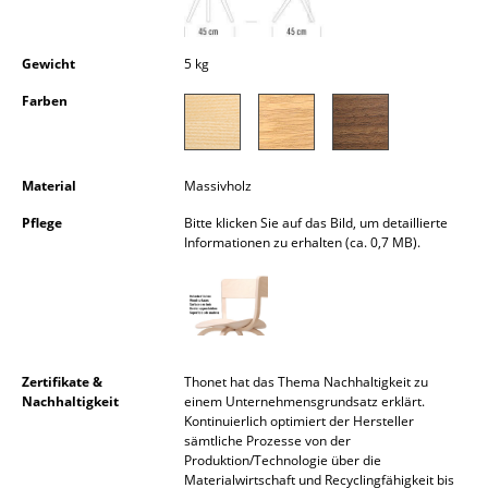
Akkuleuchten
... alle Leuchten
Gewicht
5 kg
Farben
Betten
Doppelbetten
Material
Massivholz
Einzelbetten
Pflege
Bitte klicken Sie auf das Bild, um detaillierte
Informationen zu erhalten (ca. 0,7 MB).
Stapelbetten
Kinderbetten
Nachttische & Bettzubehör
... alle Betten
Zertifikate &
Thonet hat das Thema Nachhaltigkeit zu
Nachhaltigkeit
einem Unternehmensgrundsatz erklärt.
Kontinuierlich optimiert der Hersteller
Accessoires
sämtliche Prozesse von der
Produktion/Technologie über die
Uhren
Materialwirtschaft und Recyclingfähigkeit bis