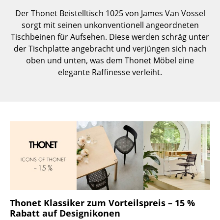
Einzelteile
Der Thonet Beistelltisch 1025 von James Van Vossel
sorgt mit seinen unkonventionell angeordneten
... alle Tische
Tischbeinen für Aufsehen. Diese werden schräg unter
der Tischplatte angebracht und verjüngen sich nach
Aufbewahren
oben und unten, was dem Thonet Möbel eine
elegante Raffinesse verleiht.
Regale & Schränke
Bücherregale
Wandregale
Sideboards & Kommoden
TV Möbel
Beistell- & Rollcontainer
Barmöbel
Thonet Klassiker zum Vorteilspreis – 15 %
Garderoben
Rabatt auf Designikonen