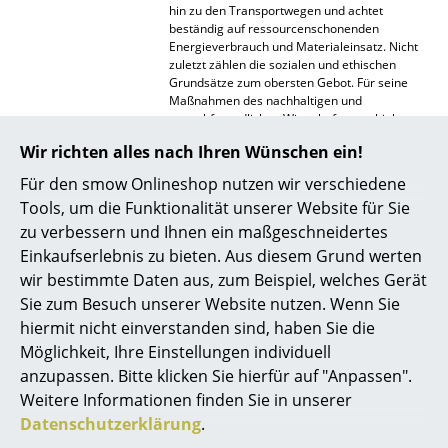
hin zu den Transportwegen und achtet
Spiegel
beständig auf ressourcenschonenden
Energieverbrauch und Materialeinsatz. Nicht
zuletzt zählen die sozialen und ethischen
Figuren & Miniaturen
Grundsätze zum obersten Gebot. Für seine
Maßnahmen des nachhaltigen und
Vasen
umweltfreundlichen Wirtschaftens erhielt
Thonet das “Green Globe Zertifikat” -
weitere
Tabletts
Wir richten alles nach Ihren Wünschen ein!
Informationen erhalten Sie hier
.
Für den smow Onlineshop nutzen wir verschiedene
Büroutensilien
Gewährleistung
24 Monate
Tools, um die Funktionalität unserer Website für Sie
Produktdatenblatt
Bitte klicken Sie auf das Bild, um detaillierte
Aufbewahrungsboxen
zu verbessern und Ihnen ein maßgeschneidertes
Informationen zu erhalten (ca. 1,1 MB).
Einkaufserlebnis zu bieten. Aus diesem Grund werten
Decken
wir bestimmte Daten aus, zum Beispiel, welches Gerät
Sie zum Besuch unserer Website nutzen. Wenn Sie
Kissen
hiermit nicht einverstanden sind, haben Sie die
Teppiche
Möglichkeit, Ihre Einstellungen individuell
anzupassen. Bitte klicken Sie hierfür auf "Anpassen".
Produktpräsentation
Vorhänge
Weitere Informationen finden Sie in unserer
Datenschutzerklärung
.
... alle Accessoires