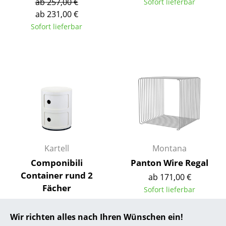
ab 257,00 €
Sofort lieferbar
ab 231,00 €
... alle Hersteller A-Z
Sofort lieferbar
Designer
Alvar Aalto
Arne Jacobsen
Charles & Ray Eames
Eero Saarinen
Egon Eiermann
Kartell
Montana
Eileen Gray
Componibili
Panton Wire Regal
Container rund 2
ab 171,00 €
Jean Prouvé
Fächer
Sofort lieferbar
ab 122,00 €
Le Corbusier
Sofort lieferbar
Wir richten alles nach Ihren Wünschen ein!
Ludwig Mies van der Rohe