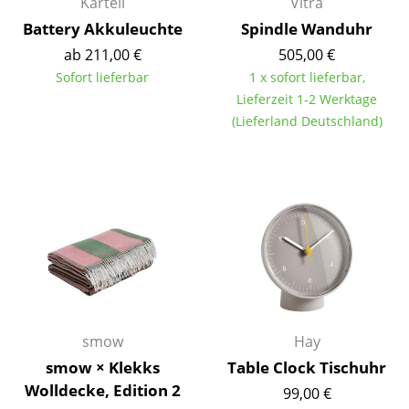
Kartell
Vitra
Battery Akkuleuchte
Spindle Wanduhr
Büro
ab 211,00 €
505,00 €
Arbeitsplatz
Sofort lieferbar
1 x sofort lieferbar,
Lieferzeit 1-2 Werktage
Management Büro
(Lieferland Deutschland)
Konferenzraum
Empfang
Cafeteria
Branchenlösungen
Sicheres Arbeiten
Hersteller & Designer
smow
Hay
smow × Klekks
Table Clock Tischuhr
Hersteller
Wolldecke, Edition 2
99,00 €