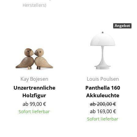
Herstellers)
Tische
Esstische
Angebot
Beistelltische
Couchtische
Schreibtische
Sekretäre & PC-Tische
Kay Bojesen
Louis Poulsen
Konferenztische
Unzertrennliche
Panthella 160
Stehtische & Stehpulte
Holzfigur
Akkuleuchte
ab 99,00 €
ab 200,00 €
Kindertische
ab 169,00 €
Sofort lieferbar
Gartentische
Sofort lieferbar
Servierwagen