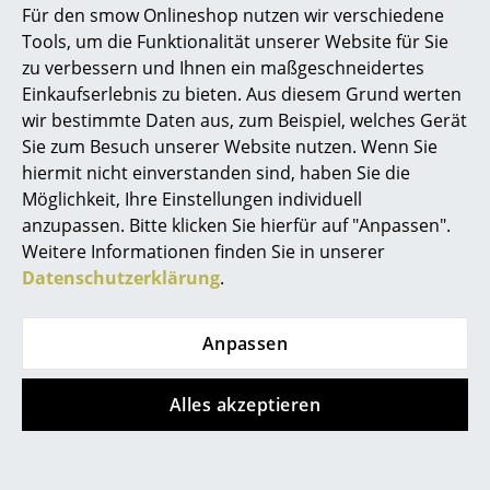
Für den smow Onlineshop nutzen wir verschiedene
Marcel Breuer
Tools, um die Funktionalität unserer Website für Sie
zu verbessern und Ihnen ein maßgeschneidertes
Philippe Starck
Einkaufserlebnis zu bieten. Aus diesem Grund werten
wir bestimmte Daten aus, zum Beispiel, welches Gerät
Verner Panton
Sie zum Besuch unserer Website nutzen. Wenn Sie
... alle Designer A-Z
hiermit nicht einverstanden sind, haben Sie die
Möglichkeit, Ihre Einstellungen individuell
anzupassen. Bitte klicken Sie hierfür auf "Anpassen".
Themen
Carl Hansen & Søn
Vitra
Weitere Informationen finden Sie in unserer
CH24 Wishbone Chair
Wooden Dolls
Neu bei smow
Datenschutzerklärung
.
Soft Colours
129,00 €
Inspiration
687,00 €
Sofort lieferbar
Anpassen
Sofort lieferbar
Special Editions
Designklassiker
Alles akzeptieren
Frauen im Design