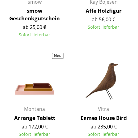
smow
Kay Bojesen
Akkuleuchten
smow
Affe Holzfigur
Geschenkgutschein
... alle Leuchten
ab 56,00 €
ab 25,00 €
Sofort lieferbar
Betten
Sofort lieferbar
Doppelbetten
Neu
Einzelbetten
Stapelbetten
Kinderbetten
Nachttische & Bettzubehör
... alle Betten
Montana
Vitra
Arrange Tablett
Eames House Bird
Accessoires
ab 172,00 €
ab 235,00 €
Uhren
Sofort lieferbar
Sofort lieferbar