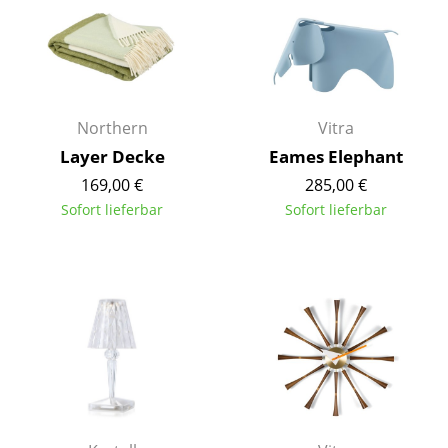
Räume
Zuhause
Wohnzimmer
Northern
Vitra
Esszimmer
Layer Decke
Eames Elephant
169,00 €
285,00 €
Schlafzimmer
Sofort lieferbar
Sofort lieferbar
Kinderzimmer
Arbeitszimmer
Diele
Badezimmer
Stauraum
Balkon & Garten