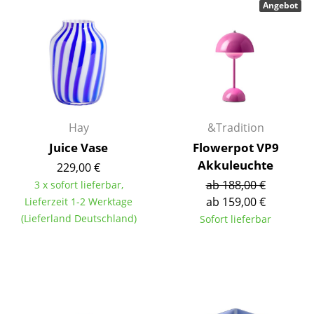
Angebot
Einzelteile
... alle Tische
Aufbewahren
Regale & Schränke
Hay
&Tradition
Bücherregale
Juice Vase
Flowerpot VP9
Wandregale
Akkuleuchte
229,00 €
ab 188,00 €
3 x sofort lieferbar,
Sideboards & Kommoden
ab 159,00 €
Lieferzeit 1-2 Werktage
TV Möbel
(Lieferland Deutschland)
Sofort lieferbar
Beistell- & Rollcontainer
Barmöbel
Garderoben