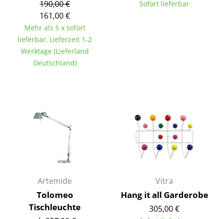
Artemide
190,00 €
Sofort lieferbar
161,00 €
Cassina
Mehr als 5 x sofort
Fritz Hansen
lieferbar, Lieferzeit 1-2
Werktage (Lieferland
HAY
Deutschland)
Knoll International
Louis Poulsen
Muuto
Nils Holger Moormann
Richard Lampert
Thonet
Artemide
Vitra
Tolomeo
Hang it all Garderobe
USM Haller
Tischleuchte
305,00 €
Vitra