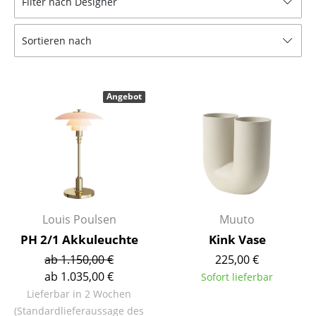
Filter nach Designer
Hocker
Sortieren nach
Bänke & Liegen
Sitzsäcke
Angebot
Gartenstühle
Kinderstühle
Schaukelstühle
Bürodrehstühle
Konferenzstühle
Louis Poulsen
Muuto
PH 2/1 Akkuleuchte
Kink Vase
Bürosessel
ab 1.150,00 €
225,00 €
Einzelteile
ab 1.035,00 €
Sofort lieferbar
Lieferbar in 2 Wochen
... alle Sitzmöbel
(Standardlieferaussage des