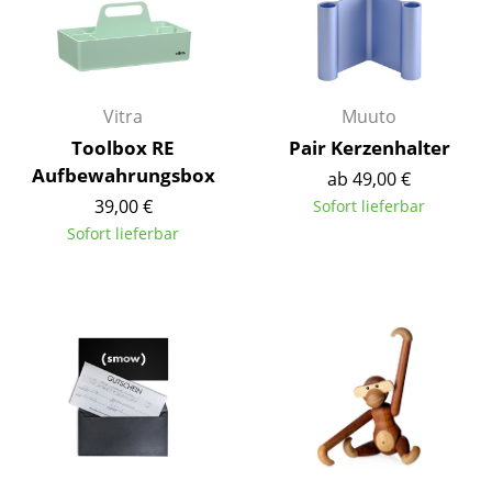
Kleinaufbewahrung
Einzelteile
... alle Aufbewahrungsmöbel
Vitra
Muuto
Toolbox RE
Pair Kerzenhalter
Licht
Aufbewahrungsbox
ab 49,00 €
Hängeleuchten & Deckenleuchten
39,00 €
Sofort lieferbar
Sofort lieferbar
Tischleuchten
Schreibtischleuchten
Stehleuchten & Leseleuchten
Bodenleuchten
Wandleuchten
Outdoor-Leuchten