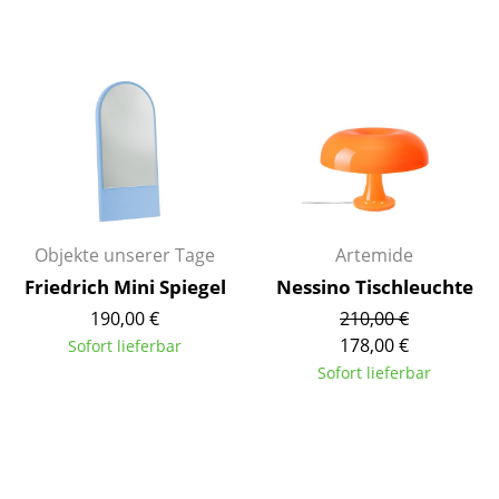
Spiegel
Figuren & Miniaturen
Vasen
Tabletts
Büroutensilien
Aufbewahrungsboxen
Objekte unserer Tage
Artemide
Friedrich Mini Spiegel
Nessino Tischleuchte
Decken
190,00 €
210,00 €
Kissen
178,00 €
Sofort lieferbar
Sofort lieferbar
Teppiche
Vorhänge
... alle Accessoires