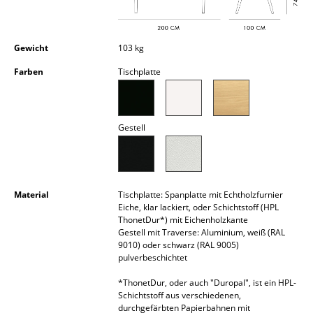
Akkuleuchten
... alle Leuchten
Gewicht
103 kg
Farben
Tischplatte
Betten
Doppelbetten
Gestell
Einzelbetten
Stapelbetten
Kinderbetten
Material
Tischplatte: Spanplatte mit Echtholzfurnier
Eiche, klar lackiert, oder Schichtstoff (HPL
Nachttische & Bettzubehör
ThonetDur*) mit Eichenholzkante
Gestell mit Traverse: Aluminium, weiß (RAL
... alle Betten
9010) oder schwarz (RAL 9005)
pulverbeschichtet
Accessoires
*ThonetDur, oder auch "Duropal", ist ein HPL-
Schichtstoff aus verschiedenen,
Uhren
durchgefärbten Papierbahnen mit