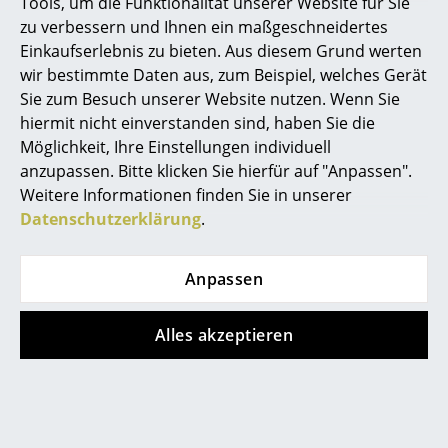
Tools, um die Funktionalität unserer Website für Sie
Zertifikate &
Thonet hat das Thema Nachhaltigkeit zu
zu verbessern und Ihnen ein maßgeschneidertes
Nachhaltigkeit
einem Unternehmensgrundsatz erklärt.
Räume
Kontinuierlich optimiert der Hersteller
Einkaufserlebnis zu bieten. Aus diesem Grund werten
sämtliche Prozesse von der
Zuhause
wir bestimmte Daten aus, zum Beispiel, welches Gerät
Produktion/Technologie über die
Sie zum Besuch unserer Website nutzen. Wenn Sie
Materialwirtschaft und Recyclingfähigkeit bis
Wohnzimmer
hin zu den Transportwegen und achtet
hiermit nicht einverstanden sind, haben Sie die
beständig auf ressourcenschonenden
Möglichkeit, Ihre Einstellungen individuell
Energieverbrauch und Materialeinsatz. Nicht
Esszimmer
anzupassen. Bitte klicken Sie hierfür auf "Anpassen".
zuletzt zählen die sozialen und ethischen
Grundsätze zum obersten Gebot. Für seine
Schlafzimmer
Weitere Informationen finden Sie in unserer
Maßnahmen des nachhaltigen und
Datenschutzerklärung
.
umweltfreundlichen Wirtschaftens erhielt
Kinderzimmer
Thonet das “Green Globe Zertifikat” -
weitere
Informationen erhalten Sie hier
.
Arbeitszimmer
Anpassen
Gewährleistung
24 Monate
Diele
Produktdatenblatt
Bitte klicken Sie auf das Bild, um detaillierte
Alles akzeptieren
Informationen zu erhalten (ca. 2,9 MB).
Badezimmer
Stauraum
Balkon & Garten