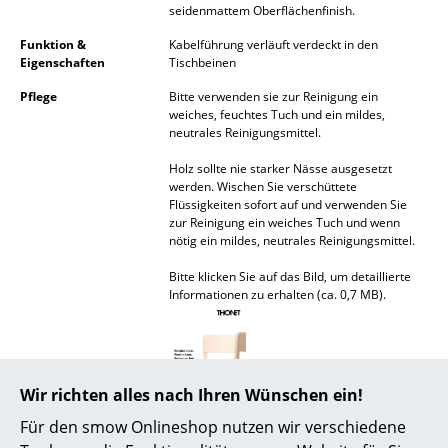
seidenmattem Oberflächenfinish.
Spiegel
Funktion &
Kabelführung verläuft verdeckt in den
Eigenschaften
Tischbeinen
Figuren & Miniaturen
Pflege
Bitte verwenden sie zur Reinigung ein
Vasen
weiches, feuchtes Tuch und ein mildes,
neutrales Reinigungsmittel.
Tabletts
Holz sollte nie starker Nässe ausgesetzt
Büroutensilien
werden. Wischen Sie verschüttete
Flüssigkeiten sofort auf und verwenden Sie
zur Reinigung ein weiches Tuch und wenn
Aufbewahrungsboxen
nötig ein mildes, neutrales Reinigungsmittel.
Decken
Bitte klicken Sie auf das Bild, um detaillierte
Informationen zu erhalten (ca. 0,7 MB).
Kissen
Teppiche
Vorhänge
Wir richten alles nach Ihren Wünschen ein!
... alle Accessoires
Für den smow Onlineshop nutzen wir verschiedene