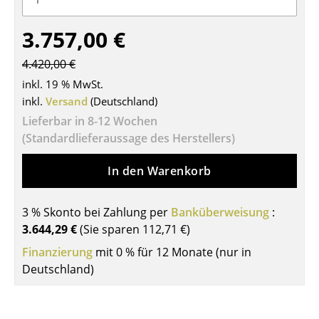
Tische
3.757,00 €
Esstische
4.420,00 €
Beistelltische
inkl. 19 % MwSt.
inkl.
Versand
(Deutschland)
Couchtische
Lieferbar in 8-12 Wochen
Schreibtische
(Standardlieferaussage des Herstellers)
Sekretäre & PC-Tische
In den Warenkorb
Konferenztische
3 % Skonto bei Zahlung per
Banküberweisung
:
Stehtische & Stehpulte
3.644,29 €
(Sie sparen
112,71 €
)
Kindertische
Finanzierung
mit 0 % für 12 Monate (nur in
Deutschland)
Gartentische
Servierwagen