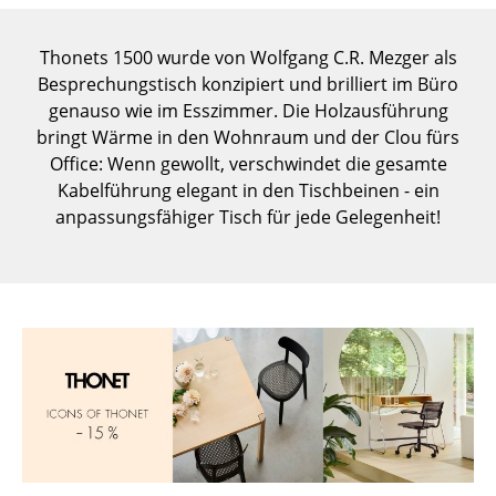
Einzelteile
Thonets 1500 wurde von Wolfgang C.R. Mezger als
... alle Tische
Besprechungstisch konzipiert und brilliert im Büro
genauso wie im Esszimmer. Die Holzausführung
Aufbewahren
bringt Wärme in den Wohnraum und der Clou fürs
Regale & Schränke
Office: Wenn gewollt, verschwindet die gesamte
Kabelführung elegant in den Tischbeinen - ein
Bücherregale
anpassungsfähiger Tisch für jede Gelegenheit!
Wandregale
Sideboards & Kommoden
TV Möbel
Beistell- & Rollcontainer
Barmöbel
Garderoben