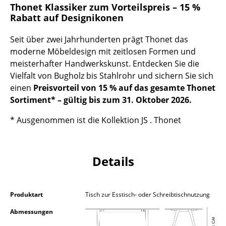
Thonet Klassiker zum Vorteilspreis – 15 %
Kleinaufbewahrung
Rabatt auf Designikonen
Einzelteile
Seit über zwei Jahrhunderten prägt Thonet das
... alle Aufbewahrungsmöbel
moderne Möbeldesign mit zeitlosen Formen und
meisterhafter Handwerkskunst. Entdecken Sie die
Licht
Vielfalt von Bugholz bis Stahlrohr und sichern Sie sich
einen
Preisvorteil von 15 % auf das gesamte Thonet
Hängeleuchten & Deckenleuchten
Sortiment* – gültig bis zum 31. Oktober 2026.
Tischleuchten
* Ausgenommen ist die Kollektion JS . Thonet
Schreibtischleuchten
Stehleuchten & Leseleuchten
Details
Bodenleuchten
Wandleuchten
Produktart
Tisch zur Esstisch- oder Schreibtischnutzung
Abmessungen
Outdoor-Leuchten