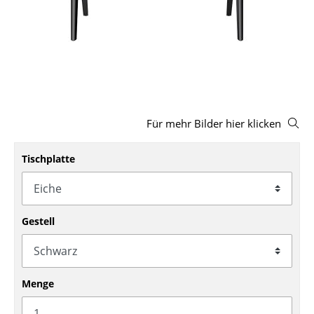
Hocker
Bänke & Liegen
Sitzsäcke
Gartenstühle
Für mehr Bilder hier klicken
Kinderstühle
Schaukelstühle
Tischplatte
Bürodrehstühle
Konferenzstühle
Gestell
Bürosessel
Einzelteile
Menge
... alle Sitzmöbel