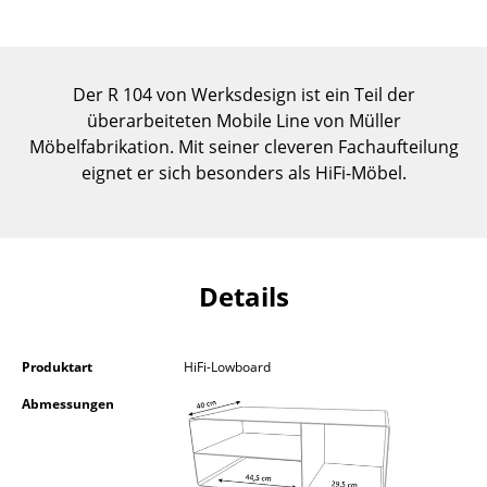
Einzelteile
... alle Tische
Der R 104 von Werksdesign ist ein Teil der
Aufbewahren
überarbeiteten Mobile Line von Müller
Möbelfabrikation. Mit seiner cleveren Fachaufteilung
Regale & Schränke
eignet er sich besonders als HiFi-Möbel.
Bücherregale
Wandregale
Sideboards & Kommoden
Details
TV Möbel
Produktart
HiFi-Lowboard
Beistell- & Rollcontainer
Abmessungen
Barmöbel
Garderoben