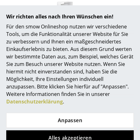
Räume
Wir richten alles nach Ihren Wünschen ein!
Zuhause
Für den smow Onlineshop nutzen wir verschiedene
Tools, um die Funktionalität unserer Website für Sie
Wohnzimmer
zu verbessern und Ihnen ein maßgeschneidertes
Esszimmer
Einkaufserlebnis zu bieten. Aus diesem Grund werten
wir bestimmte Daten aus, zum Beispiel, welches Gerät
Schlafzimmer
Beliebte Varianten
Sie zum Besuch unserer Website nutzen. Wenn Sie
hiermit nicht einverstanden sind, haben Sie die
Kinderzimmer
Möglichkeit, Ihre Einstellungen individuell
Arbeitszimmer
anzupassen. Bitte klicken Sie hierfür auf "Anpassen".
Weitere Informationen finden Sie in unserer
Diele
Datenschutzerklärung
.
Badezimmer
Anpassen
Stauraum
Balkon & Garten
Alles akzeptieren
Müller Möbelfabrikation
Müller Möbelfabrikation