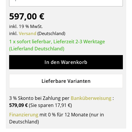
Tische
597,00 €
Esstische
inkl. 19 % MwSt.
Beistelltische
inkl.
Versand
(Deutschland)
1 x sofort lieferbar, Lieferzeit 2-3 Werktage
Couchtische
(Lieferland Deutschland)
Schreibtische
In den Warenkorb
Sekretäre & PC-Tische
Konferenztische
Lieferbare Varianten
Stehtische & Stehpulte
3 % Skonto bei Zahlung per
Banküberweisung
:
Kindertische
579,09 €
(Sie sparen
17,91 €
)
Gartentische
Finanzierung
mit 0 % für 12 Monate (nur in
Deutschland)
Servierwagen