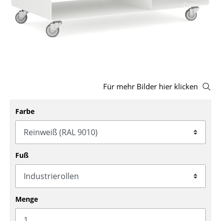
Hocker
Bänke & Liegen
Sitzsäcke
Gartenstühle
Für mehr Bilder hier klicken
Kinderstühle
Farbe
Schaukelstühle
Bürodrehstühle
Konferenzstühle
Fuß
Bürosessel
Einzelteile
Menge
... alle Sitzmöbel