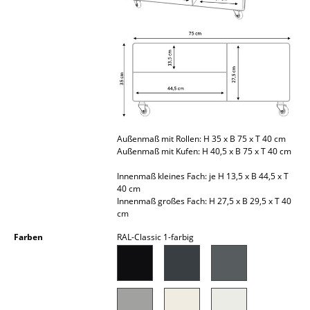
Kleinaufbewahrung
Einzelteile
... alle Aufbewahrungsmöbel
Licht
Hängeleuchten & Deckenleuchten
Außenmaß mit Rollen: H 35 x B 75 x T 40 cm
Außenmaß mit Kufen: H 40,5 x B 75 x T 40 cm
Tischleuchten
Innenmaß kleines Fach: je H 13,5 x B 44,5 x T
Schreibtischleuchten
40 cm
Innenmaß großes Fach: H 27,5 x B 29,5 x T 40
Stehleuchten & Leseleuchten
cm
Farben
RAL-Classic 1-farbig
Bodenleuchten
Wandleuchten
Outdoor-Leuchten