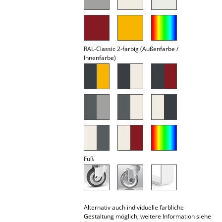
Akkuleuchten
... alle Leuchten
RAL-Classic 2-farbig (Außenfarbe /
Betten
Innenfarbe)
Doppelbetten
Einzelbetten
Stapelbetten
Kinderbetten
Nachttische & Bettzubehör
Fuß
... alle Betten
Accessoires
Alternativ auch individuelle farbliche
Uhren
Gestaltung möglich, weitere Information siehe