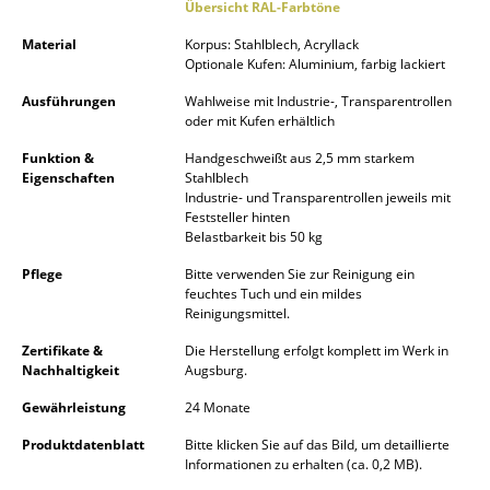
Übersicht RAL-Farbtöne
Spiegel
Material
Korpus: Stahlblech, Acryllack
Optionale Kufen: Aluminium, farbig lackiert
Figuren & Miniaturen
Ausführungen
Wahlweise mit Industrie-, Transparentrollen
Vasen
oder mit Kufen erhältlich
Tabletts
Funktion &
Handgeschweißt aus 2,5 mm starkem
Eigenschaften
Stahlblech
Industrie- und Transparentrollen jeweils mit
Büroutensilien
Feststeller hinten
Belastbarkeit bis 50 kg
Aufbewahrungsboxen
Pflege
Bitte verwenden Sie zur Reinigung ein
Decken
feuchtes Tuch und ein mildes
Reinigungsmittel.
Kissen
Zertifikate &
Die Herstellung erfolgt komplett im Werk in
Nachhaltigkeit
Augsburg.
Teppiche
Gewährleistung
24 Monate
Vorhänge
Produktdatenblatt
Bitte klicken Sie auf das Bild, um detaillierte
... alle Accessoires
Informationen zu erhalten (ca. 0,2 MB).