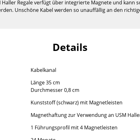
Haller Regale verfügt über integrierte Magnete und kann s
Kinderzimmer
rden. Unschöne Kabel werden so unauffällig an den richtige
Arbeitszimmer
Diele
Badezimmer
Stauraum
Details
Balkon & Garten
Hersteller
Designer
Kabelkanal
Artemide
Alvar Aalto
Länge 35 cm
Cassina
Arne Jacobsen
Durchmesser 0,8 cm
Fritz Hansen
Charles & Ray Eames
HAY
Eero Saarinen
Kunststoff (schwarz) mit Magnetleisten
Knoll International
Egon Eiermann
Magnethaftung zur Verwendung an USM Halle
Louis Poulsen
Eileen Gray
Muuto
Jean Prouvé
1 Führungsprofil mit 4 Magnetleisten
Nils Holger Moormann
Le Corbusier