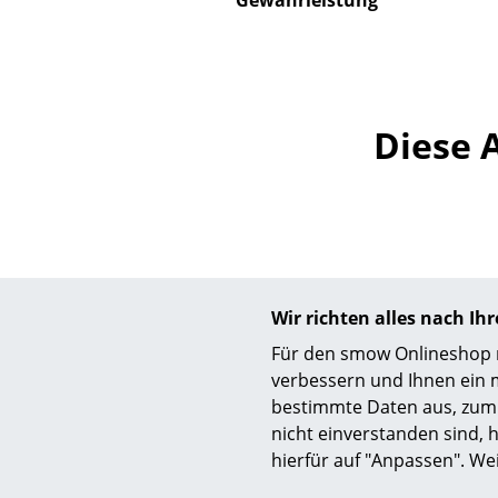
Gewährleistung
Diese 
Wir richten alles nach I
Für den smow Onlineshop nu
verbessern und Ihnen ein 
bestimmte Daten aus, zum 
USM Haller
nicht einverstanden sind, h
smow USM Konfigurator
USM Hal
hierfür auf "Anpassen". We
individueller Preis