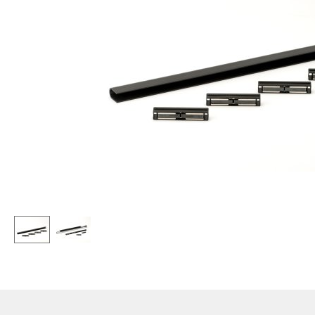
Stehpulte
Hocker
Kindertische
Bänke & Liegen
Gartentische
Sitzsäcke
Servierwagen
Gartenstühle
Einzelteile
Kinderstühle
... alle Tische
Schaukelstühle
Bürodrehstühle
Konferenzstühle
Bürosessel
Einzelteile
... alle Sitzmöbel