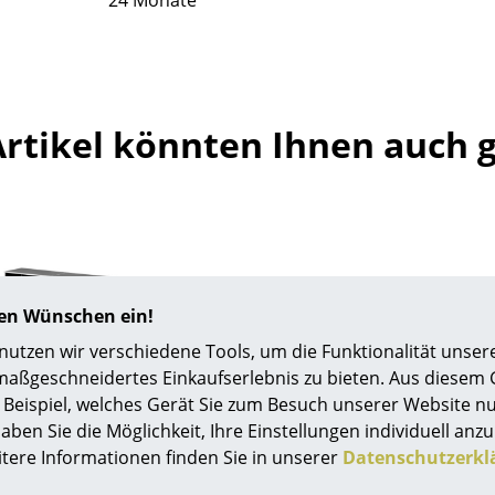
24 Monate
Richard Lampert
Ludwig Mies van der Rohe
Thonet
Marcel Breuer
USM Haller
Philippe Starck
Vitra
Verner Panton
Artikel könnten Ihnen auch g
... alle Hersteller A-Z
... alle Designer A-Z
Neu bei smow
Inspiration
Special Editions
Designklassiker
Frauen im Design
hren Wünschen ein!
Bauhaus Design
tzen wir verschiedene Tools, um die Funktionalität unsere
Midcentury Design
maßgeschneidertes Einkaufserlebnis zu bieten. Aus diesem
Skandinavisches De
Beispiel, welches Gerät Sie zum Besuch unserer Website nu
USM Haller
USM Haller
Italienisches Design
aben Sie die Möglichkeit, Ihre Einstellungen individuell anzu
ler Sideboard L mit 2
USM Bücherstütze magn
itere Informationen finden Sie in unserer
Datenschutzerkl
Nachhaltiges Desig
Klappen
USM Haller Reg
Natürliche Material