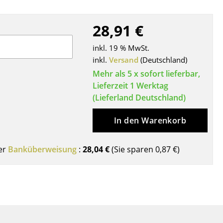
Decken
Kissen
28,91 €
Teppiche
inkl. 19 % MwSt.
Vorhänge
inkl.
Versand
(Deutschland)
... alle Accessoires
Mehr als 5 x sofort lieferbar,
Lieferzeit 1 Werktag
(Lieferland Deutschland)
In den Warenkorb
er
Banküberweisung
:
28,04 €
(Sie sparen
0,87 €
)
Büro
Arbeitsplatz
Management Büro
Konferenzraum