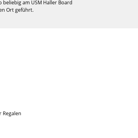
o beliebig am USM Haller Board
Empfang
n Ort geführt.
Cafeteria
Branchenlösungen
Sicheres Arbeiten
Das Original
r Regalen