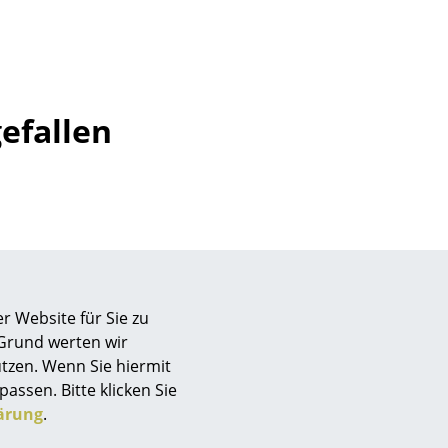
efallen
r Website für Sie zu
 Grund werten wir
sign
tzen. Wenn Sie hiermit
passen. Bitte klicken Sie
etisch für
ärung
.
n
ale
ien