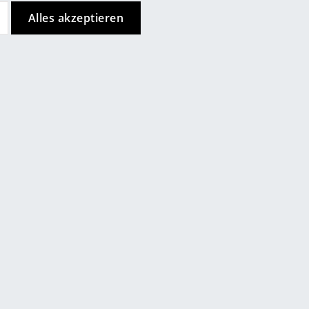
Alles akzeptieren
Unternehmen
Über uns
smow vor Ort
Kundenurteile
Katalog
ln
Jobs bei smow
nstanz
Arbeiten bei smow
ipzig
Newsletter
inz
Journal
ünchen
Presse
rnberg
hwarzwald
Impressum
lothurn
smow.de
ist durchschnittlich
Stores
uttgart
mit
4.83
von 5 Sternen