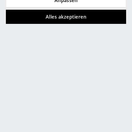
Anpassen
Räume
Alles akzeptieren
Zuhause
Wohnzimmer
Esszimmer
Schlafzimmer
Beliebte Varianten
Kinderzimmer
Arbeitszimmer
Diele
Badezimmer
Stauraum
Balkon & Garten