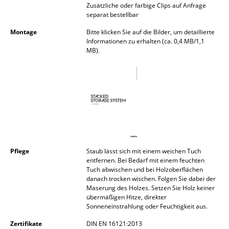
Zusätzliche oder farbige Clips auf Anfrage
Akkuleuchten
separat bestellbar
... alle Leuchten
Montage
Bitte klicken Sie auf die Bilder, um detaillierte
Informationen zu erhalten (ca. 0,4 MB/1,1
MB).
Betten
Doppelbetten
Einzelbetten
Stapelbetten
Kinderbetten
Pflege
Staub lässt sich mit einem weichen Tuch
Nachttische & Bettzubehör
entfernen. Bei Bedarf mit einem feuchten
Tuch abwischen und bei Holzoberflächen
... alle Betten
danach trocken wischen. Folgen Sie dabei der
Maserung des Holzes. Setzen Sie Holz keiner
übermäßigen Hitze, direkter
Accessoires
Sonneneinstrahlung oder Feuchtigkeit aus.
Uhren
Zertifikate
DIN EN 16121:2013