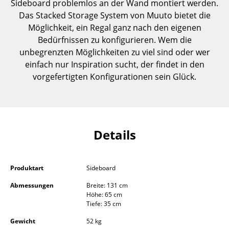
Sideboard problemlos an der Wand montiert werden.
Einzelteile
Das Stacked Storage System von Muuto bietet die
Möglichkeit, ein Regal ganz nach den eigenen
... alle Tische
Bedürfnissen zu konfigurieren. Wem die
unbegrenzten Möglichkeiten zu viel sind oder wer
Aufbewahren
einfach nur Inspiration sucht, der findet in den
Regale & Schränke
vorgefertigten Konfigurationen sein Glück.
Bücherregale
Wandregale
Details
Sideboards & Kommoden
TV Möbel
Produktart
Sideboard
Beistell- & Rollcontainer
Abmessungen
Breite: 131 cm
Höhe: 65 cm
Barmöbel
Tiefe: 35 cm
Garderoben
Gewicht
52 kg