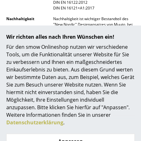
DIN EN 16122:2012
Spiegel
DIN EN 16121+A1:2017
Nachhaltigkeit
Nachhaltigkeit ist wichtiger Bestandteil des
Figuren & Miniaturen
"New Nordic" Designansatzes von Muuto, bei
dem Wert auf innovative Materialien und
Vasen
Produktionsmethoden gelegt wird. Muuto
Wir richten alles nach Ihren Wünschen ein!
verwendet nur nordische Hölzer aus
Tabletts
Für den smow Onlineshop nutzen wir verschiedene
nachhaltig bewirtschafteten Wäldern.
Tools, um die Funktionalität unserer Website für Sie
Gewährleistung
24 Monate
Büroutensilien
zu verbessern und Ihnen ein maßgeschneidertes
Der Hersteller Muuto gewährt zusätzlich eine
Einkaufserlebnis zu bieten. Aus diesem Grund werten
Garantie von 36 Monaten
Aufbewahrungsboxen
wir bestimmte Daten aus, zum Beispiel, welches Gerät
Produktfamilie
Stacked Regalsystem
Decken
Sie zum Besuch unserer Website nutzen. Wenn Sie
hiermit nicht einverstanden sind, haben Sie die
Kissen
Möglichkeit, Ihre Einstellungen individuell
anzupassen. Bitte klicken Sie hierfür auf "Anpassen".
Teppiche
Weitere Informationen finden Sie in unserer
Produktdatenblatt
Bitte klicken Sie auf das Bild, um detaillierte
Vorhänge
Datenschutzerklärung
.
Informationen zu erhalten (ca. 0,1 MB).
... alle Accessoires