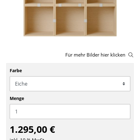
Hocker
Bänke & Liegen
Sitzsäcke
Gartenstühle
Für mehr Bilder hier klicken
Kinderstühle
Farbe
Schaukelstühle
Bürodrehstühle
Konferenzstühle
Menge
Bürosessel
Einzelteile
1.295,00 €
... alle Sitzmöbel