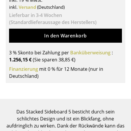
inkl. 19 % MwSt.
inkl.
Versand
(Deutschland)
Tische
Lieferbar in 3-4 Wochen
Esstische
(Standardlieferaussage des Herstellers)
Beistelltische
In den Warenkorb
Couchtische
3 % Skonto bei Zahlung per
Banküberweisung
:
Schreibtische
1.256,15 €
(Sie sparen
38,85 €
)
Sekretäre & PC-Tische
Finanzierung
mit 0 % für 12 Monate (nur in
Deutschland)
Konferenztische
Stehtische & Stehpulte
Kindertische
Das Stacked Sideboard 5 besticht durch sein
Gartentische
schlichtes Design und ist ein Blickfang, ohne
Servierwagen
aufdringlich zu wirken. Dank der Rückwände kann das