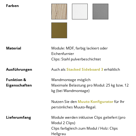
Kleinaufbewahrung
Farben
Einzelteile
... alle Aufbewahrungsmöbel
Licht
Material
Module: MDF, farbig lackiert oder
Eichenfurnier
Hängeleuchten & Deckenleuchten
Clips: Stahl pulverbeschichtet
Tischleuchten
Ausführungen
Auch als
Stacked Sideboard 3
erhältlich
Funktion &
Wandmontage möglich
Schreibtischleuchten
Eigenschaften
Maximale Belastung pro Modul: 25 kg bzw. 12
kg (bei Wandmontage)
Stehleuchten & Leseleuchten
Nutzen Sie den
Muuto Konfigurator
für Ihr
Bodenleuchten
persönliches Muuto-Regal.
Wandleuchten
Lieferumfang
Module werden inklusive Clips geliefert (pro
Modul 2 Clips)
Clips farbgleich zum Modul / Holz: Clips
Outdoor-Leuchten
Hellgrau