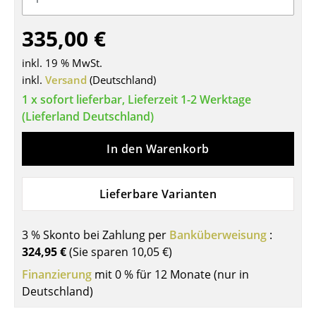
Tische
335,00 €
Esstische
inkl. 19 % MwSt.
Beistelltische
inkl.
Versand
(Deutschland)
1 x sofort lieferbar, Lieferzeit 1-2 Werktage
Couchtische
(Lieferland Deutschland)
Schreibtische
In den Warenkorb
Sekretäre & PC-Tische
Konferenztische
Lieferbare Varianten
Stehtische & Stehpulte
3 % Skonto bei Zahlung per
Banküberweisung
:
Kindertische
324,95 €
(Sie sparen
10,05 €
)
Gartentische
Finanzierung
mit 0 % für 12 Monate (nur in
Deutschland)
Servierwagen