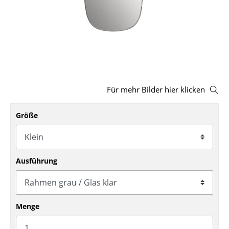
Hocker
Bänke & Liegen
Sitzsäcke
Gartenstühle
Für mehr Bilder hier klicken
Kinderstühle
Größe
Schaukelstühle
Bürodrehstühle
Konferenzstühle
Ausführung
Bürosessel
Einzelteile
Menge
... alle Sitzmöbel