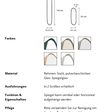
Kleinaufbewahrung
Einzelteile
... alle Aufbewahrungsmöbel
Licht
Farben
Hängeleuchten & Deckenleuchten
Tischleuchten
Schreibtischleuchten
Material
Rahmen: Stahl, pulverbeschichtet
Stehleuchten & Leseleuchten
Glas: Spiegelglas
Bodenleuchten
Ausführungen
In 2 Größen erhältlich
Funktion &
Spiegel kann vertikal oder horizontal
Wandleuchten
Eigenschaften
aufgehängt werden
Outdoor-Leuchten
Pflege
Bitte verwenden Sie zur Reinigung ein