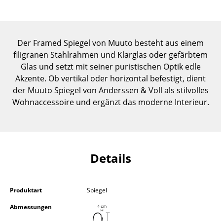
Einzelteile
... alle Tische
Der Framed Spiegel von Muuto besteht aus einem
Aufbewahren
filigranen Stahlrahmen und Klarglas oder gefärbtem
Glas und setzt mit seiner puristischen Optik edle
Regale & Schränke
Akzente. Ob vertikal oder horizontal befestigt, dient
der Muuto Spiegel von Anderssen & Voll als stilvolles
Bücherregale
Wohnaccessoire und ergänzt das moderne Interieur.
Wandregale
Sideboards & Kommoden
TV Möbel
Details
Beistell- & Rollcontainer
Barmöbel
Produktart
Spiegel
Abmessungen
Garderoben