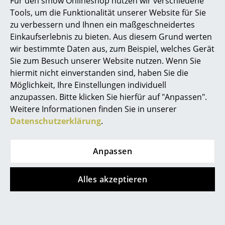
Für den smow Onlineshop nutzen wir verschiedene
Tools, um die Funktionalität unserer Website für Sie
Spiegel
zu verbessern und Ihnen ein maßgeschneidertes
Noch mehr Inspiration?
Figuren & Miniaturen
Einkaufserlebnis zu bieten. Aus diesem Grund werten
Hier ist ein interessantes YouTube-Video
wir bestimmte Daten aus, zum Beispiel, welches Gerät
verlinkt, allerdings haben Sie sich gegen
Vasen
die Verwendung von YouTube auf
Sie zum Besuch unserer Website nutzen. Wenn Sie
unseren Seiten entschieden. Wenn Sie
hiermit nicht einverstanden sind, haben Sie die
Tabletts
das Video jetzt sehen möchten, klicken
Möglichkeit, Ihre Einstellungen individuell
Sie bitte
hier
um Ihre Einstellungen zu
Büroutensilien
ändern.
anzupassen. Bitte klicken Sie hierfür auf "Anpassen".
Weitere Informationen finden Sie in unserer
Aufbewahrungsboxen
Datenschutzerklärung
.
Decken
Anpassen
Kissen
Beliebte Varianten
Teppiche
Alles akzeptieren
Vorhänge
... alle Accessoires