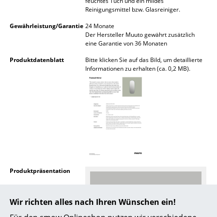
feuchtes Tuch und ein mildes
Akkuleuchten
Reinigungsmittel bzw. Glasreiniger.
Gewährleistung/Garantie
24 Monate
... alle Leuchten
Der Hersteller Muuto gewährt zusätzlich
eine Garantie von 36 Monaten
Betten
Produktdatenblatt
Bitte klicken Sie auf das Bild, um detaillierte
Informationen zu erhalten (ca. 0,2 MB).
Doppelbetten
Einzelbetten
Stapelbetten
Kinderbetten
Nachttische & Bettzubehör
... alle Betten
Produktpräsentation
Accessoires
Wir richten alles nach Ihren Wünschen ein!
Uhren