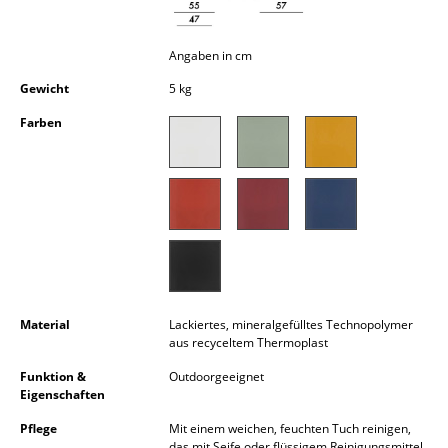
Kleinaufbewahrung
Angaben in cm
Einzelteile
Gewicht
5 kg
... alle Aufbewahrungsmöbel
Farben
Licht
Hängeleuchten & Deckenleuchten
Tischleuchten
Schreibtischleuchten
Stehleuchten & Leseleuchten
Material
Lackiertes, mineralgefülltes Technopolymer
aus recyceltem Thermoplast
Bodenleuchten
Funktion &
Outdoorgeeignet
Wandleuchten
Eigenschaften
Outdoor-Leuchten
Pflege
Mit einem weichen, feuchten Tuch reinigen,
das mit Seife oder flüssigem Reinigungsmittel