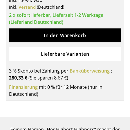
inkl. 19 % MwSt.
inkl.
Versand
(Deutschland)
Tische
2 x sofort lieferbar, Lieferzeit 1-2 Werktage
Esstische
(Lieferland Deutschland)
Beistelltische
In den Warenkorb
Couchtische
Lieferbare Varianten
Schreibtische
Sekretäre & PC-Tische
3 % Skonto bei Zahlung per
Banküberweisung
:
Konferenztische
280,33 €
(Sie sparen
8,67 €
)
Finanzierung
mit 0 % für 12 Monate (nur in
Stehtische & Stehpulte
Deutschland)
Kindertische
Gartentische
Servierwagen
Seinem Namen „Her Highest Highness“ macht der