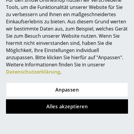
Tools, um die Funktionalität unserer Website für Sie
Spiegel
Gewährleistung
24 Monate
zu verbessern und Ihnen ein maßgeschneidertes
Figuren & Miniaturen
Produktdatenblatt
Bitte klicken Sie auf das Bild, um detaillierte
Einkaufserlebnis zu bieten. Aus diesem Grund werten
Informationen zu erhalten (ca. 0,2 MB).
wir bestimmte Daten aus, zum Beispiel, welches Gerät
Vasen
Sie zum Besuch unserer Website nutzen. Wenn Sie
hiermit nicht einverstanden sind, haben Sie die
Tabletts
Möglichkeit, Ihre Einstellungen individuell
Büroutensilien
anzupassen. Bitte klicken Sie hierfür auf "Anpassen".
Weitere Informationen finden Sie in unserer
Aufbewahrungsboxen
Datenschutzerklärung
.
Decken
Anpassen
Kissen
Beliebte Varianten
Teppiche
Alles akzeptieren
Vorhänge
... alle Accessoires