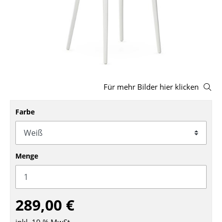
Hocker
Bänke & Liegen
Sitzsäcke
Gartenstühle
Für mehr Bilder hier klicken
Kinderstühle
Farbe
Schaukelstühle
Bürodrehstühle
Konferenzstühle
Menge
Bürosessel
Einzelteile
289,00 €
... alle Sitzmöbel