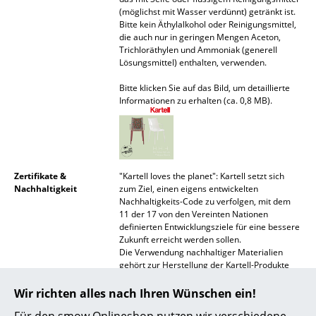
Akkuleuchten
(möglichst mit Wasser verdünnt) getränkt ist.
Bitte kein Äthylalkohol oder Reinigungsmittel,
die auch nur in geringen Mengen Aceton,
... alle Leuchten
Trichloräthylen und Ammoniak (generell
Lösungsmittel) enthalten, verwenden.
Betten
Bitte klicken Sie auf das Bild, um detaillierte
Informationen zu erhalten (ca. 0,8 MB).
Doppelbetten
Einzelbetten
Stapelbetten
Zertifikate &
"Kartell loves the planet": Kartell setzt sich
Kinderbetten
Nachhaltigkeit
zum Ziel, einen eigens entwickelten
Nachhaltigkeits-Code zu verfolgen, mit dem
11 der 17 von den Vereinten Nationen
Nachttische & Bettzubehör
definierten Entwicklungsziele für eine bessere
Zukunft erreicht werden sollen.
... alle Betten
Die Verwendung nachhaltiger Materialien
gehört zur Herstellung der Kartell-Produkte
Accessoires
bereits zum Standard. Bei der Fertigung
achtet der Hersteller gleichermaßen auf die
Wir richten alles nach Ihren Wünschen ein!
Reduzierung der Umweltbelastung sowie auf
Uhren
Für den smow Onlineshop nutzen wir verschiedene
eine langlebige Qualität und Ästhetik.