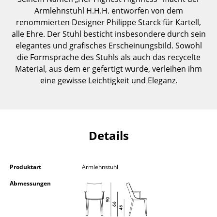
Einzelteile
Armlehnstuhl H.H.H. entworfen von dem
renommierten Designer Philippe Starck für Kartell,
... alle Tische
alle Ehre. Der Stuhl besticht insbesondere durch sein
elegantes und grafisches Erscheinungsbild. Sowohl
Aufbewahren
die Formsprache des Stuhls als auch das recycelte
Material, aus dem er gefertigt wurde, verleihen ihm
Regale & Schränke
eine gewisse Leichtigkeit und Eleganz.
Bücherregale
Wandregale
Sideboards & Kommoden
Details
TV Möbel
Beistell- & Rollcontainer
Produktart
Armlehnstuhl
Abmessungen
Barmöbel
Garderoben