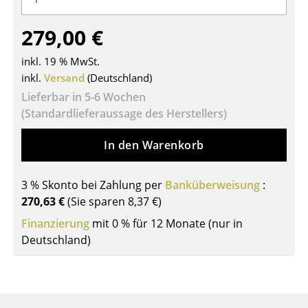
Tische
279,00 €
Esstische
inkl. 19 % MwSt.
Beistelltische
inkl.
Versand
(Deutschland)
Lieferbar in 5-6 Wochen
Couchtische
(Standardlieferaussage des Herstellers)
Schreibtische
In den Warenkorb
Sekretäre & PC-Tische
Konferenztische
3 % Skonto bei Zahlung per
Banküberweisung
:
270,63 €
(Sie sparen
8,37 €
)
Stehtische & Stehpulte
Finanzierung
mit 0 % für 12 Monate (nur in
Kindertische
Deutschland)
Gartentische
Servierwagen