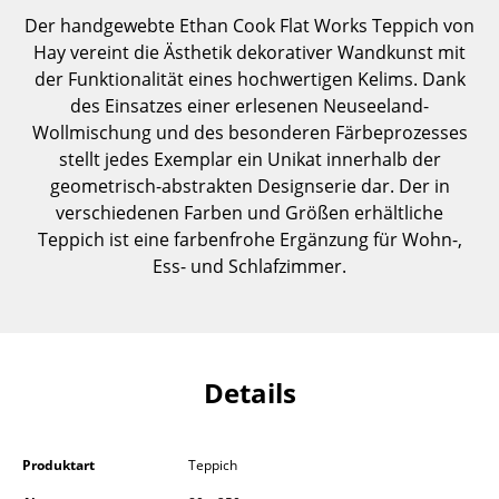
Einzelteile
Der handgewebte Ethan Cook Flat Works Teppich von
Hay vereint die Ästhetik dekorativer Wandkunst mit
... alle Tische
der Funktionalität eines hochwertigen Kelims. Dank
des Einsatzes einer erlesenen Neuseeland-
Aufbewahren
Wollmischung und des besonderen Färbeprozesses
stellt jedes Exemplar ein Unikat innerhalb der
Regale & Schränke
geometrisch-abstrakten Designserie dar. Der in
Bücherregale
verschiedenen Farben und Größen erhältliche
Teppich ist eine farbenfrohe Ergänzung für Wohn-,
Wandregale
Ess- und Schlafzimmer.
Sideboards & Kommoden
TV Möbel
Beistell- & Rollcontainer
Details
Barmöbel
Produktart
Teppich
Garderoben