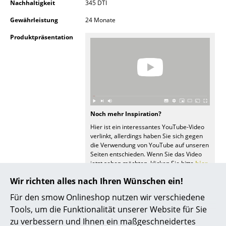
Nachhaltigkeit
345 DTI
Akkuleuchten
Gewährleistung
24 Monate
... alle Leuchten
Produktpräsentation
Betten
Doppelbetten
Einzelbetten
Stapelbetten
Noch mehr Inspiration?
Hier ist ein interessantes YouTube-Video
Kinderbetten
verlinkt, allerdings haben Sie sich gegen
die Verwendung von YouTube auf unseren
Nachttische & Bettzubehör
Seiten entschieden. Wenn Sie das Video
jetzt sehen möchten, klicken Sie bitte
hier
um Ihre Einstellungen zu ändern.
... alle Betten
Wir richten alles nach Ihren Wünschen ein!
Für den smow Onlineshop nutzen wir verschiedene
Accessoires
Tools, um die Funktionalität unserer Website für Sie
Uhren
zu verbessern und Ihnen ein maßgeschneidertes