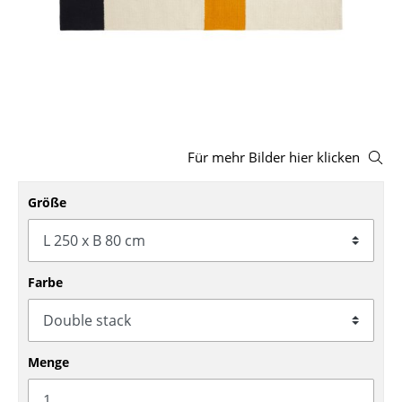
Hocker
Bänke & Liegen
Sitzsäcke
Gartenstühle
Für mehr Bilder hier klicken
Kinderstühle
Größe
Schaukelstühle
Bürodrehstühle
Konferenzstühle
Farbe
Bürosessel
Einzelteile
Menge
... alle Sitzmöbel