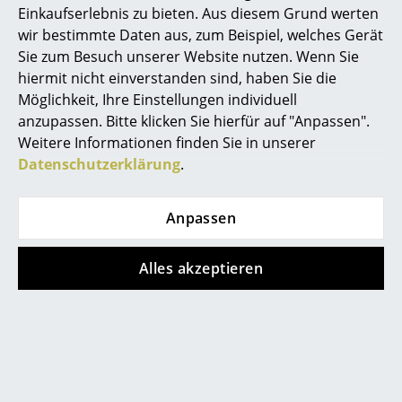
Einkaufserlebnis zu bieten. Aus diesem Grund werten
Beliebte Varianten
Spiegel
wir bestimmte Daten aus, zum Beispiel, welches Gerät
Sie zum Besuch unserer Website nutzen. Wenn Sie
Figuren & Miniaturen
hiermit nicht einverstanden sind, haben Sie die
Neu
Neu
Vasen
Möglichkeit, Ihre Einstellungen individuell
anzupassen. Bitte klicken Sie hierfür auf "Anpassen".
Tabletts
Weitere Informationen finden Sie in unserer
Datenschutzerklärung
.
Büroutensilien
Aufbewahrungsboxen
Anpassen
Hay
Hay
Decken
Ethan Cook Flat
Ethan Cook Flat
Alles akzeptieren
Kissen
Works Teppich, L 250
Works Teppich, L 250
x B 80 cm, Double
x B 80 cm, Wave
Teppiche
stack
279,00 €
Vorhänge
279,00 €
Lieferbar in 5-6 Wochen
(Standardlieferaussage des
Lieferbar in 5-6 Wochen
... alle Accessoires
Herstellers)
(Standardlieferaussage des