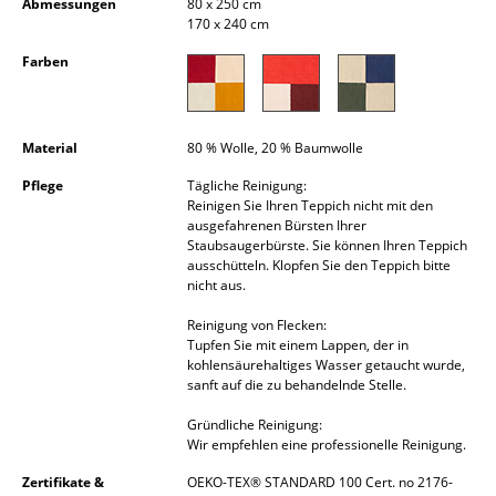
Abmessungen
80 x 250 cm
Kleinaufbewahrung
170 x 240 cm
Farben
Einzelteile
... alle Aufbewahrungsmöbel
Material
80 % Wolle, 20 % Baumwolle
Licht
Pflege
Tägliche Reinigung:
Hängeleuchten & Deckenleuchten
Reinigen Sie Ihren Teppich nicht mit den
ausgefahrenen Bürsten Ihrer
Staubsaugerbürste. Sie können Ihren Teppich
Tischleuchten
ausschütteln. Klopfen Sie den Teppich bitte
nicht aus.
Schreibtischleuchten
Reinigung von Flecken:
Stehleuchten & Leseleuchten
Tupfen Sie mit einem Lappen, der in
kohlensäurehaltiges Wasser getaucht wurde,
Bodenleuchten
sanft auf die zu behandelnde Stelle.
Gründliche Reinigung:
Wandleuchten
Wir empfehlen eine professionelle Reinigung.
Outdoor-Leuchten
Zertifikate &
OEKO-TEX® STANDARD 100 Cert. no 2176-