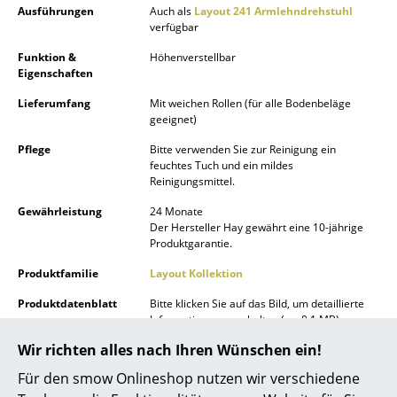
Ausführungen
Auch als
Layout 241 Armlehndrehstuhl
Akkuleuchten
verfügbar
... alle Leuchten
Funktion &
Höhenverstellbar
Eigenschaften
Betten
Lieferumfang
Mit weichen Rollen (für alle Bodenbeläge
geeignet)
Doppelbetten
Pflege
Bitte verwenden Sie zur Reinigung ein
Einzelbetten
feuchtes Tuch und ein mildes
Reinigungsmittel.
Stapelbetten
Gewährleistung
24 Monate
Der Hersteller Hay gewährt eine 10-jährige
Kinderbetten
Produktgarantie.
Nachttische & Bettzubehör
Produktfamilie
Layout Kollektion
Produktdatenblatt
Bitte klicken Sie auf das Bild, um detaillierte
... alle Betten
Informationen zu erhalten (ca. 0,1 MB).
Accessoires
Wir richten alles nach Ihren Wünschen ein!
Für den smow Onlineshop nutzen wir verschiedene
Uhren