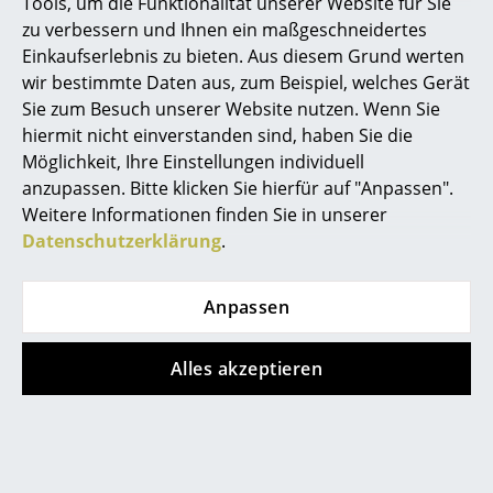
Tools, um die Funktionalität unserer Website für Sie
Spiegel
zu verbessern und Ihnen ein maßgeschneidertes
Einkaufserlebnis zu bieten. Aus diesem Grund werten
Figuren & Miniaturen
wir bestimmte Daten aus, zum Beispiel, welches Gerät
Sie zum Besuch unserer Website nutzen. Wenn Sie
Beliebte Varianten
Vasen
hiermit nicht einverstanden sind, haben Sie die
Tabletts
Möglichkeit, Ihre Einstellungen individuell
anzupassen. Bitte klicken Sie hierfür auf "Anpassen".
Neu
Neu
Büroutensilien
Weitere Informationen finden Sie in unserer
Datenschutzerklärung
.
Aufbewahrungsboxen
Decken
Anpassen
Kissen
Alles akzeptieren
Hay
Hay
Teppiche
Layout 141
Layout 141
Vorhänge
Drehstuhl, Biscotti,
Drehstuhl, Sky grey,
Aluminium schwarz
Aluminium schwarz
... alle Accessoires
pulverbeschichtet
pulverbeschichtet