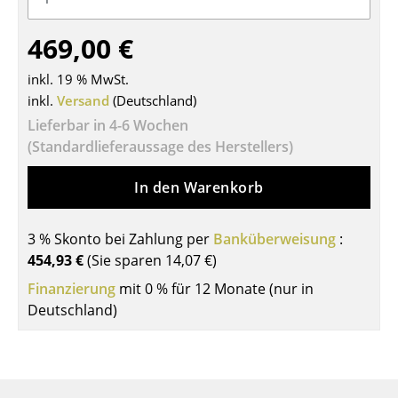
Tische
469,00 €
Esstische
inkl. 19 % MwSt.
Beistelltische
inkl.
Versand
(Deutschland)
Lieferbar in 4-6 Wochen
Couchtische
(Standardlieferaussage des Herstellers)
Schreibtische
In den Warenkorb
Sekretäre & PC-Tische
Konferenztische
3 % Skonto bei Zahlung per
Banküberweisung
:
454,93 €
(Sie sparen
14,07 €
)
Stehtische & Stehpulte
Finanzierung
mit 0 % für 12 Monate (nur in
Kindertische
Deutschland)
Gartentische
Servierwagen