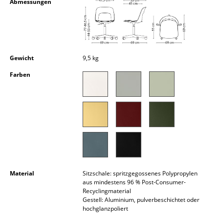
Abmessungen
Kleinaufbewahrung
Einzelteile
... alle Aufbewahrungsmöbel
Gewicht
9,5 kg
Licht
Farben
Hängeleuchten & Deckenleuchten
Tischleuchten
Schreibtischleuchten
Stehleuchten & Leseleuchten
Bodenleuchten
Material
Sitzschale: spritzgegossenes Polypropylen
aus mindestens 96 % Post-Consumer-
Wandleuchten
Recyclingmaterial
Gestell: Aluminium, pulverbeschichtet oder
Outdoor-Leuchten
hochglanzpoliert