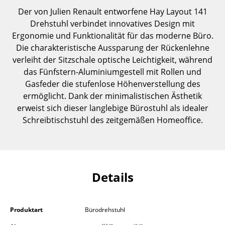
Einzelteile
Der von Julien Renault entworfene Hay Layout 141
Drehstuhl verbindet innovatives Design mit
... alle Tische
Ergonomie und Funktionalität für das moderne Büro.
Die charakteristische Aussparung der Rückenlehne
Aufbewahren
verleiht der Sitzschale optische Leichtigkeit, während
das Fünfstern-Aluminiumgestell mit Rollen und
Regale & Schränke
Gasfeder die stufenlose Höhenverstellung des
Bücherregale
ermöglicht. Dank der minimalistischen Ästhetik
erweist sich dieser langlebige Bürostuhl als idealer
Wandregale
Schreibtischstuhl des zeitgemäßen Homeoffice.
Sideboards & Kommoden
TV Möbel
Beistell- & Rollcontainer
Details
Barmöbel
Produktart
Bürodrehstuhl
Garderoben