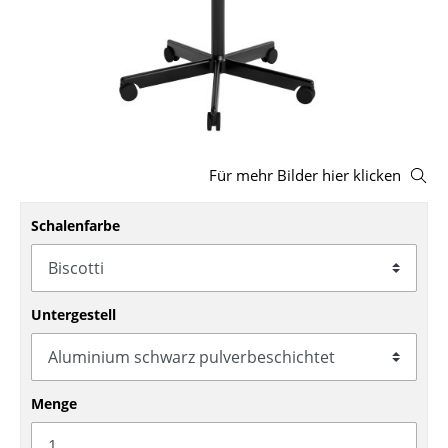
Hocker
Bänke & Liegen
Sitzsäcke
Gartenstühle
Für mehr Bilder hier klicken
Kinderstühle
Schalenfarbe
Schaukelstühle
Bürodrehstühle
Konferenzstühle
Untergestell
Bürosessel
Einzelteile
Menge
... alle Sitzmöbel