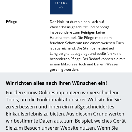
Spiegel
Figuren & Miniaturen
Pflege
Das Holz ist durch einen Lack auf
Wasserbasis geschützt und benötigt
Vasen
insbesondere zum Reinigen keine
Haushaltsmittel. Die Pflege mit einem
Tabletts
feuchten Schwamm und einem weichen Tuch
ist ausreichend. Die Stahlbeine sind auf
Langlebigkeit ausgelegt und bedürfen keiner
Büroutensilien
besonderen Pflege. Bei Bedarf können sie mit
einem Mikrofasertuch und klarem Wasser
Aufbewahrungsboxen
gereinigt werden.
Decken
Zertifikate &
Nachhaltigkeit ist Kernaspekt der
Wir richten alles nach Ihren Wünschen ein!
Nachhaltigkeit
Designphilosophie von TIPTOE. Neben der
Kissen
Verwendung von Lacken auf Wasserbasis
Für den smow Onlineshop nutzen wir verschiedene
auch werden auch die verwendeten
Tools, um die Funktionalität unserer Website für Sie
Materialien sorgfältig ausgewählt und
Teppiche
zu verbessern und Ihnen ein maßgeschneidertes
verarbeitet, um ein langlebiges Produkt mit
minimalen Auswirkungen auf die Umwelt zu
Einkaufserlebnis zu bieten. Aus diesem Grund werten
Vorhänge
kreieren. Das Holz stammt ausschließlich aus
wir bestimmte Daten aus, zum Beispiel, welches Gerät
PEFC-zertifiziertem Anbau (Zertifikat
... alle Accessoires
Sie zum Besuch unserer Website nutzen. Wenn Sie
PEFC/07-31-60)
in Europa, die Beschläge sind