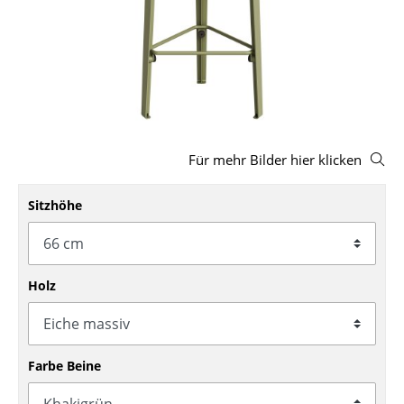
Hocker
Bänke & Liegen
Sitzsäcke
Gartenstühle
Für mehr Bilder hier klicken
Kinderstühle
Schaukelstühle
Sitzhöhe
Bürodrehstühle
Konferenzstühle
Holz
Bürosessel
Einzelteile
Farbe Beine
... alle Sitzmöbel