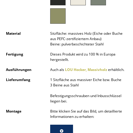
Akkuleuchten
... alle Leuchten
Betten
Material
Sitzfläche: massives Holz (Eiche oder Buche
aus PEFC-zertifiziertem Anbau)
Doppelbetten
Beine: pulverbeschichteter Stahl
Fertigung
Dieses Produkt wird zu 100 % in Europa
Einzelbetten
hergestellt.
Stapelbetten
Ausführungen
Auch als
LOU Hocker, Massivholz
erhältlich.
Kinderbetten
Lieferumfang
1 Sitzfläche aus massiver Eiche bzw. Buche
3 Beine aus Stahl
Nachttische & Bettzubehör
Befestigungsschrauben und Inbusschlüssel
liegen bei.
... alle Betten
Montage
Bitte klicken Sie auf das Bild, um detaillierte
Informationen zu erhalten:
Accessoires
Uhren