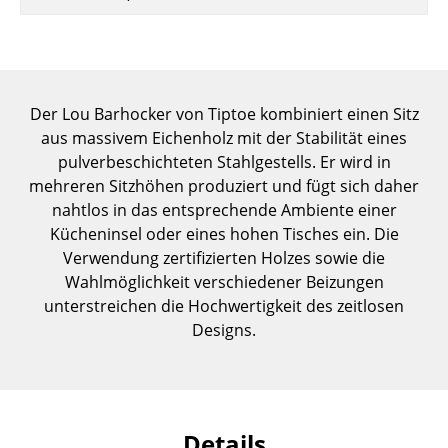
Einzelteile
... alle Tische
Aufbewahren
Der Lou Barhocker von Tiptoe kombiniert einen Sitz
aus massivem Eichenholz mit der Stabilität eines
Regale & Schränke
pulverbeschichteten Stahlgestells. Er wird in
mehreren Sitzhöhen produziert und fügt sich daher
Bücherregale
nahtlos in das entsprechende Ambiente einer
Wandregale
Kücheninsel oder eines hohen Tisches ein. Die
Verwendung zertifizierten Holzes sowie die
Sideboards & Kommoden
Wahlmöglichkeit verschiedener Beizungen
unterstreichen die Hochwertigkeit des zeitlosen
TV Möbel
Designs.
Beistell- & Rollcontainer
Barmöbel
Garderoben
Details