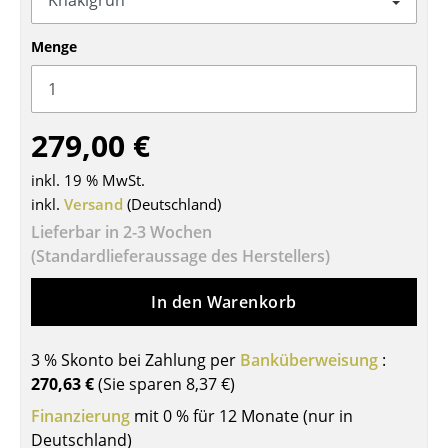
Tische
Menge
Esstische
Beistelltische
279,00 €
Couchtische
inkl. 19 % MwSt.
Schreibtische
inkl.
Versand
(Deutschland)
Sekretäre & PC-Tische
Lieferbar in 2-3 Wochen
(Standardlieferaussage des Herstellers)
Konferenztische
In den Warenkorb
Stehtische & Stehpulte
Kindertische
3 % Skonto bei Zahlung per
Banküberweisung
:
270,63 €
(Sie sparen
8,37 €
)
Gartentische
Finanzierung
mit 0 % für 12 Monate (nur in
Servierwagen
Deutschland)