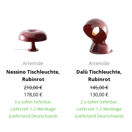
Einzelteile
... alle Tische
Aufbewahren
Regale & Schränke
Bücherregale
Artemide
Artemide
Wandregale
Nessino Tischleuchte,
Dalù Tischleuchte,
Sideboards & Kommoden
Rubinrot
Rubinrot
210,00 €
145,00 €
TV Möbel
178,00 €
130,00 €
Beistell- & Rollcontainer
3 x sofort lieferbar,
2 x sofort lieferbar,
Lieferzeit 1-2 Werktage
Lieferzeit 1-2 Werktage
Barmöbel
(Lieferland Deutschland)
(Lieferland Deutschland)
Garderoben