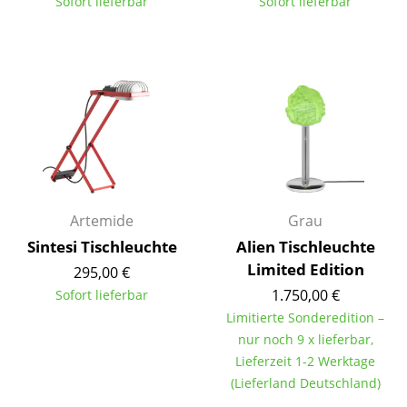
Sofort lieferbar
Sofort lieferbar
Tische
Esstische
Beistelltische
Couchtische
Schreibtische
Sekretäre & PC-Tische
Artemide
Grau
Konferenztische
Sintesi Tischleuchte
Alien Tischleuchte
Limited Edition
295,00 €
Stehtische & Stehpulte
1.750,00 €
Sofort lieferbar
Kindertische
Limitierte Sonderedition –
nur noch 9 x lieferbar,
Gartentische
Lieferzeit 1-2 Werktage
(Lieferland Deutschland)
Servierwagen