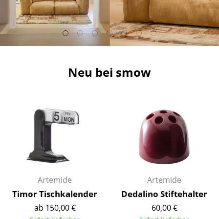
Hocker
Bänke & Liegen
Sitzsäcke
Neu bei smow
Gartenstühle
Kinderstühle
Schaukelstühle
Bürodrehstühle
Konferenzstühle
Bürosessel
Artemide
Artemide
Einzelteile
Timor Tischkalender
Dedalino Stiftehalter
ab 150,00 €
60,00 €
... alle Sitzmöbel