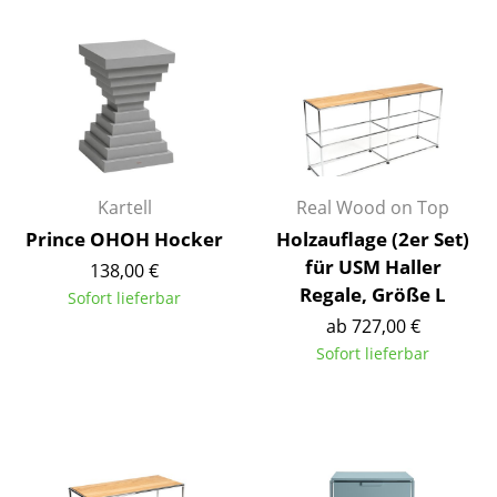
Kleinaufbewahrung
Einzelteile
... alle Aufbewahrungsmöbel
Licht
Hängeleuchten & Deckenleuchten
Kartell
Real Wood on Top
Prince OHOH Hocker
Holzauflage (2er Set)
Tischleuchten
für USM Haller
138,00 €
Regale, Größe L
Schreibtischleuchten
Sofort lieferbar
ab 727,00 €
Stehleuchten & Leseleuchten
Sofort lieferbar
Bodenleuchten
Wandleuchten
Outdoor-Leuchten