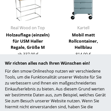
Akkuleuchten
... alle Leuchten
Betten
Real Wood on Top
Kartell
Holzauflage (einzeln)
Mobil matt
Doppelbetten
für USM Haller
Rollcontainer,
Einzelbetten
Regale, Größe M
Hellblau
ab 337,00 €
814,00 €
Stapelbetten
Sofort lieferbar
1 x sofort lieferbar,
Wir richten alles nach Ihren Wünschen ein!
Kinderbetten
Lieferzeit 1-2 Werktage
Für den smow Onlineshop nutzen wir verschiedene
(Lieferland Deutschland)
Nachttische & Bettzubehör
Tools, um die Funktionalität unserer Website für Sie
zu verbessern und Ihnen ein maßgeschneidertes
... alle Betten
Einkaufserlebnis zu bieten. Aus diesem Grund werten
wir bestimmte Daten aus, zum Beispiel, welches Gerät
Accessoires
Sie zum Besuch unserer Website nutzen. Wenn Sie
hiermit nicht einverstanden sind, haben Sie die
Uhren