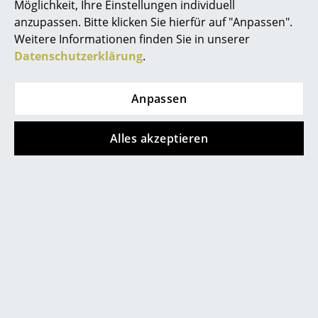
Möglichkeit, Ihre Einstellungen individuell
Spiegel
anzupassen. Bitte klicken Sie hierfür auf "Anpassen".
Weitere Informationen finden Sie in unserer
Figuren & Miniaturen
Datenschutzerklärung
.
Kartell
Kartell
Vasen
Okra Vase
Teresa Frozen
Pendelleuchte
Anpassen
ab 122,00 €
Tabletts
466,00 €
Sofort lieferbar
Büroutensilien
Sofort lieferbar
Alles akzeptieren
Aufbewahrungsboxen
Decken
Zeige alle neuen Artikel
Kissen
Teppiche
Vorhänge
... alle Accessoires