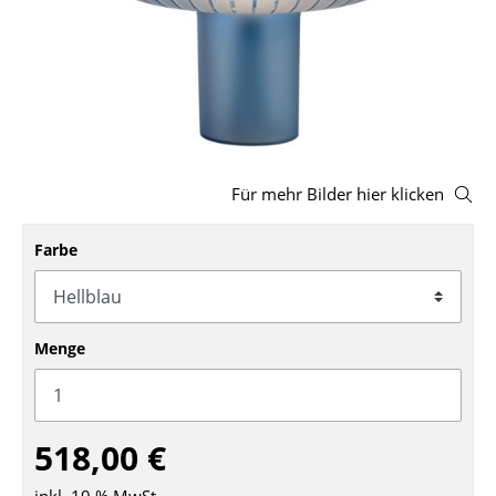
Hocker
Bänke & Liegen
Sitzsäcke
Gartenstühle
Für mehr Bilder hier klicken
Kinderstühle
Farbe
Schaukelstühle
Bürodrehstühle
Konferenzstühle
Menge
Bürosessel
Einzelteile
518,00 €
... alle Sitzmöbel