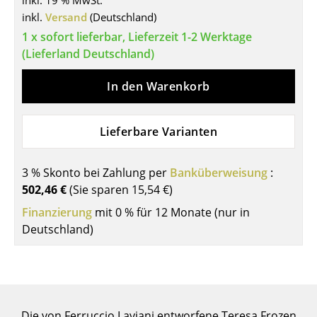
inkl. 19 % MwSt.
inkl.
Versand
(Deutschland)
Tische
1 x sofort lieferbar, Lieferzeit 1-2 Werktage
Esstische
(Lieferland Deutschland)
Beistelltische
In den Warenkorb
Couchtische
Lieferbare Varianten
Schreibtische
Sekretäre & PC-Tische
3 % Skonto bei Zahlung per
Banküberweisung
:
Konferenztische
502,46 €
(Sie sparen
15,54 €
)
Finanzierung
mit 0 % für 12 Monate (nur in
Stehtische & Stehpulte
Deutschland)
Kindertische
Gartentische
Servierwagen
Die von Ferruccio Laviani entworfene Teresa Frozen