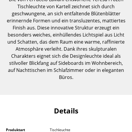
Einzelteile
Tischleuchte von Kartell zeichnet sich durch
geschwungene, an sich entfaltende Blütenblätter
... alle Tische
erinnernde Formen und ein transluzentes, mattiertes
Finish aus. Diese innovative Struktur erzeugt ein
Aufbewahren
besonders weiches, einhüllendes Lichtspiel aus Licht
und Schatten, das dem Raum eine warme, raffinierte
Regale & Schränke
Atmosphäre verleiht. Dank ihres skulpturalen
Bücherregale
Charakters eignet sich die Designleuchte ideal als
stilvoller Blickfang auf Sideboards im Wohnbereich,
Wandregale
auf Nachttischen im Schlafzimmer oder in eleganten
Büros.
Sideboards & Kommoden
TV Möbel
Beistell- & Rollcontainer
Details
Barmöbel
Garderoben
Produktart
Tischleuchte