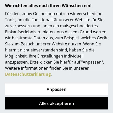
Reduzierung der Umweltbelastung sowie auf
Wir richten alles nach Ihren Wünschen ein!
Spiegel
eine langlebige Qualität und Ästhetik.
Für den smow Onlineshop nutzen wir verschiedene
Figuren & Miniaturen
Gewährleistung
24 Monate
Tools, um die Funktionalität unserer Website für Sie
zu verbessern und Ihnen ein maßgeschneidertes
Produktfamilie
Auch als
Teresa Tischleuchte
, als
Teresa
Vasen
Tischleuchte Special Edition
und als
Teresa
Einkaufserlebnis zu bieten. Aus diesem Grund werten
Pendelleuchte
erhältlich.
Tabletts
wir bestimmte Daten aus, zum Beispiel, welches Gerät
Sie zum Besuch unserer Website nutzen. Wenn Sie
Produktdatenblatt
Bitte klicken Sie auf das Bild, um detaillierte
Büroutensilien
Informationen zu erhalten (ca. 0,2 MB).
hiermit nicht einverstanden sind, haben Sie die
Möglichkeit, Ihre Einstellungen individuell
Aufbewahrungsboxen
anzupassen. Bitte klicken Sie hierfür auf "Anpassen".
Decken
Weitere Informationen finden Sie in unserer
Datenschutzerklärung
.
Kissen
Teppiche
Anpassen
Vorhänge
Alles akzeptieren
Beliebte Varianten
... alle Accessoires