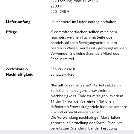
E27-Fassung, max. 11 W LED
Akkuleuchten
2700 K
220 - 240 V
... alle Leuchten
Lieferumfang
Leuchtmittel im Lieferumfang enthalten
Betten
Pflege
Kunststoffoberflächen sollten mit einem
feuchten, weichen Tuch mit Seife oder
handelsüblichen Reinigungsmitteln - am
Doppelbetten
besten in Wasser verdünnt - gereinigt werden.
Verwenden Sie keine ätzenden Mittel oder
Einzelbetten
Scheuermittel.
Stapelbetten
Zertifikate &
Schutzklasse II
Nachhaltigkeit
Schutzart IP20
Kinderbetten
"Kartell loves the planet": Kartell setzt sich
zum Ziel, einen eigens entwickelten
Nachttische & Bettzubehör
Nachhaltigkeits-Code zu verfolgen, mit dem
11 der 17 von den Vereinten Nationen
... alle Betten
definierten Entwicklungsziele für eine bessere
Zukunft erreicht werden sollen.
Accessoires
Die Verwendung nachhaltiger Materialien
gehört zur Herstellung der Kartell-Produkte
bereits zum Standard. Bei der Fertigung
Uhren
achtet der Hersteller gleichermaßen auf die