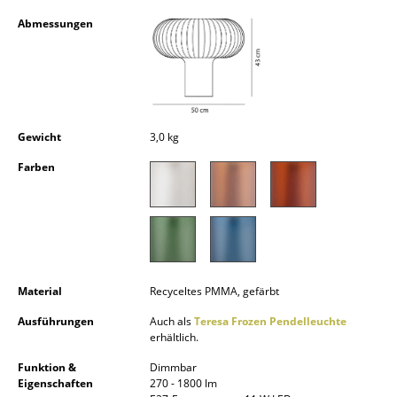
Kleinaufbewahrung
Abmessungen
Einzelteile
... alle Aufbewahrungsmöbel
Licht
Gewicht
3,0 kg
Hängeleuchten & Deckenleuchten
Farben
Tischleuchten
Schreibtischleuchten
Stehleuchten & Leseleuchten
Material
Recyceltes PMMA, gefärbt
Bodenleuchten
Ausführungen
Auch als
Teresa Frozen Pendelleuchte
erhältlich.
Wandleuchten
Funktion &
Dimmbar
Outdoor-Leuchten
Eigenschaften
270 - 1800 lm