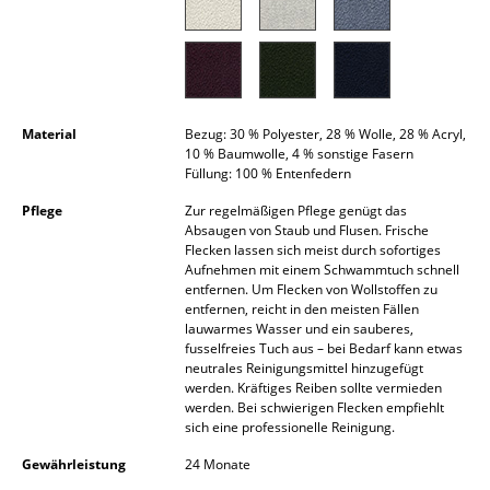
Kleinaufbewahrung
Einzelteile
... alle Aufbewahrungsmöbel
Material
Bezug: 30 % Polyester, 28 % Wolle, 28 % Acryl,
10 % Baumwolle, 4 % sonstige Fasern
Licht
Füllung: 100 % Entenfedern
Hängeleuchten & Deckenleuchten
Pflege
Zur regelmäßigen Pflege genügt das
Absaugen von Staub und Flusen. Frische
Tischleuchten
Flecken lassen sich meist durch sofortiges
Aufnehmen mit einem Schwammtuch schnell
Schreibtischleuchten
entfernen. Um Flecken von Wollstoffen zu
entfernen, reicht in den meisten Fällen
lauwarmes Wasser und ein sauberes,
Stehleuchten & Leseleuchten
fusselfreies Tuch aus – bei Bedarf kann etwas
neutrales Reinigungsmittel hinzugefügt
Bodenleuchten
werden. Kräftiges Reiben sollte vermieden
werden. Bei schwierigen Flecken empfiehlt
Wandleuchten
sich eine professionelle Reinigung.
Outdoor-Leuchten
Gewährleistung
24 Monate