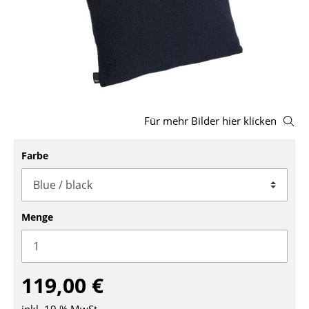
Hocker
Bänke & Liegen
Sitzsäcke
Gartenstühle
Für mehr Bilder hier klicken
Kinderstühle
Farbe
Schaukelstühle
Bürodrehstühle
Konferenzstühle
Menge
Bürosessel
Einzelteile
119,00 €
... alle Sitzmöbel