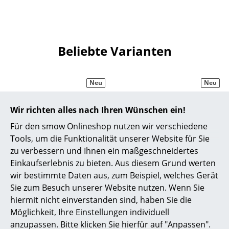
Akkuleuchten
... alle Leuchten
Beliebte Varianten
Betten
Doppelbetten
Neu
Neu
Einzelbetten
Wir richten alles nach Ihren Wünschen ein!
Stapelbetten
Für den smow Onlineshop nutzen wir verschiedene
Kinderbetten
Tools, um die Funktionalität unserer Website für Sie
zu verbessern und Ihnen ein maßgeschneidertes
Nachttische & Bettzubehör
Einkaufserlebnis zu bieten. Aus diesem Grund werten
Hay
Hay
wir bestimmte Daten aus, zum Beispiel, welches Gerät
... alle Betten
Texture Kissen, Blue /
Texture Kissen, Light
Sie zum Besuch unserer Website nutzen. Wenn Sie
black
grey
hiermit nicht einverstanden sind, haben Sie die
Accessoires
Möglichkeit, Ihre Einstellungen individuell
119,00 €
119,00 €
Uhren
anzupassen. Bitte klicken Sie hierfür auf "Anpassen".
Lieferbar in 2-3 Wochen
Lieferbar in 2-3 Wochen