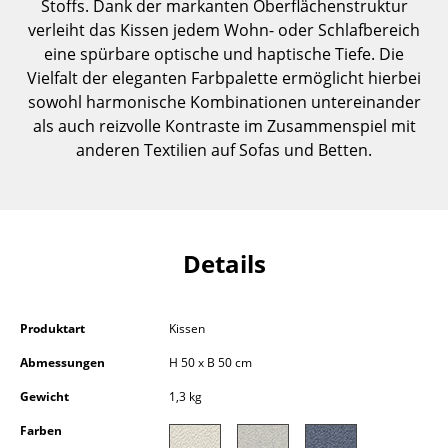
Stoffs. Dank der markanten Oberflächenstruktur
Einzelteile
verleiht das Kissen jedem Wohn- oder Schlafbereich
eine spürbare optische und haptische Tiefe. Die
... alle Tische
Vielfalt der eleganten Farbpalette ermöglicht hierbei
sowohl harmonische Kombinationen untereinander
Aufbewahren
als auch reizvolle Kontraste im Zusammenspiel mit
Regale & Schränke
anderen Textilien auf Sofas und Betten.
Bücherregale
Wandregale
Details
Sideboards & Kommoden
TV Möbel
Produktart
Kissen
Beistell- & Rollcontainer
Abmessungen
H 50 x B 50 cm
Barmöbel
Gewicht
1,3 kg
Garderoben
Farben