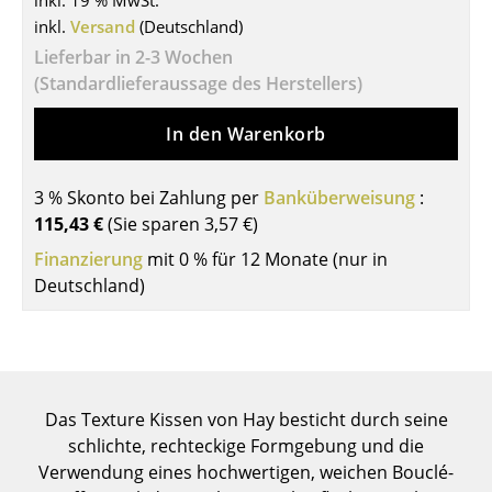
inkl. 19 % MwSt.
inkl.
Versand
(Deutschland)
Tische
Lieferbar in 2-3 Wochen
Esstische
(Standardlieferaussage des Herstellers)
Beistelltische
In den Warenkorb
Couchtische
3 % Skonto bei Zahlung per
Banküberweisung
:
Schreibtische
115,43 €
(Sie sparen
3,57 €
)
Sekretäre & PC-Tische
Finanzierung
mit 0 % für 12 Monate (nur in
Deutschland)
Konferenztische
Stehtische & Stehpulte
Kindertische
Das Texture Kissen von Hay besticht durch seine
Gartentische
schlichte, rechteckige Formgebung und die
Servierwagen
Verwendung eines hochwertigen, weichen Bouclé-