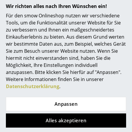
Akkuleuchten
Wir richten alles nach Ihren Wünschen ein!
Diese Artikel könnten Ihnen auch
Für den smow Onlineshop nutzen wir verschiedene
... alle Leuchten
gefallen
Tools, um die Funktionalität unserer Website für Sie
zu verbessern und Ihnen ein maßgeschneidertes
Betten
Einkaufserlebnis zu bieten. Aus diesem Grund werten
Doppelbetten
wir bestimmte Daten aus, zum Beispiel, welches Gerät
Sie zum Besuch unserer Website nutzen. Wenn Sie
Einzelbetten
hiermit nicht einverstanden sind, haben Sie die
Möglichkeit, Ihre Einstellungen individuell
Stapelbetten
anzupassen. Bitte klicken Sie hierfür auf "Anpassen".
Kinderbetten
Weitere Informationen finden Sie in unserer
Datenschutzerklärung
.
Nachttische & Bettzubehör
WB Form
Vitra
Ulmer Hocker
Occasional Table LTR
... alle Betten
Anpassen
Beistelltisch
248,00 €
ab 295,00 €
Mehr als 3 x sofort
Accessoires
Alles akzeptieren
lieferbar, Lieferzeit 1-2
Sofort lieferbar
Uhren
Werktage (Lieferland