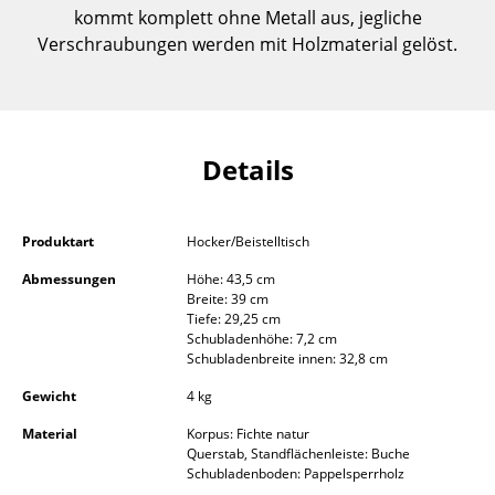
kommt komplett ohne Metall aus, jegliche
Einzelteile
Verschraubungen werden mit Holzmaterial gelöst.
... alle Tische
Aufbewahren
Regale & Schränke
Details
Bücherregale
Produktart
Hocker/Beistelltisch
Wandregale
Abmessungen
Höhe: 43,5 cm
Sideboards & Kommoden
Breite: 39 cm
Tiefe: 29,25 cm
TV Möbel
Schubladenhöhe: 7,2 cm
Schubladenbreite innen: 32,8 cm
Beistell- & Rollcontainer
Gewicht
4 kg
Barmöbel
Material
Korpus: Fichte natur
Querstab, Standflächenleiste: Buche
Garderoben
Schubladenboden: Pappelsperrholz