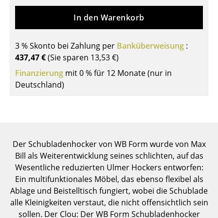
Tische
In den Warenkorb
Esstische
3 % Skonto bei Zahlung per
Banküberweisung
:
Beistelltische
437,47 €
(Sie sparen
13,53 €
)
Couchtische
Finanzierung
mit 0 % für 12 Monate (nur in
Deutschland)
Schreibtische
Sekretäre & PC-Tische
Konferenztische
Der Schubladenhocker von WB Form wurde von Max
Stehtische & Stehpulte
Bill als Weiterentwicklung seines schlichten, auf das
Wesentliche reduzierten Ulmer Hockers entworfen:
Kindertische
Ein multifunktionales Möbel, das ebenso flexibel als
Gartentische
Ablage und Beistelltisch fungiert, wobei die Schublade
alle Kleinigkeiten verstaut, die nicht offensichtlich sein
Servierwagen
sollen. Der Clou: Der WB Form Schubladenhocker