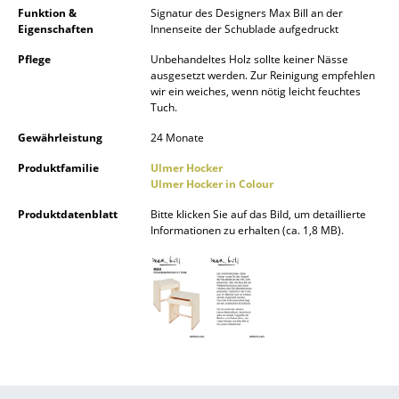
Funktion &
Signatur des Designers Max Bill an der
Kleinaufbewahrung
Eigenschaften
Innenseite der Schublade aufgedruckt
Einzelteile
Pflege
Unbehandeltes Holz sollte keiner Nässe
ausgesetzt werden. Zur Reinigung empfehlen
... alle Aufbewahrungsmöbel
wir ein weiches, wenn nötig leicht feuchtes
Tuch.
Licht
Gewährleistung
24 Monate
Hängeleuchten & Deckenleuchten
Produktfamilie
Ulmer Hocker
Ulmer Hocker in Colour
Tischleuchten
Produktdatenblatt
Bitte klicken Sie auf das Bild, um detaillierte
Informationen zu erhalten (ca. 1,8 MB).
Schreibtischleuchten
Stehleuchten & Leseleuchten
Bodenleuchten
Wandleuchten
Outdoor-Leuchten