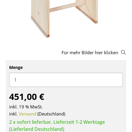
Hocker
Bänke & Liegen
Sitzsäcke
Gartenstühle
Für mehr Bilder hier klicken
Kinderstühle
Schaukelstühle
Menge
Bürodrehstühle
Konferenzstühle
451,00 €
Bürosessel
inkl. 19 % MwSt.
inkl.
Versand
(Deutschland)
Einzelteile
2 x sofort lieferbar, Lieferzeit 1-2 Werktage
... alle Sitzmöbel
(Lieferland Deutschland)