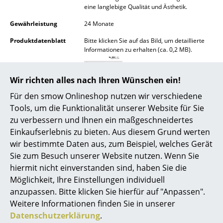
eine langlebige Qualität und Ästhetik.
Spiegel
Gewährleistung
24 Monate
Figuren & Miniaturen
Produktdatenblatt
Bitte klicken Sie auf das Bild, um detaillierte
Informationen zu erhalten (ca. 0,2 MB).
Vasen
Tabletts
Wir richten alles nach Ihren Wünschen ein!
Büroutensilien
Für den smow Onlineshop nutzen wir verschiedene
Tools, um die Funktionalität unserer Website für Sie
Aufbewahrungsboxen
zu verbessern und Ihnen ein maßgeschneidertes
Einkaufserlebnis zu bieten. Aus diesem Grund werten
Decken
wir bestimmte Daten aus, zum Beispiel, welches Gerät
Kissen
Sie zum Besuch unserer Website nutzen. Wenn Sie
Beliebte Varianten
hiermit nicht einverstanden sind, haben Sie die
Teppiche
Möglichkeit, Ihre Einstellungen individuell
anzupassen. Bitte klicken Sie hierfür auf "Anpassen".
Vorhänge
Weitere Informationen finden Sie in unserer
... alle Accessoires
Datenschutzerklärung
.