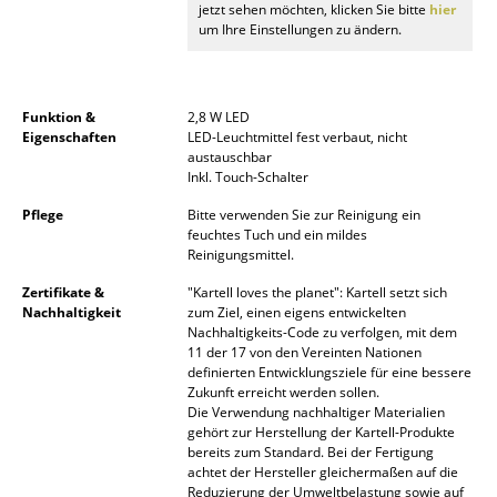
jetzt sehen möchten, klicken Sie bitte
hier
Akkuleuchten
um Ihre Einstellungen zu ändern.
... alle Leuchten
Betten
Funktion &
2,8 W LED
Eigenschaften
LED-Leuchtmittel fest verbaut, nicht
austauschbar
Doppelbetten
Inkl. Touch-Schalter
Einzelbetten
Pflege
Bitte verwenden Sie zur Reinigung ein
feuchtes Tuch und ein mildes
Stapelbetten
Reinigungsmittel.
Zertifikate &
"Kartell loves the planet": Kartell setzt sich
Kinderbetten
Nachhaltigkeit
zum Ziel, einen eigens entwickelten
Nachhaltigkeits-Code zu verfolgen, mit dem
Nachttische & Bettzubehör
11 der 17 von den Vereinten Nationen
definierten Entwicklungsziele für eine bessere
... alle Betten
Zukunft erreicht werden sollen.
Die Verwendung nachhaltiger Materialien
gehört zur Herstellung der Kartell-Produkte
Accessoires
bereits zum Standard. Bei der Fertigung
achtet der Hersteller gleichermaßen auf die
Uhren
Reduzierung der Umweltbelastung sowie auf