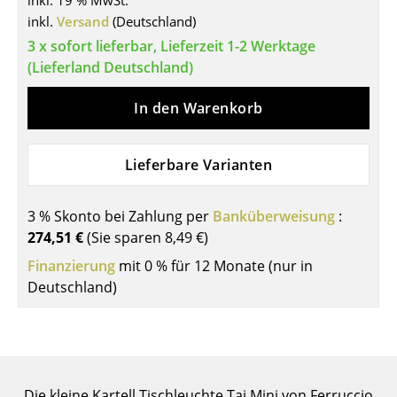
inkl. 19 % MwSt.
inkl.
Versand
(Deutschland)
Tische
3 x sofort lieferbar, Lieferzeit 1-2 Werktage
Esstische
(Lieferland Deutschland)
Beistelltische
In den Warenkorb
Couchtische
Lieferbare Varianten
Schreibtische
Sekretäre & PC-Tische
3 % Skonto bei Zahlung per
Banküberweisung
:
Konferenztische
274,51 €
(Sie sparen
8,49 €
)
Finanzierung
mit 0 % für 12 Monate (nur in
Stehtische & Stehpulte
Deutschland)
Kindertische
Gartentische
Servierwagen
Die kleine Kartell Tischleuchte Taj Mini von Ferruccio