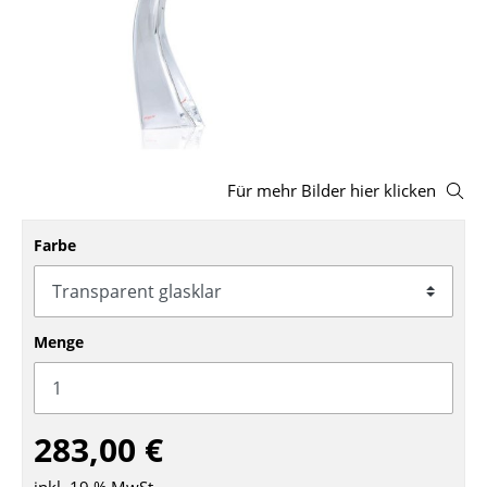
Hocker
Bänke & Liegen
Sitzsäcke
Gartenstühle
Für mehr Bilder hier klicken
Kinderstühle
Farbe
Schaukelstühle
Bürodrehstühle
Konferenzstühle
Menge
Bürosessel
Einzelteile
283,00 €
... alle Sitzmöbel