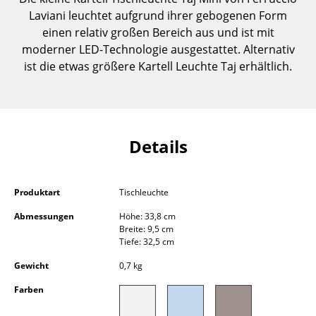
Einzelteile
Laviani leuchtet aufgrund ihrer gebogenen Form
einen relativ großen Bereich aus und ist mit
... alle Tische
moderner LED-Technologie ausgestattet. Alternativ
ist die etwas größere Kartell Leuchte Taj erhältlich.
Aufbewahren
Regale & Schränke
Bücherregale
Details
Wandregale
Sideboards & Kommoden
Produktart
Tischleuchte
TV Möbel
Abmessungen
Höhe: 33,8 cm
Breite: 9,5 cm
Tiefe: 32,5 cm
Beistell- & Rollcontainer
Gewicht
0,7 kg
Barmöbel
Farben
Garderoben