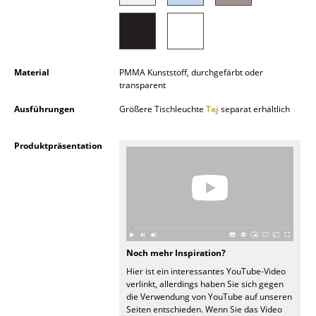
Kleinaufbewahrung
Einzelteile
... alle Aufbewahrungsmöbel
Material
PMMA Kunststoff, durchgefärbt oder
transparent
Licht
Ausführungen
Größere Tischleuchte
Taj
separat erhältlich
Hängeleuchten & Deckenleuchten
Produktpräsentation
Tischleuchten
Schreibtischleuchten
Stehleuchten & Leseleuchten
Bodenleuchten
Noch mehr Inspiration?
Hier ist ein interessantes YouTube-Video
Wandleuchten
verlinkt, allerdings haben Sie sich gegen
die Verwendung von YouTube auf unseren
Outdoor-Leuchten
Seiten entschieden. Wenn Sie das Video