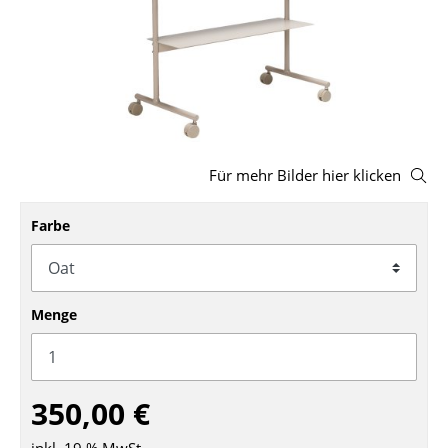
Hocker
Bänke & Liegen
Sitzsäcke
Gartenstühle
Für mehr Bilder hier klicken
Kinderstühle
Farbe
Schaukelstühle
Bürodrehstühle
Konferenzstühle
Menge
Bürosessel
Einzelteile
350,00 €
... alle Sitzmöbel