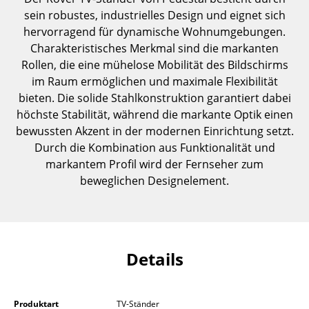
Einzelteile
sein robustes, industrielles Design und eignet sich
hervorragend für dynamische Wohnumgebungen.
... alle Tische
Charakteristisches Merkmal sind die markanten
Rollen, die eine mühelose Mobilität des Bildschirms
Aufbewahren
im Raum ermöglichen und maximale Flexibilität
bieten. Die solide Stahlkonstruktion garantiert dabei
Regale & Schränke
höchste Stabilität, während die markante Optik einen
Bücherregale
bewussten Akzent in der modernen Einrichtung setzt.
Durch die Kombination aus Funktionalität und
Wandregale
markantem Profil wird der Fernseher zum
beweglichen Designelement.
Sideboards & Kommoden
TV Möbel
Beistell- & Rollcontainer
Details
Barmöbel
Garderoben
Produktart
TV-Ständer