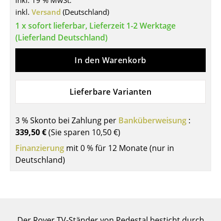
inkl. 19 % MwSt.
inkl.
Versand
(Deutschland)
Tische
1 x sofort lieferbar, Lieferzeit 1-2 Werktage
Esstische
(Lieferland Deutschland)
Beistelltische
In den Warenkorb
Couchtische
Lieferbare Varianten
Schreibtische
Sekretäre & PC-Tische
3 % Skonto bei Zahlung per
Banküberweisung
:
Konferenztische
339,50 €
(Sie sparen
10,50 €
)
Finanzierung
mit 0 % für 12 Monate (nur in
Stehtische & Stehpulte
Deutschland)
Kindertische
Gartentische
Servierwagen
Der Rover TV-Ständer von Pedestal besticht durch