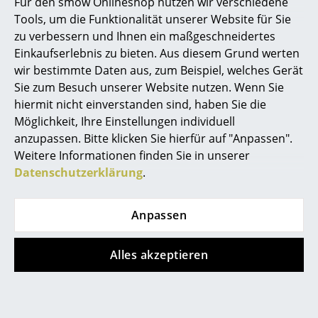
Für den smow Onlineshop nutzen wir verschiedene
Spiegel
Tools, um die Funktionalität unserer Website für Sie
Pflege
Bitte verwenden Sie zur Reinigung ein
zu verbessern und Ihnen ein maßgeschneidertes
feuchtes Tuch und ein mildes
Figuren & Miniaturen
Einkaufserlebnis zu bieten. Aus diesem Grund werten
Reinigungsmittel.
wir bestimmte Daten aus, zum Beispiel, welches Gerät
Vasen
Gewährleistung
24 Monate
Sie zum Besuch unserer Website nutzen. Wenn Sie
Zubehör
Mount Bundle
Tabletts
hiermit nicht einverstanden sind, haben Sie die
Power Bar / Beam Steckdosenleiste
Möglichkeit, Ihre Einstellungen individuell
Cable Bagel
Büroutensilien
anzupassen. Bitte klicken Sie hierfür auf "Anpassen".
Weitere Informationen finden Sie in unserer
Aufbewahrungsboxen
Datenschutzerklärung
.
Decken
Beliebte Varianten
Anpassen
Kissen
Teppiche
Alles akzeptieren
Vorhänge
... alle Accessoires