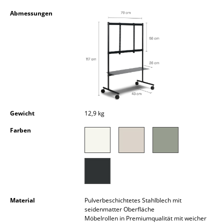
Kleinaufbewahrung
Abmessungen
Einzelteile
... alle Aufbewahrungsmöbel
Licht
Hängeleuchten & Deckenleuchten
Tischleuchten
Gewicht
12,9 kg
Farben
Schreibtischleuchten
Stehleuchten & Leseleuchten
Bodenleuchten
Wandleuchten
Material
Pulverbeschichtetes Stahlblech mit
seidenmatter Oberfläche
Outdoor-Leuchten
Möbelrollen in Premiumqualität mit weicher