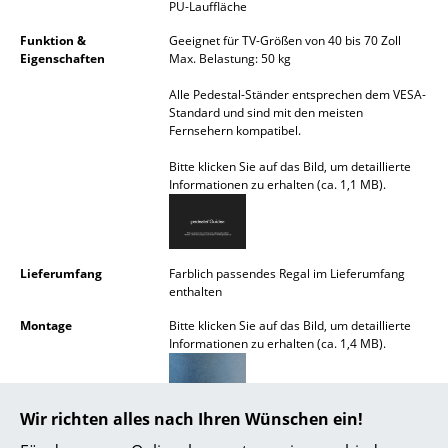
PU-Lauffläche
Akkuleuchten
Funktion &
Geeignet für TV-Größen von 40 bis 70 Zoll
... alle Leuchten
Eigenschaften
Max. Belastung: 50 kg
Alle Pedestal-Ständer entsprechen dem VESA-
Betten
Standard und sind mit den meisten
Fernsehern kompatibel.
Doppelbetten
Bitte klicken Sie auf das Bild, um detaillierte
Einzelbetten
Informationen zu erhalten (ca. 1,1 MB).
Stapelbetten
Kinderbetten
Lieferumfang
Farblich passendes Regal im Lieferumfang
enthalten
Nachttische & Bettzubehör
Montage
Bitte klicken Sie auf das Bild, um detaillierte
Informationen zu erhalten (ca. 1,4 MB).
... alle Betten
Accessoires
Wir richten alles nach Ihren Wünschen ein!
Uhren