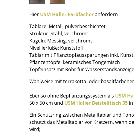
Farbwelten
Hier
USM Haller Farbfächer
anfordern
Das Original
Geschenkideen
Tablare: Metall, pulverbeschichtet
Struktur: Stahl, verchromt
ervice
Kugeln: Messing, verchromt
Nivellierfüße: Kunststoff
ontakt
Tablar mit Pflanztopfaussparungen inkl. Kunst
ezahlung
Pflanzentöpfe: keramisches Tongemisch
ersand
Topfeinsatz mit Rohr für Wasserstandsanzeige
AQ
Wahlweise mit terrakotta- oder basaltfarbene
ückgabe & Umtausch
sere Vorteile auf einen Blick
Ebenso ohne Bepflanzungssystem als
USM Hall
GB
50 x 50 cm und
USM Haller Beistelltisch 35
in
atenschutz
Ein Schutzring zwischen Metalltablar und Tonto
schützt das Metalltablar vor Kratzern, wenn d
Projektplanung
wird;