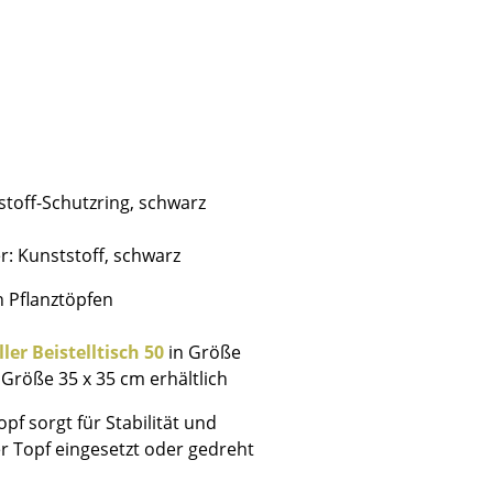
Unternehmen
Über uns
stoff-Schutzring, schwarz
smow vor Ort
Katalog
r: Kunststoff, schwarz
Jobs bei smow
n Pflanztöpfen
Arbeiten bei smow
Newsletter
er Beistelltisch 50
in Größe
Journal
 Größe 35 x 35 cm erhältlich
Presse
pf sorgt für Stabilität und
Impressum
er Topf eingesetzt oder gedreht
Stores