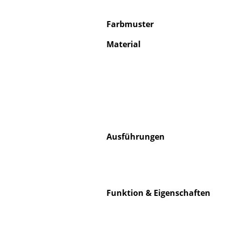
Farbmuster
Material
S
K
B
V
F
Ausführungen
R
Un
A
D
Funktion & Eigenschaften