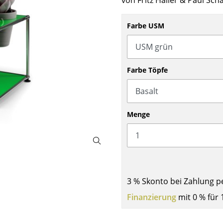
von Fritz Haller & Paul Sc
Barmöbel
Outdoor-Leuchten
Garderoben
Akkuleuchten
Farbe USM
Kleinaufbewahrung
... alle Leuchten
Einzelteile
... alle Aufbewahrungsmöbel
Farbe Töpfe
USM Haller Konfigurator
Menge
Zuhause
3 % Skonto bei Zahlung p
Wohnzimmer
Finanzierung
mit 0 % für 
Esszimmer
Schlafzimmer