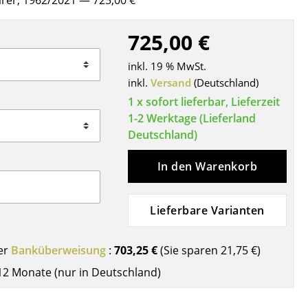
härer, 1962/2021
— 725,00 €
Decken
Kissen
725,00 €
Teppiche
inkl. 19 % MwSt.
Vorhänge
inkl.
Versand
(Deutschland)
... alle Accessoires
1 x sofort lieferbar, Lieferzeit
1-2 Werktage (Lieferland
Deutschland)
In den Warenkorb
Lieferbare Varianten
Büro
er
Banküberweisung
:
703,25 €
(Sie sparen
21,75 €
)
Arbeitsplatz
12 Monate (nur in Deutschland)
Management Büro
Konferenzraum