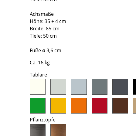
Richard Lampert
Ludwig Mies van der Rohe
Thonet
Marcel Breuer
Achsmaße
USM Haller
Philippe Starck
Höhe: 35 + 4 cm
Vitra
Verner Panton
Breite: 85 cm
Tiefe: 50 cm
... alle Hersteller A-Z
... alle Designer A-Z
Neu bei smow
Füße ø 3,6 cm
Inspiration
Ca. 16 kg
Special Editions
Tablare
Designklassiker
Frauen im Design
Bauhaus Design
Midcentury Design
Skandinavisches De
Italienisches Design
Pflanztöpfe
Nachhaltiges Desig
Natürliche Material