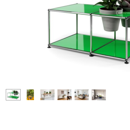
Stehpulte
Hocker
Kindertische
Bänke & Liegen
Gartentische
Sitzsäcke
Servierwagen
Gartenstühle
Einzelteile
Kinderstühle
... alle Tische
Schaukelstühle
Bürodrehstühle
Konferenzstühle
Bürosessel
Einzelteile
... alle Sitzmöbel