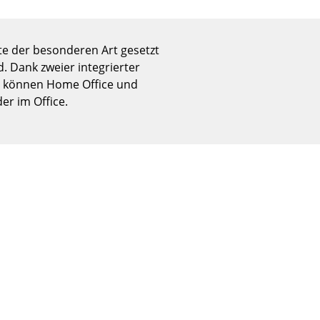
Empfang
Cafeteria
Branchenlösungen
te der besonderen Art gesetzt
 Dank zweier integrierter
Sicheres Arbeiten
g können Home Office und
r im Office.
Das Original