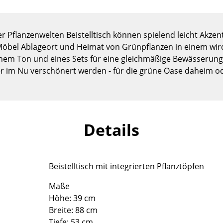
Kinderzimmer
Arbeitszimmer
Diele
Pflanzenwelten Beistelltisch können spielend leicht Akzen
bel Ablageort und Heimat von Grünpflanzen in einem wird.
Badezimmer
chem Ton und eines Sets für eine gleichmäßige Bewässerun
Stauraum
im Nu verschönert werden - für die grüne Oase daheim ode
Balkon & Garten
Hersteller
Designer
Artemide
Alvar Aalto
Details
Cassina
Arne Jacobsen
Fritz Hansen
Charles & Ray Eames
HAY
Eero Saarinen
Beistelltisch mit integrierten Pflanztöpfen
Knoll International
Egon Eiermann
Maße
Louis Poulsen
Eileen Gray
Höhe: 39 cm
Muuto
Jean Prouvé
Breite: 88 cm
Nils Holger Moormann
Le Corbusier
Tiefe: 53 cm