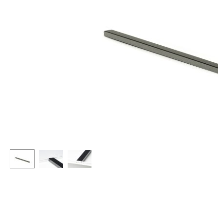
Stehpulte
Hocker
Kindertische
Bänke & Liegen
Gartentische
Sitzsäcke
Servierwagen
Gartenstühle
Einzelteile
Kinderstühle
... alle Tische
Schaukelstühle
Bürodrehstühle
Konferenzstühle
Bürosessel
Einzelteile
... alle Sitzmöbel