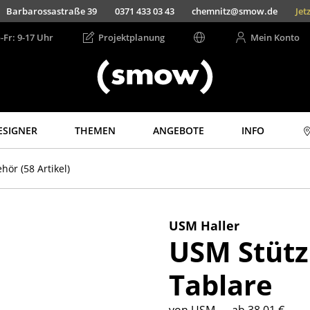
Barbarossastraße 39
0371 433 03 43
chemnitz@smow.de
Jet
-Fr: 9-17 Uhr
Projektplanung
Mein Konto
ESIGNER
THEMEN
ANGEBOTE
INFO
Aufbewahren
Licht
ehör
(58 Artikel)
Regale & Schränke
Hängeleuchten &
Deckenleuchten
Bücherregale
Tischleuchten
Wandregale
USM Haller
Schreibtischleuchten
USM Stützp
Sideboards &
Kommoden
Stehleuchten &
Leseleuchten
Tablare
TV Möbel
Bodenleuchten
Beistell- &
Rollcontainer
Wandleuchten