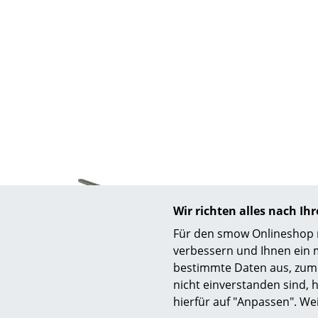
S
K
B
V
F
R
Wir richten alles nach I
Un
Für den smow Onlineshop nu
A
USM Haller
verbessern und Ihnen ein 
D
USM Stützprofil für USM Haller
USM Stüt
bestimmte Daten aus, zum 
Tablare, für Tablar 75 cm
Tabla
nicht einverstanden sind, h
hierfür auf "Anpassen". We
48,71 €