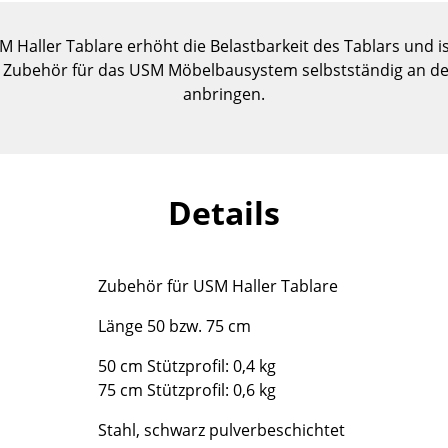
Kinderzimmer
Arbeitszimmer
M Haller Tablare erhöht die Belastbarkeit des Tablars und 
Diele
as Zubehör für das USM Möbelbausystem selbstständig an der
anbringen.
Badezimmer
Stauraum
Balkon & Garten
Hersteller
Designer
Details
Artemide
Alvar Aalto
Cassina
Arne Jacobsen
Zubehör für USM Haller Tablare
Fritz Hansen
Charles & Ray Eames
HAY
Eero Saarinen
Länge 50 bzw. 75 cm
Knoll International
Egon Eiermann
50 cm Stützprofil: 0,4 kg
Louis Poulsen
Eileen Gray
75 cm Stützprofil: 0,6 kg
Muuto
Jean Prouvé
Stahl, schwarz pulverbeschichtet
Nils Holger Moormann
Le Corbusier