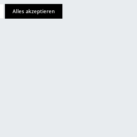
Berlin
Alles akzeptieren
Chemnitz
Düsseldorf
Essen
Frankfurt
efallen
Freiburg
Hamburg
Hannover
Kempten
Köln
Konstanz
Leipzig
Mainz
München
USM Haller
Nürnberg
 L mit 2
USM Inos Box
Schwarzwald