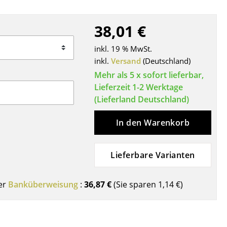
Decken
Kissen
38,01 €
Teppiche
inkl. 19 % MwSt.
Vorhänge
inkl.
Versand
(Deutschland)
... alle Accessoires
Mehr als 5 x sofort lieferbar,
Lieferzeit 1-2 Werktage
(Lieferland Deutschland)
In den Warenkorb
Lieferbare Varianten
Büro
er
Banküberweisung
:
36,87 €
(Sie sparen
1,14 €
)
Arbeitsplatz
Management Büro
Konferenzraum