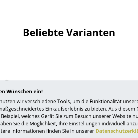
Farbwelten
Das Original
Geschenkideen
Beliebte Varianten
ervice
ontakt
ezahlung
ersand
AQ
ückgabe & Umtausch
hren Wünschen ein!
sere Vorteile auf einen Blick
tzen wir verschiedene Tools, um die Funktionalität unsere
GB
USM Haller
maßgeschneidertes Einkaufserlebnis zu bieten. Aus diesem
atenschutz
zprofil für USM Haller
Beispiel, welches Gerät Sie zum Besuch unserer Website nu
re, für Tablar 50 cm
aben Sie die Möglichkeit, Ihre Einstellungen individuell anzu
itere Informationen finden Sie in unserer
Datenschutzerkl
38,01 €
Projektplanung