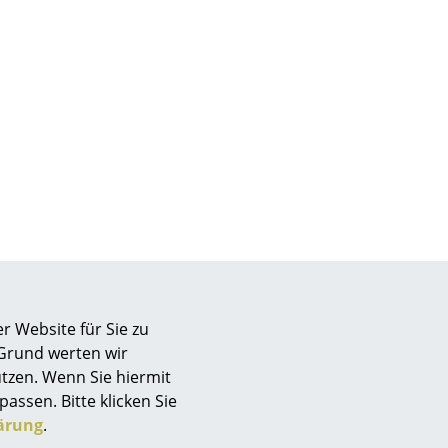
Unternehmen
Über uns
smow vor Ort
Katalog
Jobs bei smow
Arbeiten bei smow
Newsletter
r Website für Sie zu
Journal
 Grund werten wir
Presse
tzen. Wenn Sie hiermit
Impressum
passen. Bitte klicken Sie
ärung
.
Stores