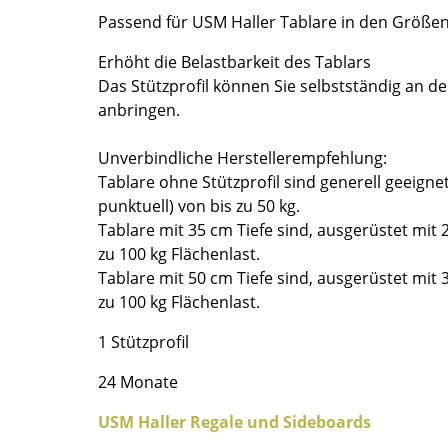
Richard Lampert
Ludwig Mies van der Rohe
Passend für USM Haller Tablare in den Größe
Thonet
Marcel Breuer
Erhöht die Belastbarkeit des Tablars
USM Haller
Philippe Starck
Das Stützprofil können Sie selbstständig an de
Vitra
Verner Panton
anbringen.
... alle Hersteller A-Z
... alle Designer A-Z
Unverbindliche Herstellerempfehlung:
Neu bei smow
Tablare ohne Stützprofil sind generell geeignet 
Inspiration
punktuell) von bis zu 50 kg.
Special Editions
Tablare mit 35 cm Tiefe sind, ausgerüstet mit 2
Designklassiker
zu 100 kg Flächenlast.
Frauen im Design
Tablare mit 50 cm Tiefe sind, ausgerüstet mit 3
zu 100 kg Flächenlast.
Bauhaus Design
Midcentury Design
1 Stützprofil
Skandinavisches De
24 Monate
Italienisches Design
Nachhaltiges Desig
USM Haller Regale und Sideboards
Natürliche Material