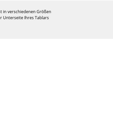
Empfang
Cafeteria
ist in verschiedenen Größen
Branchenlösungen
 Unterseite Ihres Tablars
Sicheres Arbeiten
Das Original