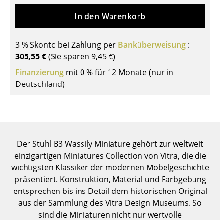
Tische
In den Warenkorb
Esstische
3 % Skonto bei Zahlung per
Banküberweisung
:
Beistelltische
305,55 €
(Sie sparen
9,45 €
)
Finanzierung
Couchtische
mit 0 % für 12 Monate (nur in
Deutschland)
Schreibtische
Sekretäre & PC-Tische
Konferenztische
Der Stuhl B3 Wassily Miniature gehört zur weltweit
Stehtische & Stehpulte
einzigartigen Miniatures Collection von Vitra, die die
wichtigsten Klassiker der modernen Möbelgeschichte
Kindertische
präsentiert. Konstruktion, Material und Farbgebung
Gartentische
entsprechen bis ins Detail dem historischen Original
aus der Sammlung des Vitra Design Museums. So
Servierwagen
sind die Miniaturen nicht nur wertvolle