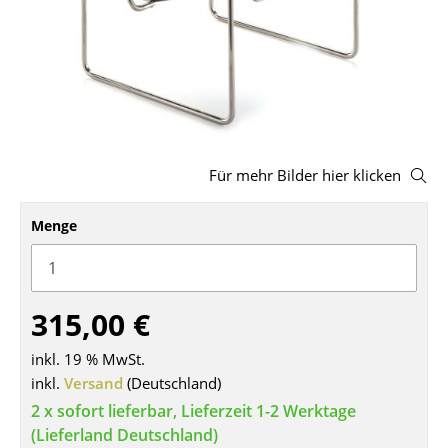
Hocker
Bänke & Liegen
Sitzsäcke
Gartenstühle
Für mehr Bilder hier klicken
Kinderstühle
Menge
Schaukelstühle
Bürodrehstühle
Konferenzstühle
315,00 €
Bürosessel
inkl. 19 % MwSt.
inkl.
Versand
(Deutschland)
Einzelteile
2 x sofort lieferbar, Lieferzeit 1-2 Werktage
... alle Sitzmöbel
(Lieferland Deutschland)