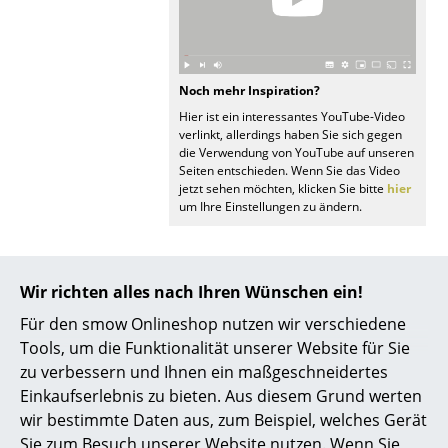
Akkuleuchten
... alle Leuchten
Noch mehr Inspiration?
Betten
Hier ist ein interessantes YouTube-Video
verlinkt, allerdings haben Sie sich gegen
Doppelbetten
die Verwendung von YouTube auf unseren
Seiten entschieden. Wenn Sie das Video
Einzelbetten
jetzt sehen möchten, klicken Sie bitte
hier
um Ihre Einstellungen zu ändern.
Stapelbetten
Kinderbetten
Wir richten alles nach Ihren Wünschen ein!
Nachttische & Bettzubehör
Für den smow Onlineshop nutzen wir verschiedene
Mehr über 'Miniature Collection
... alle Betten
Tools, um die Funktionalität unserer Website für Sie
Vitra' in unserem Journal
zu verbessern und Ihnen ein maßgeschneidertes
Accessoires
Einkaufserlebnis zu bieten. Aus diesem Grund werten
wir bestimmte Daten aus, zum Beispiel, welches Gerät
Morgen Kinder wird's was
Uhren
Sie zum Besuch unserer Website nutzen. Wenn Sie