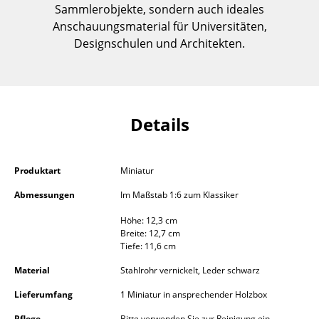
Sammlerobjekte, sondern auch ideales
Einzelteile
Anschauungsmaterial für Universitäten,
... alle Tische
Designschulen und Architekten.
Aufbewahren
Regale & Schränke
Details
Bücherregale
Wandregale
Produktart
Miniatur
Sideboards & Kommoden
Abmessungen
Im Maßstab 1:6 zum Klassiker
TV Möbel
Höhe: 12,3 cm
Breite: 12,7 cm
Beistell- & Rollcontainer
Tiefe: 11,6 cm
Material
Stahlrohr vernickelt, Leder schwarz
Barmöbel
Lieferumfang
1 Miniatur in ansprechender Holzbox
Garderoben
Pflege
Bitte verwenden Sie zur Reinigung ein