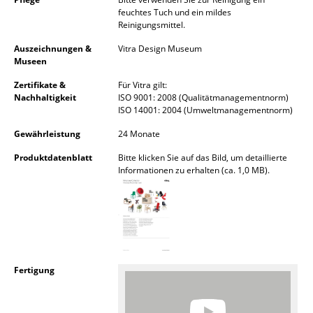
Kleinaufbewahrung
feuchtes Tuch und ein mildes
Reinigungsmittel.
Einzelteile
Auszeichnungen &
Vitra Design Museum
Museen
... alle Aufbewahrungsmöbel
Zertifikate &
Für Vitra gilt:
Nachhaltigkeit
ISO 9001: 2008 (Qualitätmanagementnorm)
Licht
ISO 14001: 2004 (Umweltmanagementnorm)
Hängeleuchten & Deckenleuchten
Gewährleistung
24 Monate
Tischleuchten
Produktdatenblatt
Bitte klicken Sie auf das Bild, um detaillierte
Informationen zu erhalten (ca. 1,0 MB).
Schreibtischleuchten
Stehleuchten & Leseleuchten
Bodenleuchten
Wandleuchten
Fertigung
Outdoor-Leuchten