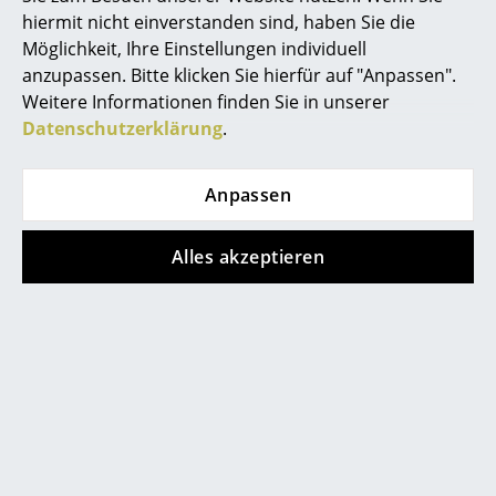
geben: Geschenkideen für
hiermit nicht einverstanden sind, haben Sie die
Weihnachten Teil III
Spiegel
Möglichkeit, Ihre Einstellungen individuell
In den kommenden zwei Tagen
Figuren & Miniaturen
anzupassen. Bitte klicken Sie hierfür auf "Anpassen".
müssen nun tatsächlich alle
Weitere Informationen finden Sie in unserer
Vasen
Weihnachtsgeschenke besorgt
Datenschutzerklärung
.
werden. Ansonsten heißt es
Tabletts
Gutscheine schreiben. Aber
Anpassen
auch das ist eine gute Idee,
Büroutensilien
denn Verzweiflungskäufe rufen
Aufbewahrungsboxen
Alles akzeptieren
sicherlich nicht immer die
Begeisterung des
Decken
Beschenkten...
Kissen
Alle '
Miniature Collection Vitra
' Posts
Teppiche
Vorhänge
Diese Artikel könnten Ihnen auch
... alle Accessoires
gefallen