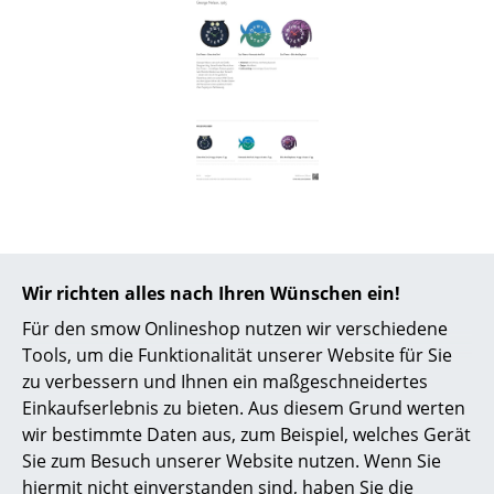
Akkuleuchten
... alle Leuchten
Betten
Doppelbetten
Einzelbetten
Stapelbetten
Wir richten alles nach Ihren Wünschen ein!
Kinderbetten
Mehr über 'fernando the fish' in
Für den smow Onlineshop nutzen wir verschiedene
unserem Journal
Nachttische & Bettzubehör
Tools, um die Funktionalität unserer Website für Sie
zu verbessern und Ihnen ein maßgeschneidertes
... alle Betten
Einkaufserlebnis zu bieten. Aus diesem Grund werten
Keramikuhren von George
wir bestimmte Daten aus, zum Beispiel, welches Gerät
Nelson
Accessoires
Sie zum Besuch unserer Website nutzen. Wenn Sie
Uhren
Franz Schuberts Sinfonie No. 8
hiermit nicht einverstanden sind, haben Sie die