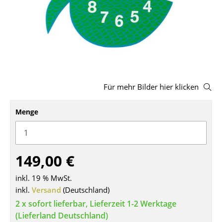
Hocker
Bänke & Liegen
Sitzsäcke
Gartenstühle
Für mehr Bilder hier klicken
Kinderstühle
Menge
Schaukelstühle
Bürodrehstühle
Konferenzstühle
149,00 €
Bürosessel
inkl. 19 % MwSt.
inkl.
Versand
(Deutschland)
Einzelteile
2 x sofort lieferbar, Lieferzeit 1-2 Werktage
... alle Sitzmöbel
(Lieferland Deutschland)