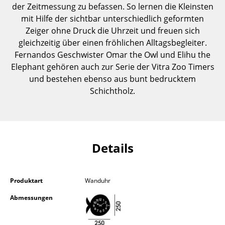
der Zeitmessung zu befassen. So lernen die Kleinsten
Einzelteile
mit Hilfe der sichtbar unterschiedlich geformten
... alle Tische
Zeiger ohne Druck die Uhrzeit und freuen sich
gleichzeitig über einen fröhlichen Alltagsbegleiter.
Aufbewahren
Fernandos Geschwister Omar the Owl und Elihu the
Elephant gehören auch zur Serie der Vitra Zoo Timers
Regale & Schränke
und bestehen ebenso aus bunt bedrucktem
Schichtholz.
Bücherregale
Wandregale
Sideboards & Kommoden
Details
TV Möbel
Beistell- & Rollcontainer
Produktart
Wanduhr
Barmöbel
Abmessungen
Garderoben