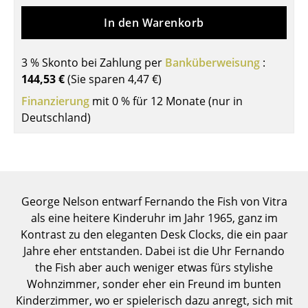
Tische
In den Warenkorb
Esstische
3 % Skonto bei Zahlung per
Banküberweisung
:
Beistelltische
144,53 €
(Sie sparen
4,47 €
)
Finanzierung
Couchtische
mit 0 % für 12 Monate (nur in
Deutschland)
Schreibtische
Sekretäre & PC-Tische
Konferenztische
George Nelson entwarf Fernando the Fish von Vitra
Stehtische & Stehpulte
als eine heitere Kinderuhr im Jahr 1965, ganz im
Kontrast zu den eleganten Desk Clocks, die ein paar
Kindertische
Jahre eher entstanden. Dabei ist die Uhr Fernando
Gartentische
the Fish aber auch weniger etwas fürs stylishe
Wohnzimmer, sonder eher ein Freund im bunten
Servierwagen
Kinderzimmer, wo er spielerisch dazu anregt, sich mit