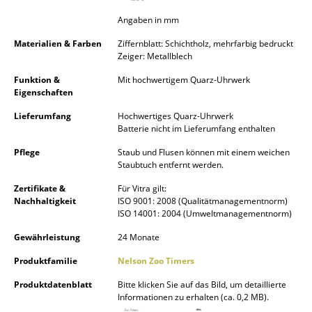
Kleinaufbewahrung
Angaben in mm
Einzelteile
Materialien & Farben
Ziffernblatt: Schichtholz, mehrfarbig bedruckt
Zeiger: Metallblech
... alle Aufbewahrungsmöbel
Funktion &
Mit hochwertigem Quarz-Uhrwerk
Eigenschaften
Licht
Lieferumfang
Hochwertiges Quarz-Uhrwerk
Hängeleuchten & Deckenleuchten
Batterie nicht im Lieferumfang enthalten
Pflege
Staub und Flusen können mit einem weichen
Tischleuchten
Staubtuch entfernt werden.
Schreibtischleuchten
Zertifikate &
Für Vitra gilt:
Nachhaltigkeit
ISO 9001: 2008 (Qualitätmanagementnorm)
Stehleuchten & Leseleuchten
ISO 14001: 2004 (Umweltmanagementnorm)
Gewährleistung
24 Monate
Bodenleuchten
Produktfamilie
Nelson Zoo Timers
Wandleuchten
Produktdatenblatt
Bitte klicken Sie auf das Bild, um detaillierte
Outdoor-Leuchten
Informationen zu erhalten (ca. 0,2 MB).