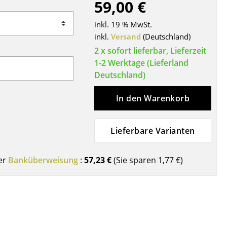
59,00 €
Decken
Kissen
inkl. 19 % MwSt.
Teppiche
inkl.
Versand
(Deutschland)
Vorhänge
2 x sofort lieferbar, Lieferzeit
1-2 Werktage (Lieferland
... alle Accessoires
Deutschland)
In den Warenkorb
Lieferbare Varianten
er
Banküberweisung
:
57,23 €
(Sie sparen
1,77 €
)
Büro
Arbeitsplatz
Management Büro
Konferenzraum