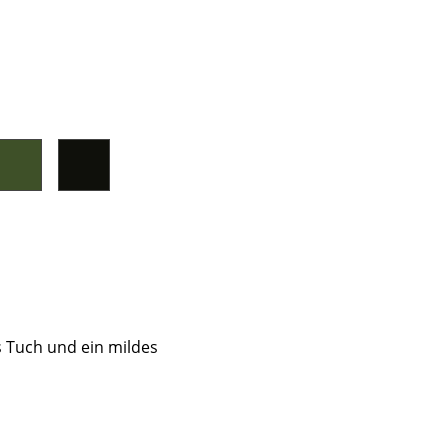
s Tuch und ein mildes
sign
n
ien