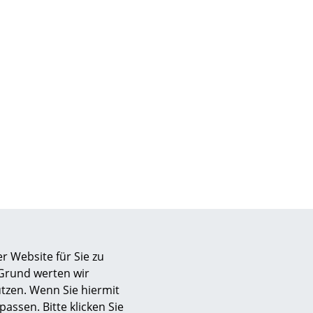
Unternehmen
Über uns
smow vor Ort
Katalog
Jobs bei smow
Arbeiten bei smow
Newsletter
Journal
Presse
r Website für Sie zu
Impressum
 Grund werten wir
tzen. Wenn Sie hiermit
Vitra
Stores
passen. Bitte klicken Sie