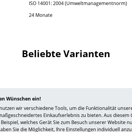
ISO 14001: 2004 (Umweltmanagementnorm)
Farbwelten
Das Original
24 Monate
Geschenkideen
ervice
ontakt
Beliebte Varianten
ezahlung
ersand
AQ
ückgabe & Umtausch
sere Vorteile auf einen Blick
GB
hren Wünschen ein!
atenschutz
tzen wir verschiedene Tools, um die Funktionalität unsere
maßgeschneidertes Einkaufserlebnis zu bieten. Aus diesem
Beispiel, welches Gerät Sie zum Besuch unserer Website nu
Vitra
Vitra
Projektplanung
aben Sie die Möglichkeit, Ihre Einstellungen individuell anzu