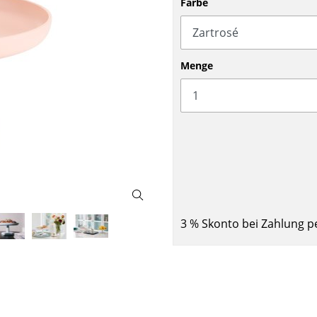
Farbe
Barmöbel
Outdoor-Leuchten
Garderoben
Akkuleuchten
Kleinaufbewahrung
... alle Leuchten
Menge
Einzelteile
... alle Aufbewahrungsmöbel
USM Haller Konfigurator
3 % Skonto bei Zahlung p
Zuhause
Wohnzimmer
Esszimmer
Schlafzimmer