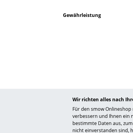
Gewährleistung
S
K
B
V
F
R
Un
A
Wir richten alles nach I
D
Für den smow Onlineshop nu
verbessern und Ihnen ein 
bestimmte Daten aus, zum 
Vitra
nicht einverstanden sind, h