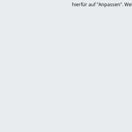
High Tray, Zartrosé
Hig
hierfür auf "Anpassen". We
59,00 €
2 x sofort lieferbar, Lieferzeit 1-2 Werktage
1 x sofort li
(Lieferland Deutschland)
(Li
Diese 