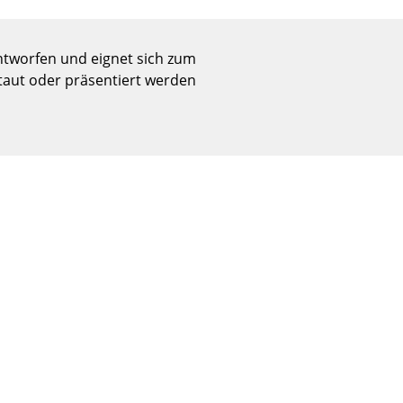
Empfang
Cafeteria
ntworfen und eignet sich zum
Branchenlösungen
staut oder präsentiert werden
Sicheres Arbeiten
Das Original