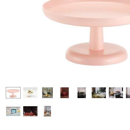
Stehpulte
Hocker
Kindertische
Bänke & Liegen
Gartentische
Sitzsäcke
Servierwagen
Gartenstühle
Einzelteile
Kinderstühle
... alle Tische
Schaukelstühle
Bürodrehstühle
Konferenzstühle
Bürosessel
Einzelteile
... alle Sitzmöbel