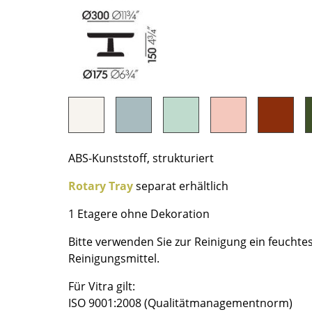
Richard Lampert
Ludwig Mies van der Rohe
Thonet
Marcel Breuer
USM Haller
Philippe Starck
Vitra
Verner Panton
... alle Hersteller A-Z
... alle Designer A-Z
Neu bei smow
Inspiration
Special Editions
ABS-Kunststoff, strukturiert
Designklassiker
Rotary Tray
separat erhältlich
Frauen im Design
Bauhaus Design
1 Etagere ohne Dekoration
Midcentury Design
Bitte verwenden Sie zur Reinigung ein feuchte
Skandinavisches De
Reinigungsmittel.
Italienisches Design
Für Vitra gilt:
Nachhaltiges Desig
ISO 9001:2008 (Qualitätmanagementnorm)
Natürliche Material