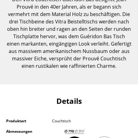
Einzelteile
Prouvé in den 40er Jahren, als er begann sich
vermehrt mit dem Material Holz zu beschäftigen. Die
... alle Tische
drei Tischbeine des Vitra Beistelltischs werden nach
oben hin breiter und ragen an den Seiten der runden
Aufbewahren
Tischplatte hervor, was dem Guéridon Bas Tisch
einen markanten, eingängigen Look verleiht. Gefertigt
Regale & Schränke
aus massivem amerikanischem Nussbaum oder aus
Bücherregale
massiver Eiche, versprüht der Prouvé Couchtisch
einen rustikalen wie raffinierten Charme.
Wandregale
Sideboards & Kommoden
TV Möbel
Details
Beistell- & Rollcontainer
Barmöbel
Produktart
Couchtisch
Garderoben
Abmessungen