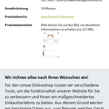
ISO 14001: 2004 (Umweltmanagementnorm)
Akkuleuchten
Gewährleistung
24 Monate
... alle Leuchten
Produktfamilie
Jean Prouvé Collection
Produktdatenblatt
Bitte klicken Sie auf das Bild, um detaillierte
Betten
Informationen zu erhalten (ca. 0,2 MB).
Doppelbetten
Einzelbetten
Stapelbetten
Kinderbetten
Nachttische & Bettzubehör
Wir richten alles nach Ihren Wünschen ein!
... alle Betten
Beliebte Varianten
Für den smow Onlineshop nutzen wir verschiedene
Tools, um die Funktionalität unserer Website für Sie
Accessoires
zu verbessern und Ihnen ein maßgeschneidertes
Einkaufserlebnis zu bieten. Aus diesem Grund werten
Uhren
wir bestimmte Daten aus, zum Beispiel, welches Gerät