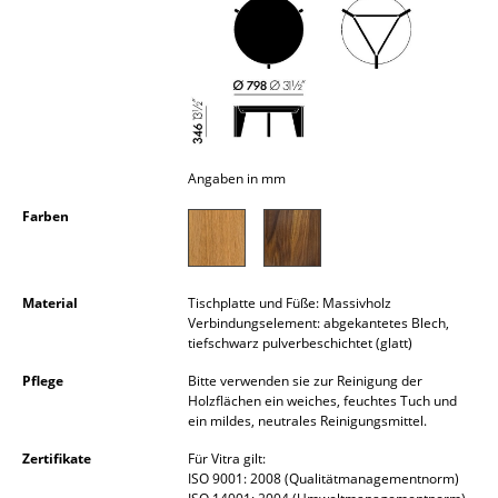
Kleinaufbewahrung
Einzelteile
... alle Aufbewahrungsmöbel
Licht
Angaben in mm
Hängeleuchten & Deckenleuchten
Farben
Tischleuchten
Schreibtischleuchten
Material
Tischplatte und Füße: Massivholz
Verbindungselement: abgekantetes Blech,
Stehleuchten & Leseleuchten
tiefschwarz pulverbeschichtet (glatt)
Pflege
Bitte verwenden sie zur Reinigung der
Bodenleuchten
Holzflächen ein weiches, feuchtes Tuch und
ein mildes, neutrales Reinigungsmittel.
Wandleuchten
Zertifikate
Für Vitra gilt:
Outdoor-Leuchten
ISO 9001: 2008 (Qualitätmanagementnorm)