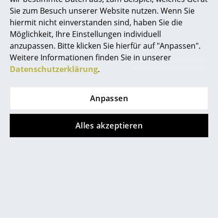
Sie zum Besuch unserer Website nutzen. Wenn Sie
Spiegel
hiermit nicht einverstanden sind, haben Sie die
Figuren & Miniaturen
Möglichkeit, Ihre Einstellungen individuell
anzupassen. Bitte klicken Sie hierfür auf "Anpassen".
Vasen
Weitere Informationen finden Sie in unserer
Vitra
Vitra
Datenschutzerklärung
.
Tabletts
Guéridon Bas
Guéridon Bas
Büroutensilien
Couchtisch, Eiche
Couchtisch,
Anpassen
natur massiv, geölt
Amerikanischer
Aufbewahrungsboxen
Nussbaum massiv,
2.385,00 €
Alles akzeptieren
Decken
geölt
1 x sofort lieferbar,
Lieferzeit 2-3 Werktage
2.985,00 €
Kissen
(Lieferland Deutschland)
Lieferbar in 4-5 Wochen
(Standardlieferaussage des
Teppiche
Herstellers)
Vorhänge
... alle Accessoires