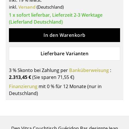
inkl. 19 % MwSt.
inkl.
Versand
(Deutschland)
Tische
1 x sofort lieferbar, Lieferzeit 2-3 Werktage
Esstische
(Lieferland Deutschland)
Beistelltische
In den Warenkorb
Couchtische
Lieferbare Varianten
Schreibtische
Sekretäre & PC-Tische
3 % Skonto bei Zahlung per
Banküberweisung
:
Konferenztische
2.313,45 €
(Sie sparen
71,55 €
)
Finanzierung
mit 0 % für 12 Monate (nur in
Stehtische & Stehpulte
Deutschland)
Kindertische
Gartentische
Servierwagen
Den Vitra Couchtisch Guéridon Bas designte Jean