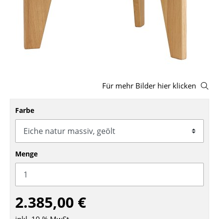
Hocker
Bänke & Liegen
Sitzsäcke
Gartenstühle
Für mehr Bilder hier klicken
Kinderstühle
Farbe
Schaukelstühle
Bürodrehstühle
Konferenzstühle
Menge
Bürosessel
Einzelteile
2.385,00 €
... alle Sitzmöbel