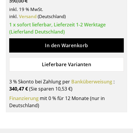
390,00 €
Tische
inkl. 19 % MwSt.
inkl.
Versand
(Deutschland)
Esstische
1 x sofort lieferbar, Lieferzeit 1-2 Werktage
Beistelltische
(Lieferland Deutschland)
Couchtische
In den Warenkorb
Schreibtische
Lieferbare Varianten
Sekretäre & PC-Tische
Konferenztische
3 % Skonto bei Zahlung per
Banküberweisung
:
340,47 €
(Sie sparen
10,53 €
)
Stehtische & Stehpulte
Finanzierung
mit 0 % für 12 Monate (nur in
Kindertische
Deutschland)
Gartentische
Servierwagen