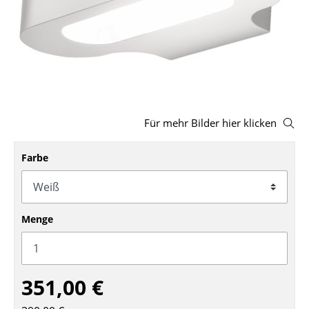
Hocker
Bänke & Liegen
Sitzsäcke
Gartenstühle
Für mehr Bilder hier klicken
Kinderstühle
Schaukelstühle
Farbe
Bürodrehstühle
Konferenzstühle
Menge
Bürosessel
Einzelteile
351,00 €
... alle Sitzmöbel