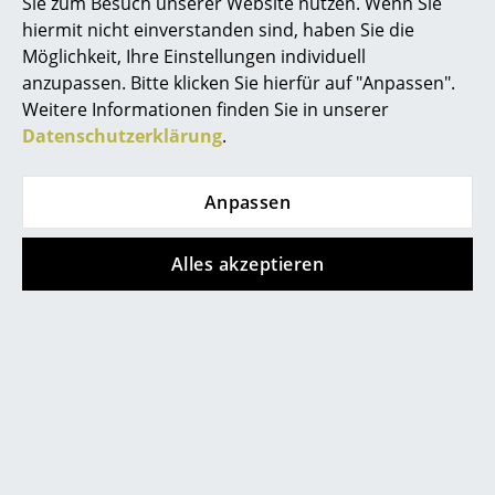
Sie zum Besuch unserer Website nutzen. Wenn Sie
Spiegel
hiermit nicht einverstanden sind, haben Sie die
Möglichkeit, Ihre Einstellungen individuell
Figuren & Miniaturen
anzupassen. Bitte klicken Sie hierfür auf "Anpassen".
Weitere Informationen finden Sie in unserer
Vasen
Artemide
Datenschutzerklärung
.
Talo LED
Tabletts
Wandleuchte, Weiß
Anpassen
Büroutensilien
390,00 €
351,00 €
Aufbewahrungsboxen
Alles akzeptieren
1 x sofort lieferbar,
Lieferzeit 1-2 Werktage
Decken
(Lieferland Deutschland)
Kissen
Teppiche
Vorhänge
Diese Artikel könnten Ihnen auch
... alle Accessoires
gefallen