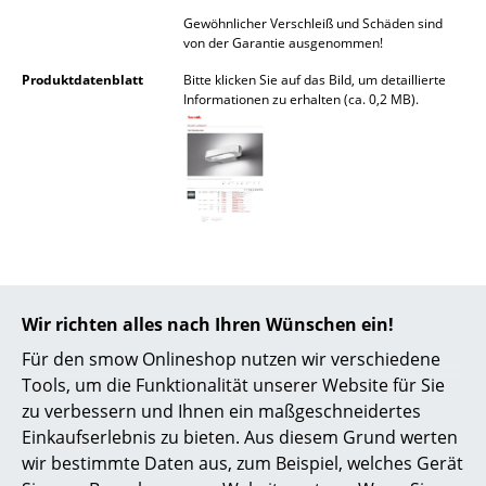
Akkuleuchten
Gewöhnlicher Verschleiß und Schäden sind
von der Garantie ausgenommen!
... alle Leuchten
Produktdatenblatt
Bitte klicken Sie auf das Bild, um detaillierte
Informationen zu erhalten (ca. 0,2 MB).
Betten
Doppelbetten
Einzelbetten
Stapelbetten
Kinderbetten
Wir richten alles nach Ihren Wünschen ein!
Nachttische & Bettzubehör
Angebot
Für den smow Onlineshop nutzen wir verschiedene
... alle Betten
Tools, um die Funktionalität unserer Website für Sie
zu verbessern und Ihnen ein maßgeschneidertes
Accessoires
Einkaufserlebnis zu bieten. Aus diesem Grund werten
wir bestimmte Daten aus, zum Beispiel, welches Gerät
Uhren