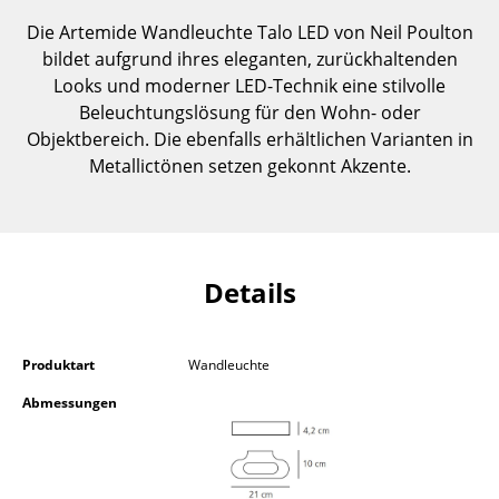
Einzelteile
Die Artemide Wandleuchte Talo LED von Neil Poulton
bildet aufgrund ihres eleganten, zurückhaltenden
... alle Tische
Looks und moderner LED-Technik eine stilvolle
Beleuchtungslösung für den Wohn- oder
Aufbewahren
Objektbereich. Die ebenfalls erhältlichen Varianten in
Regale & Schränke
Metallictönen setzen gekonnt Akzente.
Bücherregale
Wandregale
Details
Sideboards & Kommoden
TV Möbel
Produktart
Wandleuchte
Beistell- & Rollcontainer
Abmessungen
Barmöbel
Garderoben