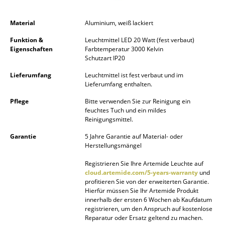
Kleinaufbewahrung
Material
Aluminium, weiß lackiert
Einzelteile
Funktion &
Leuchtmittel LED 20 Watt (fest verbaut)
... alle Aufbewahrungsmöbel
Eigenschaften
Farbtemperatur 3000 Kelvin
Schutzart IP20
Licht
Lieferumfang
Leuchtmittel ist fest verbaut und im
Lieferumfang enthalten.
Hängeleuchten & Deckenleuchten
Pflege
Bitte verwenden Sie zur Reinigung ein
feuchtes Tuch und ein mildes
Tischleuchten
Reinigungsmittel.
Schreibtischleuchten
Garantie
5 Jahre Garantie auf Material- oder
Herstellungsmängel
Stehleuchten & Leseleuchten
Registrieren Sie Ihre Artemide Leuchte auf
cloud.artemide.com/5-years-warranty
und
Bodenleuchten
profitieren Sie von der erweiterten Garantie.
Hierfür müssen Sie Ihr Artemide Produkt
Wandleuchten
innerhalb der ersten 6 Wochen ab Kaufdatum
registrieren, um den Anspruch auf kostenlose
Outdoor-Leuchten
Reparatur oder Ersatz geltend zu machen.