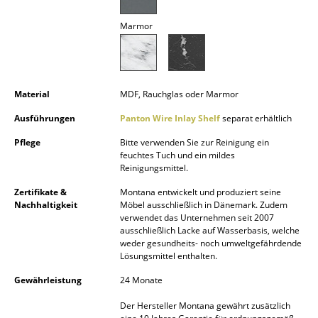
Akkuleuchten
Marmor
... alle Leuchten
Betten
Material
MDF, Rauchglas oder Marmor
Doppelbetten
Ausführungen
Panton Wire Inlay Shelf
separat erhältlich
Einzelbetten
Pflege
Bitte verwenden Sie zur Reinigung ein
feuchtes Tuch und ein mildes
Stapelbetten
Reinigungsmittel.
Kinderbetten
Zertifikate &
Montana entwickelt und produziert seine
Nachhaltigkeit
Möbel ausschließlich in Dänemark. Zudem
Nachttische & Bettzubehör
verwendet das Unternehmen seit 2007
ausschließlich Lacke auf Wasserbasis, welche
weder gesundheits- noch umweltgefährdende
... alle Betten
Lösungsmittel enthalten.
Accessoires
Gewährleistung
24 Monate
Der Hersteller Montana gewährt zusätzlich
Uhren