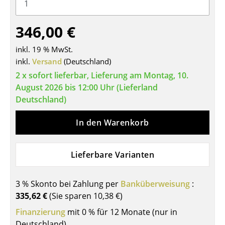
Tische
346,00 €
Esstische
inkl. 19 % MwSt.
Beistelltische
inkl.
Versand
(Deutschland)
Couchtische
2 x sofort lieferbar, Lieferung am Montag, 10.
August 2026 bis 12:00 Uhr (Lieferland
Schreibtische
Deutschland)
Sekretäre & PC-Tische
In den Warenkorb
Konferenztische
Stehtische & Stehpulte
Lieferbare Varianten
Kindertische
3 % Skonto bei Zahlung per
Banküberweisung
:
Gartentische
335,62 €
(Sie sparen
10,38 €
)
Finanzierung
mit 0 % für 12 Monate (nur in
Servierwagen
Deutschland)