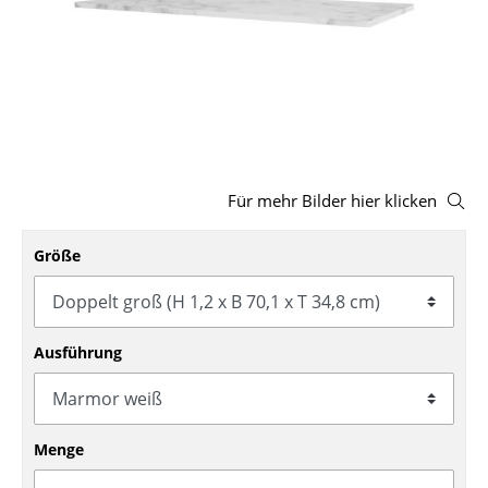
Hocker
Bänke & Liegen
Sitzsäcke
Gartenstühle
Für mehr Bilder hier klicken
Kinderstühle
Schaukelstühle
Größe
Bürodrehstühle
Konferenzstühle
Ausführung
Bürosessel
Einzelteile
Menge
... alle Sitzmöbel