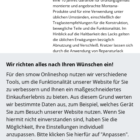
eine 10 Jahres Garantie für ordnungsgemäß
montierte und angebrachte Montana-
Spiegel
Produkte und für eine Verwendung unter
üblichen Umständen, einschließlich der
Figuren & Miniaturen
Traglastempfehlungen für die Konstruktion,
bewegliche Teile und die Funktionalität. Im
Vasen
Hinblick auf die Haltbarkeit des Lacks gelten
die üblichen Erwägungen bezüglich
Tabletts
Abnutzung und Verschleiß. Kratzer lassen sich
durch die Anwendung von Reparaturlack
ausbessern, den Sie in allen aktuellen Farben
Büroutensilien
bei Montana-Einzelhändlern erhalten können.
Wir richten alles nach Ihren Wünschen ein!
Aufbewahrungsboxen
Produktfamilie
Panton Wire
Für den smow Onlineshop nutzen wir verschiedene
Tools, um die Funktionalität unserer Website für Sie
Decken
Produktdatenblatt
Bitte klicken Sie auf das Bild, um detaillierte
zu verbessern und Ihnen ein maßgeschneidertes
Informationen zu erhalten (ca. 10,0 MB).
Kissen
Einkaufserlebnis zu bieten. Aus diesem Grund werten
wir bestimmte Daten aus, zum Beispiel, welches Gerät
Teppiche
Sie zum Besuch unserer Website nutzen. Wenn Sie
hiermit nicht einverstanden sind, haben Sie die
Vorhänge
Möglichkeit, Ihre Einstellungen individuell
... alle Accessoires
anzupassen. Bitte klicken Sie hierfür auf "Anpassen".