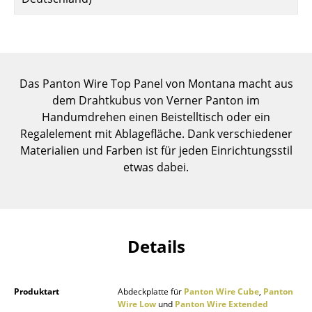
Einzelteile
... alle Tische
Aufbewahren
Das Panton Wire Top Panel von Montana macht aus
dem Drahtkubus von Verner Panton im
Regale & Schränke
Handumdrehen einen Beistelltisch oder ein
Bücherregale
Regalelement mit Ablagefläche. Dank verschiedener
Materialien und Farben ist für jeden Einrichtungsstil
Wandregale
etwas dabei.
Sideboards & Kommoden
TV Möbel
Beistell- & Rollcontainer
Details
Barmöbel
Produktart
Abdeckplatte für
Panton Wire Cube
,
Panton
Garderoben
Wire Low
und
Panton Wire Extended