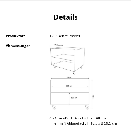
Kleinaufbewahrung
Details
Einzelteile
... alle Aufbewahrungsmöbel
Produktart
TV- / Beistellmöbel
Licht
Abmessungen
Hängeleuchten & Deckenleuchten
Tischleuchten
Schreibtischleuchten
Stehleuchten & Leseleuchten
Bodenleuchten
Wandleuchten
Außenmaße: H 45 x B 60 x T 40 cm
Innenmaß Ablagefach: H 18,5 x B 59,5 cm
Outdoor-Leuchten