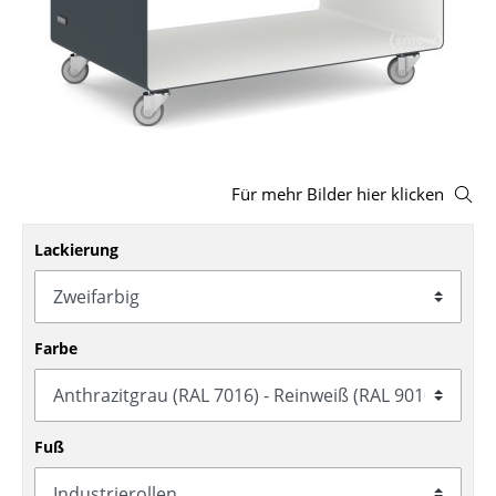
Hocker
Bänke & Liegen
Sitzsäcke
Gartenstühle
Für mehr Bilder hier klicken
Kinderstühle
Lackierung
Schaukelstühle
Bürodrehstühle
Konferenzstühle
Farbe
Bürosessel
Einzelteile
Fuß
... alle Sitzmöbel