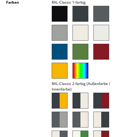
Farben
RAL-Classic 1-farbig
Akkuleuchten
... alle Leuchten
Betten
Doppelbetten
Einzelbetten
Stapelbetten
Kinderbetten
RAL-Classic 2-farbig (Außenfarbe /
Innenfarbe)
Nachttische & Bettzubehör
... alle Betten
Accessoires
Uhren