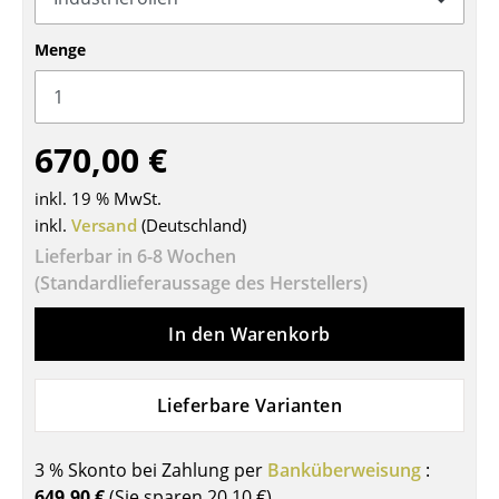
Tische
Menge
Esstische
Beistelltische
670,00 €
Couchtische
inkl. 19 % MwSt.
Schreibtische
inkl.
Versand
(Deutschland)
Sekretäre & PC-Tische
Lieferbar in 6-8 Wochen
(Standardlieferaussage des Herstellers)
Konferenztische
In den Warenkorb
Stehtische & Stehpulte
Kindertische
Lieferbare Varianten
Gartentische
3 % Skonto bei Zahlung per
Banküberweisung
:
Servierwagen
649,90 €
(Sie sparen
20,10 €
)