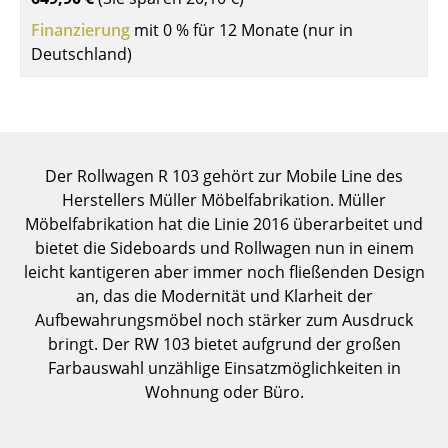
Einzelteile
Finanzierung
mit 0 % für 12 Monate (nur in
Deutschland)
... alle Tische
Aufbewahren
Regale & Schränke
Der Rollwagen R 103 gehört zur Mobile Line des
Bücherregale
Herstellers Müller Möbelfabrikation. Müller
Möbelfabrikation hat die Linie 2016 überarbeitet und
Wandregale
bietet die Sideboards und Rollwagen nun in einem
Sideboards & Kommoden
leicht kantigeren aber immer noch fließenden Design
an, das die Modernität und Klarheit der
TV Möbel
Aufbewahrungsmöbel noch stärker zum Ausdruck
bringt. Der RW 103 bietet aufgrund der großen
Beistell- & Rollcontainer
Farbauswahl unzählige Einsatzmöglichkeiten in
Barmöbel
Wohnung oder Büro.
Garderoben