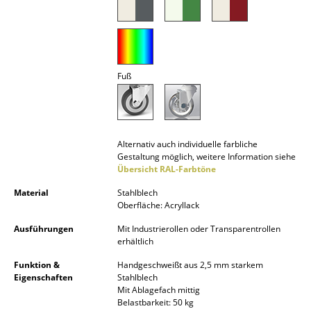
Spiegel
Figuren & Miniaturen
Vasen
Fuß
Tabletts
Büroutensilien
Alternativ auch individuelle farbliche
Aufbewahrungsboxen
Gestaltung möglich, weitere Information siehe
Übersicht RAL-Farbtöne
Decken
Material
Stahlblech
Oberfläche: Acryllack
Kissen
Ausführungen
Mit Industrierollen oder Transparentrollen
Teppiche
erhältlich
Funktion &
Handgeschweißt aus 2,5 mm starkem
Vorhänge
Eigenschaften
Stahlblech
Mit Ablagefach mittig
... alle Accessoires
Belastbarkeit: 50 kg