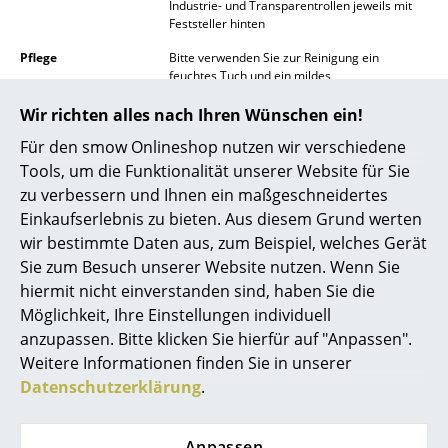
Industrie- und Transparentrollen jeweils mit
Feststeller hinten
Räume
Pflege
Bitte verwenden Sie zur Reinigung ein
Zuhause
feuchtes Tuch und ein mildes
Reinigungsmittel.
Wohnzimmer
Wir richten alles nach Ihren Wünschen ein!
Zertifikate &
Die Herstellung erfolgt komplett im Werk in
Für den smow Onlineshop nutzen wir verschiedene
Nachhaltigkeit
Augsburg.
Esszimmer
Tools, um die Funktionalität unserer Website für Sie
Gewährleistung
24 Monate
Schlafzimmer
zu verbessern und Ihnen ein maßgeschneidertes
Produktdatenblatt
Bitte klicken Sie auf das Bild, um detaillierte
Einkaufserlebnis zu bieten. Aus diesem Grund werten
Kinderzimmer
Informationen zu erhalten (ca. 0,2 MB).
wir bestimmte Daten aus, zum Beispiel, welches Gerät
Sie zum Besuch unserer Website nutzen. Wenn Sie
Arbeitszimmer
hiermit nicht einverstanden sind, haben Sie die
Diele
Möglichkeit, Ihre Einstellungen individuell
anzupassen. Bitte klicken Sie hierfür auf "Anpassen".
Badezimmer
Weitere Informationen finden Sie in unserer
Datenschutzerklärung
.
Stauraum
Balkon & Garten
Anpassen