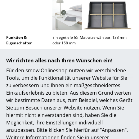
Spiegel
Figuren & Miniaturen
Vasen
Funktion &
Einlegetiefe für Matratze wählbar: 133 mm
Eigenschaften
oder 158 mm
Tabletts
Lieferumfang
1 Bettgestell mit Kopfteil
Büroutensilien
Das Bett wird unmontiert geliefert
Wir richten alles nach Ihren Wünschen ein!
Für den smow Onlineshop nutzen wir verschiedene
Aufbewahrungsboxen
Pflege
Die Oberfläche kann mithilfe eines weichen
Tuches feucht abgewischt werden.
Tools, um die Funktionalität unserer Website für Sie
Bei Bedarf lauwarmes Wasser mit einer
Decken
zu verbessern und Ihnen ein maßgeschneidertes
geringen Menge Geschirrspülmittel
Einkaufserlebnis zu bieten. Aus diesem Grund werten
verwenden.
Kissen
wir bestimmte Daten aus, zum Beispiel, welches Gerät
Zertifikate &
Müller Small Living denkt bewusst nachhaltig:
Sie zum Besuch unserer Website nutzen. Wenn Sie
Teppiche
Nachhaltigkeit
Der Hersteller betreibt eine regionale und
umweltschonende Fertigung aus langlebigen
hiermit nicht einverstanden sind, haben Sie die
Vorhänge
Materialien von ausschließlich FSC-
Möglichkeit, Ihre Einstellungen individuell
zertifizierten Lieferanten. Der Anspruch des
anzupassen. Bitte klicken Sie hierfür auf "Anpassen".
Herstellers ist es, Möbel von Dauer mit
... alle Accessoires
zeitlosem Design zu fertigen sowie eine
Weitere Informationen finden Sie in unserer