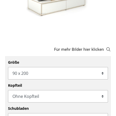
Hocker
Bänke & Liegen
Sitzsäcke
Gartenstühle
Kinderstühle
Für mehr Bilder hier klicken
Schaukelstühle
Größe
Bürodrehstühle
Konferenzstühle
Kopfteil
Bürosessel
Einzelteile
Schubladen
... alle Sitzmöbel