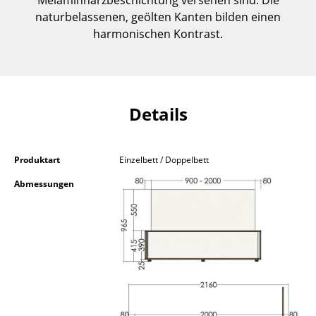
Melaminharzbeschichtung versehen sind. Die
Kleinaufbewahrung
naturbelassenen, geölten Kanten bilden einen
harmonischen Kontrast.
Einzelteile
... alle Aufbewahrungsmöbel
Licht
Details
Hängeleuchten & Deckenleuchten
Tischleuchten
Produktart
Einzelbett / Doppelbett
Abmessungen
Schreibtischleuchten
Stehleuchten & Leseleuchten
Bodenleuchten
Wandleuchten
Outdoor-Leuchten