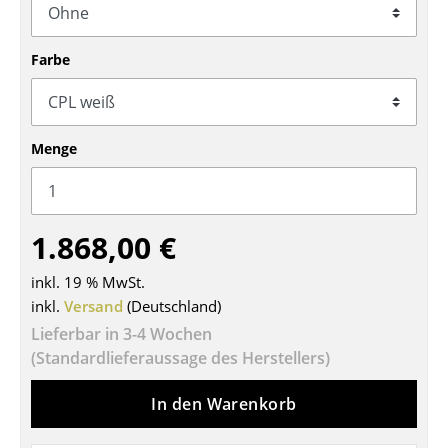
Tische
Farbe
Esstische
Beistelltische
Couchtische
Menge
Schreibtische
Sekretäre & PC-Tische
1.868,00 €
Konferenztische
inkl. 19 % MwSt.
inkl.
Stehtische & Stehpulte
Versand
(Deutschland)
Lieferbar in 3-4 Wochen
Kindertische
(Standardlieferaussage des Herstellers)
Gartentische
In den Warenkorb
Servierwagen