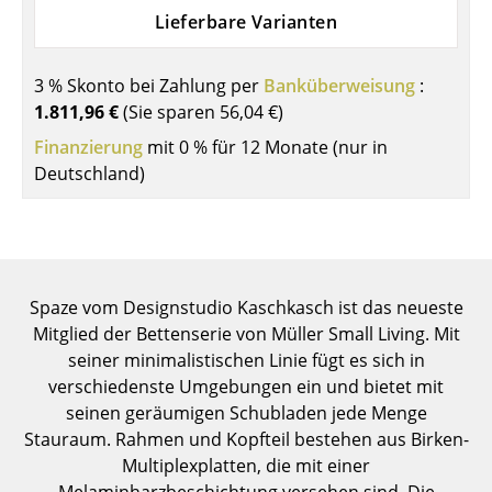
Einzelteile
Lieferbare Varianten
... alle Tische
3 % Skonto bei Zahlung per
Banküberweisung
:
1.811,96 €
(Sie sparen
56,04 €
)
Aufbewahren
Finanzierung
mit 0 % für 12 Monate (nur in
Regale & Schränke
Deutschland)
Bücherregale
Wandregale
Sideboards & Kommoden
Spaze vom Designstudio Kaschkasch ist das neueste
Mitglied der Bettenserie von Müller Small Living. Mit
TV Möbel
seiner minimalistischen Linie fügt es sich in
Beistell- & Rollcontainer
verschiedenste Umgebungen ein und bietet mit
seinen geräumigen Schubladen jede Menge
Barmöbel
Stauraum. Rahmen und Kopfteil bestehen aus Birken-
Multiplexplatten, die mit einer
Garderoben