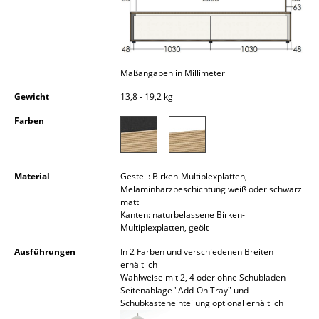
Akkuleuchten
... alle Leuchten
Maßangaben in Millimeter
Betten
Gewicht
13,8 - 19,2 kg
Doppelbetten
Farben
Einzelbetten
Stapelbetten
Material
Gestell: Birken-Multiplexplatten,
Kinderbetten
Melaminharzbeschichtung weiß oder schwarz
matt
Kanten: naturbelassene Birken-
Nachttische & Bettzubehör
Multiplexplatten, geölt
... alle Betten
Ausführungen
In 2 Farben und verschiedenen Breiten
erhältlich
Wahlweise mit 2, 4 oder ohne Schubladen
Accessoires
Seitenablage "Add-On Tray" und
Schubkasteneinteilung optional erhältlich
Uhren