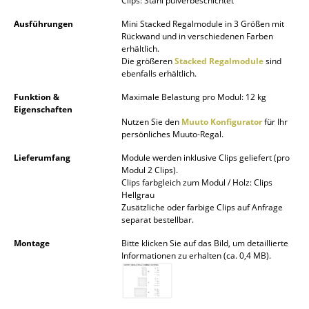
Clips: Stahl pulverbeschichtet
Akkuleuchten
Ausführungen
Mini Stacked Regalmodule in 3 Größen mit
Rückwand und in verschiedenen Farben
... alle Leuchten
erhältlich.
Die größeren
Stacked Regalmodule
sind
Betten
ebenfalls erhältlich.
Funktion &
Maximale Belastung pro Modul: 12 kg
Doppelbetten
Eigenschaften
Nutzen Sie den
Muuto Konfigurator
für Ihr
Einzelbetten
persönliches Muuto-Regal.
Stapelbetten
Lieferumfang
Module werden inklusive Clips geliefert (pro
Modul 2 Clips).
Kinderbetten
Clips farbgleich zum Modul / Holz: Clips
Hellgrau
Zusätzliche oder farbige Clips auf Anfrage
Nachttische & Bettzubehör
separat bestellbar.
... alle Betten
Montage
Bitte klicken Sie auf das Bild, um detaillierte
Informationen zu erhalten (ca. 0,4 MB).
Accessoires
Uhren