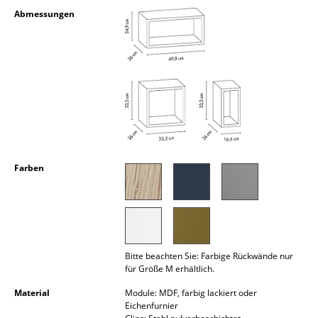
Kleinaufbewahrung
Abmessungen
Einzelteile
... alle Aufbewahrungsmöbel
Licht
Hängeleuchten & Deckenleuchten
Tischleuchten
Farben
Schreibtischleuchten
Stehleuchten & Leseleuchten
Bodenleuchten
Bitte beachten Sie: Farbige Rückwände nur
für Größe M erhältlich.
Wandleuchten
Material
Module: MDF, farbig lackiert oder
Outdoor-Leuchten
Eichenfurnier