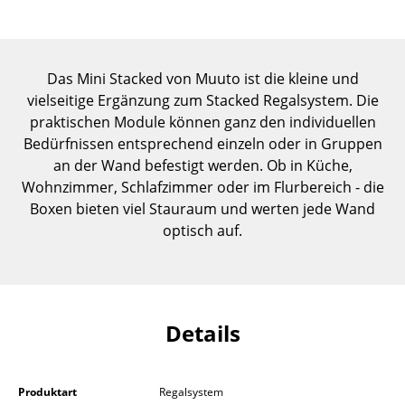
Einzelteile
... alle Tische
Das Mini Stacked von Muuto ist die kleine und
Aufbewahren
vielseitige Ergänzung zum Stacked Regalsystem. Die
praktischen Module können ganz den individuellen
Regale & Schränke
Bedürfnissen entsprechend einzeln oder in Gruppen
an der Wand befestigt werden. Ob in Küche,
Bücherregale
Wohnzimmer, Schlafzimmer oder im Flurbereich - die
Wandregale
Boxen bieten viel Stauraum und werten jede Wand
optisch auf.
Sideboards & Kommoden
TV Möbel
Beistell- & Rollcontainer
Details
Barmöbel
Garderoben
Produktart
Regalsystem