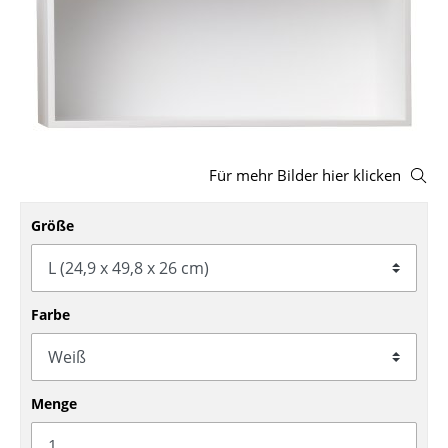
Hocker
Bänke & Liegen
Sitzsäcke
Gartenstühle
Für mehr Bilder hier klicken
Kinderstühle
Größe
Schaukelstühle
Bürodrehstühle
Konferenzstühle
Farbe
Bürosessel
Einzelteile
Menge
... alle Sitzmöbel