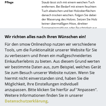
Pflege
Staub lässt sich mit einem weichen Tuch
Spiegel
entfernen. Bei Bedarf mit einem feuchten
Tuch abwischen und bei Holzoberflächen
danach trocken wischen. Folgen Sie dabei
Figuren & Miniaturen
der Maserung des Holzes. Setzen Sie Holz
keiner übermäßigen Hitze, direkter
Vasen
Sonneneinstrahlung oder Feuchtigkeit aus.
Tabletts
Zertifikate
DTI EN 14749:2005
Wir richten alles nach Ihren Wünschen ein!
Büroutensilien
Für den smow Onlineshop nutzen wir verschiedene
Nachhaltigkeit
Nachhaltigkeit ist wichtiger Bestandteil des
"New Nordic" Designansatzes von Muuto,
Tools, um die Funktionalität unserer Website für Sie
bei dem Wert auf innovative Materialien und
Aufbewahrungsboxen
zu verbessern und Ihnen ein maßgeschneidertes
Produktionsmethoden gelegt wird. Muuto
Einkaufserlebnis zu bieten. Aus diesem Grund werten
verwendet nur nordische Hölzer aus
Decken
nachhaltig bewirtschafteten Wäldern.
wir bestimmte Daten aus, zum Beispiel, welches Gerät
Kissen
Sie zum Besuch unserer Website nutzen. Wenn Sie
Gewährleistung/Garantie
24 Monate
Der Hersteller Muuto gewährt zusätzlich
hiermit nicht einverstanden sind, haben Sie die
Teppiche
eine Garantie von 36 Monaten
Möglichkeit, Ihre Einstellungen individuell
anzupassen. Bitte klicken Sie hierfür auf "Anpassen".
Produktfamilie
Stacked Regalsystem
Vorhänge
Weitere Informationen finden Sie in unserer
... alle Accessoires
Datenschutzerklärung
.