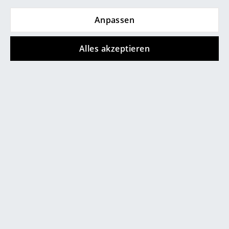
Räume
Anpassen
Produktdatenblatt
Bitte klicken Sie auf das Bild, um detaillierte
Zuhause
Informationen zu erhalten (ca. 0,7 MB).
Alles akzeptieren
Wohnzimmer
Esszimmer
Schlafzimmer
Kinderzimmer
Arbeitszimmer
Diele
Badezimmer
Beliebte Varianten
Stauraum
Balkon & Garten