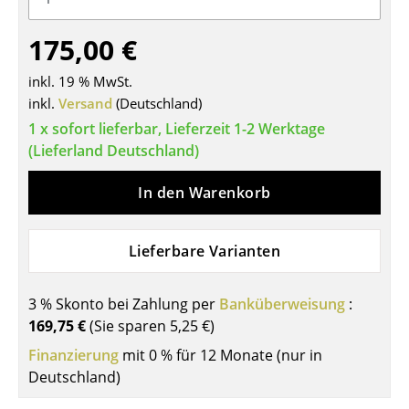
Tische
175,00 €
Esstische
inkl. 19 % MwSt.
Beistelltische
inkl.
Versand
(Deutschland)
1 x sofort lieferbar, Lieferzeit 1-2 Werktage
Couchtische
(Lieferland Deutschland)
Schreibtische
In den Warenkorb
Sekretäre & PC-Tische
Konferenztische
Lieferbare Varianten
Stehtische & Stehpulte
3 % Skonto bei Zahlung per
Banküberweisung
:
Kindertische
169,75 €
(Sie sparen
5,25 €
)
Gartentische
Finanzierung
mit 0 % für 12 Monate (nur in
Deutschland)
Servierwagen