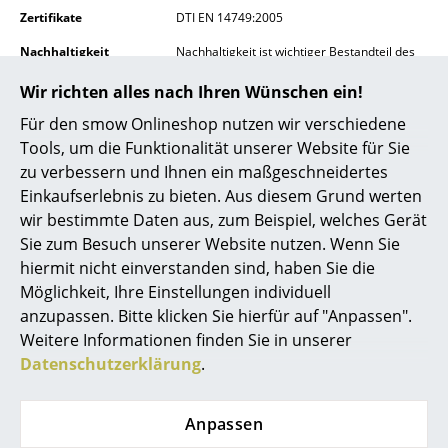
Zertifikate
DTI EN 14749:2005
Räume
Nachhaltigkeit
Nachhaltigkeit ist wichtiger Bestandteil des
"New Nordic" Designansatzes von Muuto,
Zuhause
bei dem Wert auf innovative Materialien und
Wir richten alles nach Ihren Wünschen ein!
Produktionsmethoden gelegt wird. Muuto
Wohnzimmer
Für den smow Onlineshop nutzen wir verschiedene
verwendet nur nordische Hölzer aus
nachhaltig bewirtschafteten Wäldern.
Tools, um die Funktionalität unserer Website für Sie
Esszimmer
zu verbessern und Ihnen ein maßgeschneidertes
Gewährleistung/Garantie
24 Monate
Schlafzimmer
Einkaufserlebnis zu bieten. Aus diesem Grund werten
Der Hersteller Muuto gewährt zusätzlich
eine Garantie von 36 Monaten
wir bestimmte Daten aus, zum Beispiel, welches Gerät
Kinderzimmer
Sie zum Besuch unserer Website nutzen. Wenn Sie
Produktfamilie
Stacked Regalsystem
hiermit nicht einverstanden sind, haben Sie die
Arbeitszimmer
Möglichkeit, Ihre Einstellungen individuell
Diele
anzupassen. Bitte klicken Sie hierfür auf "Anpassen".
Weitere Informationen finden Sie in unserer
Badezimmer
Datenschutzerklärung
.
Produktdatenblatt
Bitte klicken Sie auf das Bild, um detaillierte
Informationen zu erhalten (ca. 0,8 MB).
Stauraum
Anpassen
Balkon & Garten