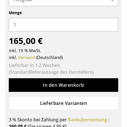
Tische
Menge
Esstische
Beistelltische
165,00 €
Couchtische
inkl. 19 % MwSt.
Schreibtische
inkl.
Versand
(Deutschland)
Sekretäre & PC-Tische
Lieferbar in 1-2 Wochen
(Standardlieferaussage des Herstellers)
Konferenztische
In den Warenkorb
Stehtische & Stehpulte
Kindertische
Lieferbare Varianten
Gartentische
3 % Skonto bei Zahlung per
Banküberweisung
:
Servierwagen
160,05 €
(Sie sparen
4,95 €
)