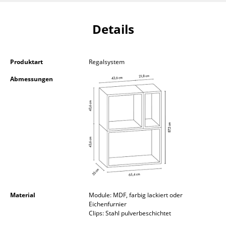
Kleinaufbewahrung
Details
Einzelteile
... alle Aufbewahrungsmöbel
Produktart
Regalsystem
Licht
Abmessungen
Hängeleuchten & Deckenleuchten
Tischleuchten
Schreibtischleuchten
Stehleuchten & Leseleuchten
Bodenleuchten
Wandleuchten
Material
Module: MDF, farbig lackiert oder
Eichenfurnier
Clips: Stahl pulverbeschichtet
Outdoor-Leuchten