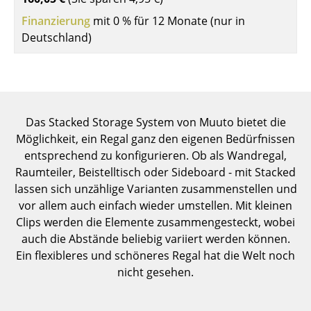
Einzelteile
Finanzierung
mit 0 % für 12 Monate (nur in
Deutschland)
... alle Tische
Aufbewahren
Regale & Schränke
Das Stacked Storage System von Muuto bietet die
Bücherregale
Möglichkeit, ein Regal ganz den eigenen Bedürfnissen
entsprechend zu konfigurieren. Ob als Wandregal,
Wandregale
Raumteiler, Beistelltisch oder Sideboard - mit Stacked
Sideboards & Kommoden
lassen sich unzählige Varianten zusammenstellen und
vor allem auch einfach wieder umstellen. Mit kleinen
TV Möbel
Clips werden die Elemente zusammengesteckt, wobei
auch die Abstände beliebig variiert werden können.
Beistell- & Rollcontainer
Ein flexibleres und schöneres Regal hat die Welt noch
Barmöbel
nicht gesehen.
Garderoben