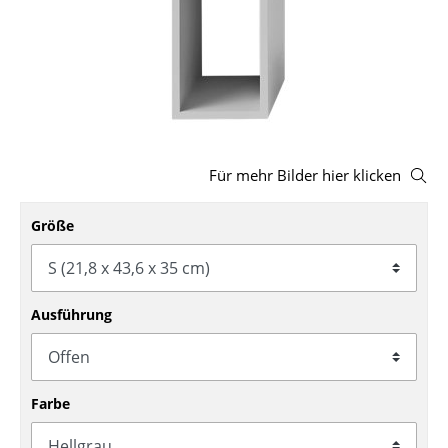
Hocker
Bänke & Liegen
Sitzsäcke
Gartenstühle
Für mehr Bilder hier klicken
Kinderstühle
Größe
Schaukelstühle
Bürodrehstühle
Konferenzstühle
Ausführung
Bürosessel
Einzelteile
Farbe
... alle Sitzmöbel