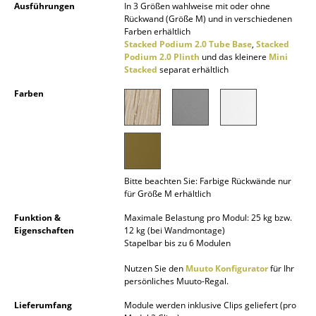
Ausführungen
In 3 Größen wahlweise mit oder ohne
Akkuleuchten
Rückwand (Größe M) und in verschiedenen
Farben erhältlich
... alle Leuchten
Stacked Podium 2.0 Tube Base
,
Stacked
Podium 2.0 Plinth
und das kleinere
Mini
Stacked
separat erhältlich
Betten
Farben
Doppelbetten
Einzelbetten
Stapelbetten
Bitte beachten Sie: Farbige Rückwände nur
Kinderbetten
für Größe M erhältlich
Nachttische & Bettzubehör
Funktion &
Maximale Belastung pro Modul: 25 kg bzw.
Eigenschaften
12 kg (bei Wandmontage)
... alle Betten
Stapelbar bis zu 6 Modulen
Nutzen Sie den
Muuto Konfigurator
für Ihr
Accessoires
persönliches Muuto-Regal.
Uhren
Lieferumfang
Module werden inklusive Clips geliefert (pro