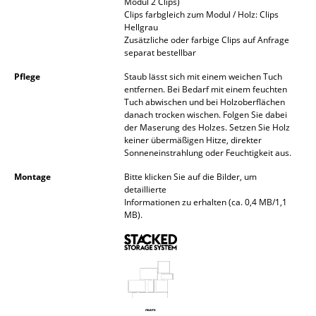
Modul 2 Clips)
Clips farbgleich zum Modul / Holz: Clips
Spiegel
Hellgrau
Zusätzliche oder farbige Clips auf Anfrage
Figuren & Miniaturen
separat bestellbar
Vasen
Pflege
Staub lässt sich mit einem weichen Tuch
entfernen. Bei Bedarf mit einem feuchten
Tabletts
Tuch abwischen und bei Holzoberflächen
danach trocken wischen. Folgen Sie dabei
der Maserung des Holzes. Setzen Sie Holz
Büroutensilien
keiner übermäßigen Hitze, direkter
Sonneneinstrahlung oder Feuchtigkeit aus.
Aufbewahrungsboxen
Montage
Bitte klicken Sie auf die Bilder, um
Decken
detaillierte
Informationen zu erhalten (ca. 0,4 MB/1,1
Kissen
MB).
Teppiche
Vorhänge
... alle Accessoires