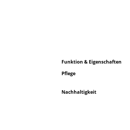
S
K
B
Funktion & Eigenschaften
V
F
Pflege
R
Un
Nachhaltigkeit
A
D