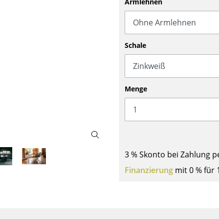
Armlehnen
Barmöbel
Outdoor-Leuchten
Garderoben
Akkuleuchten
Kleinaufbewahrung
... alle Leuchten
Schale
Einzelteile
... alle Aufbewahrungsmöbel
USM Haller Konfigurator
Menge
3 % Skonto bei Zahlung p
Zuhause
Finanzierung
mit 0 % für 
Wohnzimmer
Esszimmer
Schlafzimmer