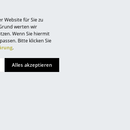
t zur Herstellung der Kartell-
Berlin
ung achtet der Hersteller
Chemnitz
tbelastung sowie auf eine
r Website für Sie zu
Düsseldorf
 Grund werten wir
Essen
tzen. Wenn Sie hiermit
Frankfurt
passen. Bitte klicken Sie
Freiburg
ärung
.
Hamburg
Hannover
Alles akzeptieren
Kempten
Köln
Konstanz
Leipzig
Mainz
München
Nürnberg
Schwarzwald