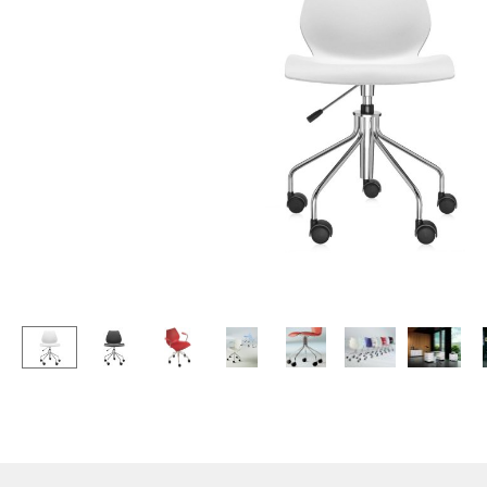
Stehpulte
Hocker
Kindertische
Bänke & Liegen
Gartentische
Sitzsäcke
Servierwagen
Gartenstühle
Einzelteile
Kinderstühle
... alle Tische
Schaukelstühle
Bürodrehstühle
Konferenzstühle
Bürosessel
Einzelteile
... alle Sitzmöbel