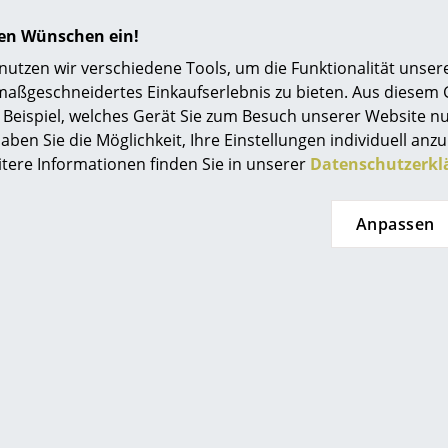
Die Verwendung nachhaltiger Materialien gehör
Einrichtungsberatung
hren Wünschen ein!
Produkte bereits zum Standard. Bei der Fertig
Referenzen
gleichermaßen auf die Reduzierung der Umwel
tzen wir verschiedene Tools, um die Funktionalität unsere
langlebige Qualität und Ästhetik.
maßgeschneidertes Einkaufserlebnis zu bieten. Aus diesem
smow Kompass
Beispiel, welches Gerät Sie zum Besuch unserer Website nu
24 Monate
aben Sie die Möglichkeit, Ihre Einstellungen individuell anzu
itere Informationen finden Sie in unserer
Datenschutzerkl
Bitte klicken Sie auf das Bild, um detaillierte
Informationen zu erhalten (ca. 0,1 MB).
Anpassen