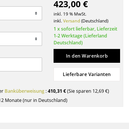
423,00 €
Decken
Kissen
inkl. 19 % MwSt.
Teppiche
inkl.
Versand
(Deutschland)
Vorhänge
1 x sofort lieferbar, Lieferzeit
1-2 Werktage (Lieferland
... alle Accessoires
Deutschland)
In den Warenkorb
Lieferbare Varianten
er
Banküberweisung
:
410,31 €
(Sie sparen
12,69 €
)
Büro
12 Monate (nur in Deutschland)
Arbeitsplatz
Management Büro
Konferenzraum