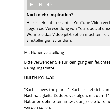
Farbwelten
Das Original
Noch mehr Inspiration?
Geschenkideen
Hier ist ein interessantes YouTube-Video verli
gegen die Verwendung von YouTube auf unse
ervice
Wenn Sie das Video jetzt sehen möchten, klic
ontakt
Einstellungen zu ändern.
ezahlung
Mit Höhenverstellung
ersand
AQ
Bitte verwenden Sie zur Reinigung ein feuchte
ückgabe & Umtausch
Reinigungsmittel.
sere Vorteile auf einen Blick
UNI EN ISO 14001
GB
atenschutz
"Kartell loves the planet": Kartell setzt sich zu
Nachhaltigkeits-Code zu verfolgen, mit dem 11
Nationen definierten Entwicklungsziele für ein
Projektplanung
werden sollen.