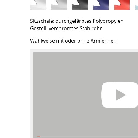
Richard Lampert
Ludwig Mies van der Rohe
Thonet
Marcel Breuer
USM Haller
Philippe Starck
Sitzschale: durchgefärbtes Polypropylen
Gestell: verchromtes Stahlrohr
Vitra
Verner Panton
... alle Hersteller A-Z
... alle Designer A-Z
Wahlweise mit oder ohne Armlehnen
Neu bei smow
Inspiration
Special Editions
Designklassiker
Frauen im Design
Bauhaus Design
Midcentury Design
Skandinavisches De
Italienisches Design
Nachhaltiges Desig
Natürliche Material