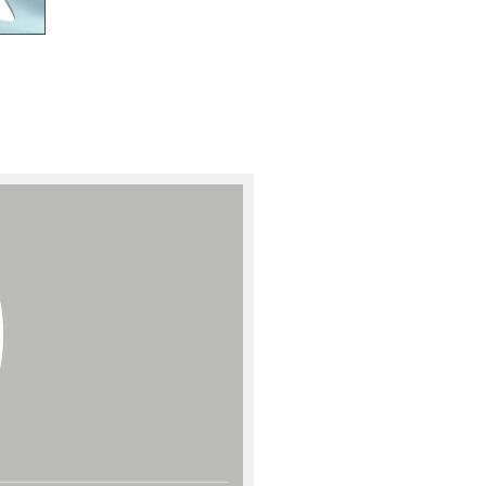
sign
n
ien