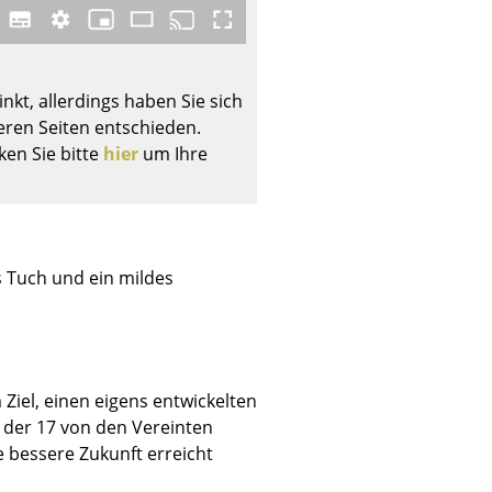
nkt, allerdings haben Sie sich
ren Seiten entschieden.
Unternehmen
ken Sie bitte
hier
um Ihre
Über uns
smow vor Ort
Katalog
Jobs bei smow
s Tuch und ein mildes
Arbeiten bei smow
Newsletter
Journal
Presse
m Ziel, einen eigens entwickelten
Impressum
 der 17 von den Vereinten
e bessere Zukunft erreicht
Stores