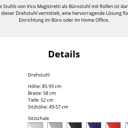
Kinderzimmer
 Stuhls von Vico Magistretti als Bürostuhl mit Rollen ist 
Arbeitszimmer
ie dieser Drehstuhl vermittelt, eine hervorragende Lösung f
Diele
Einrichtung im Büro oder im Home Office.
Badezimmer
Stauraum
Balkon & Garten
Details
Hersteller
Designer
Artemide
Alvar Aalto
Drehstuhl
Cassina
Arne Jacobsen
Fritz Hansen
Charles & Ray Eames
Höhe: 85-93 cm
HAY
Eero Saarinen
Breite: 58 cm
Knoll International
Egon Eiermann
Tiefe: 52 cm
Sitzhöhe: 49-57 cm
Louis Poulsen
Eileen Gray
Muuto
Jean Prouvé
Sitzschale
Nils Holger Moormann
Le Corbusier