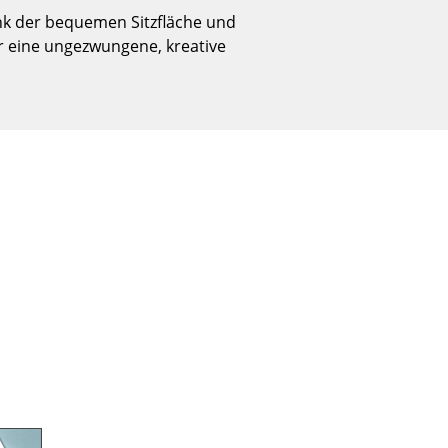
Empfang
dank der bequemen Sitzfläche und
Cafeteria
ür eine ungezwungene, kreative
Branchenlösungen
Sicheres Arbeiten
Das Original