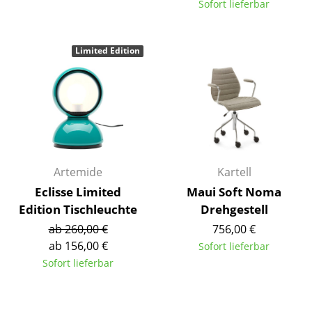
Sofort lieferbar
Tische
Esstische
Limited Edition
Beistelltische
Couchtische
Schreibtische
Sekretäre & PC-Tische
Artemide
Kartell
Konferenztische
Eclisse Limited
Maui Soft Noma
Edition Tischleuchte
Drehgestell
Stehtische & Stehpulte
ab 260,00 €
756,00 €
Kindertische
ab 156,00 €
Sofort lieferbar
Sofort lieferbar
Gartentische
Servierwagen