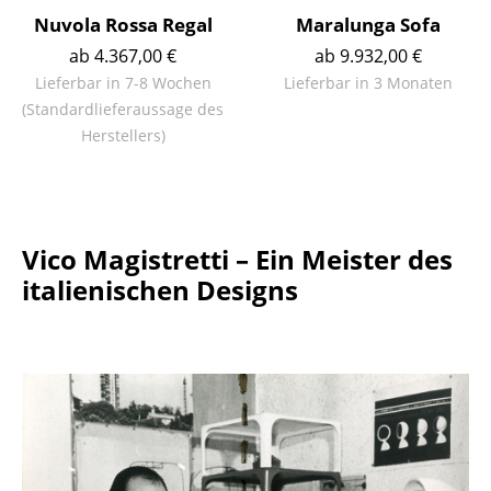
Akkuleuchten
Nuvola Rossa Regal
Maralunga Sofa
ab 4.367,00 €
ab 9.932,00 €
... alle Leuchten
Lieferbar in 7-8 Wochen
Lieferbar in 3 Monaten
(Standardlieferaussage des
Betten
Herstellers)
Doppelbetten
Einzelbetten
Stapelbetten
Vico Magistretti – Ein Meister des
italienischen Designs
Kinderbetten
Nachttische & Bettzubehör
... alle Betten
Accessoires
Uhren