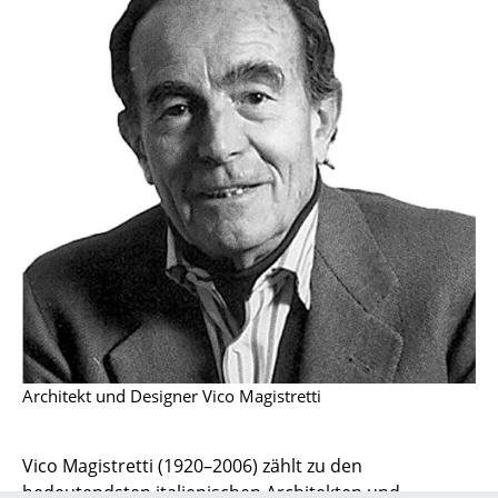
Räume
Zuhause
Wohnzimmer
Esszimmer
Schlafzimmer
Kinderzimmer
Arbeitszimmer
Diele
Badezimmer
Architekt und Designer Vico Magistretti
Stauraum
Vico Magistretti (1920–2006) zählt zu den
Balkon & Garten
bedeutendsten italienischen Architekten und