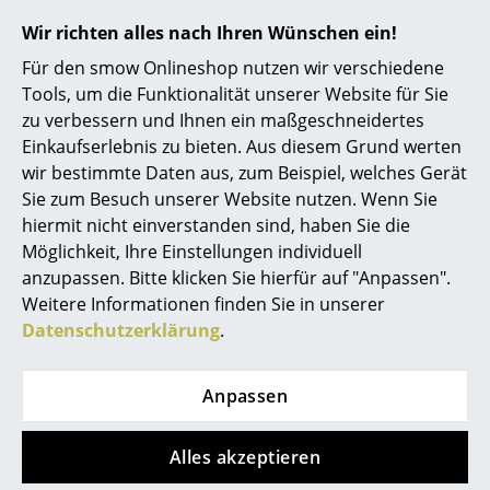
Industriedesignern des 20. Jahrhunderts. Sein Einfluss
Wir richten alles nach Ihren Wünschen ein!
Büro
auf das italienische und internationale Design ist bis
Für den smow Onlineshop nutzen wir verschiedene
heute spürbar. Magistrettis Arbeiten sind
Arbeitsplatz
Tools, um die Funktionalität unserer Website für Sie
international anerkannt und Teil der ständigen
zu verbessern und Ihnen ein maßgeschneidertes
Management Büro
Sammlungen renommierter Museen wie des MoMA in
Einkaufserlebnis zu bieten. Aus diesem Grund werten
New York.
Konferenzraum
wir bestimmte Daten aus, zum Beispiel, welches Gerät
Magistretti lebte und arbeitete vorrangig in Mailand.
Sie zum Besuch unserer Website nutzen. Wenn Sie
Empfang
1945 schloss er sein Architekturstudium am
hiermit nicht einverstanden sind, haben Sie die
Mailänder Polytechnikum ab, nachdem er während
Möglichkeit, Ihre Einstellungen individuell
Cafeteria
des Zweiten Weltkriegs Kurse am Champ Universitaire
anzupassen. Bitte klicken Sie hierfür auf "Anpassen".
Branchenlösungen
Italien de Lausanne (Schweizer Hochschule für
Weitere Informationen finden Sie in unserer
italienische Studierende) besucht hatte, um den
Datenschutzerklärung
.
Sicheres Arbeiten
Kriegswirren zu entgehen. Unmittelbar danach trat er
in das Architekturbüro seines Vaters ein. Erste große
Anpassen
Hersteller & Designer
Anerkennung erhielt Magistretti 1948, als er bei der 8.
Triennale in Mailand den Gran Premio gewann.
Hersteller
Alles akzeptieren
In den späten 1950er und frühen 1960er Jahren