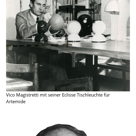
Spiegel
Figuren & Miniaturen
Vasen
Tabletts
Büroutensilien
Aufbewahrungsboxen
Decken
Kissen
Vico Magistretti mit seiner Eclisse Tischleuchte für
Artemide
Teppiche
Vorhänge
... alle Accessoires