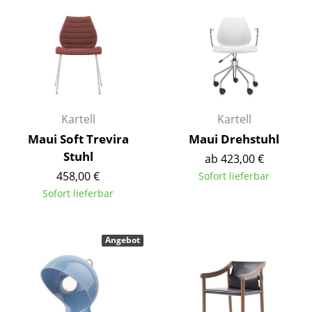
Einzelteile
... alle Tische
Aufbewahren
Regale & Schränke
Kartell
Kartell
Bücherregale
Maui Soft Trevira
Maui Drehstuhl
Stuhl
Wandregale
ab 423,00 €
458,00 €
Sofort lieferbar
Sideboards & Kommoden
Sofort lieferbar
TV Möbel
Beistell- & Rollcontainer
Angebot
Barmöbel
Garderoben