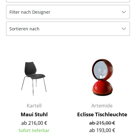
Hocker
Filter nach Designer
Bänke & Liegen
Sortieren nach
Sitzsäcke
Gartenstühle
Kinderstühle
Schaukelstühle
Bürodrehstühle
Konferenzstühle
Bürosessel
Kartell
Artemide
Maui Stuhl
Eclisse Tischleuchte
Einzelteile
ab 216,00 €
ab 215,00 €
... alle Sitzmöbel
ab 193,00 €
Sofort lieferbar