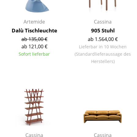
Kleinaufbewahrung
Einzelteile
Artemide
Cassina
Dalù Tischleuchte
905 Stuhl
... alle Aufbewahrungsmöbel
ab 135,00 €
ab 1.564,00 €
Licht
ab 121,00 €
Lieferbar in 10 Wochen
Sofort lieferbar
(Standardlieferaussage des
Hängeleuchten & Deckenleuchten
Herstellers)
Tischleuchten
Schreibtischleuchten
Stehleuchten & Leseleuchten
Bodenleuchten
Wandleuchten
Outdoor-Leuchten
Cassina
Cassina