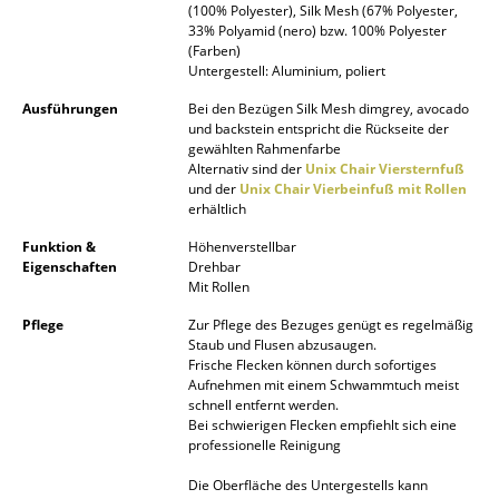
(100% Polyester), Silk Mesh (67% Polyester,
Spiegel
33% Polyamid (nero) bzw. 100% Polyester
(Farben)
Untergestell: Aluminium, poliert
Figuren & Miniaturen
Ausführungen
Bei den Bezügen Silk Mesh dimgrey, avocado
Vasen
und backstein entspricht die Rückseite der
gewählten Rahmenfarbe
Tabletts
Alternativ sind der
Unix Chair Viersternfuß
und der
Unix Chair Vierbeinfuß mit Rollen
Büroutensilien
erhältlich
Funktion &
Höhenverstellbar
Aufbewahrungsboxen
Eigenschaften
Drehbar
Mit Rollen
Decken
Pflege
Zur Pflege des Bezuges genügt es regelmäßig
Kissen
Staub und Flusen abzusaugen.
Frische Flecken können durch sofortiges
Teppiche
Aufnehmen mit einem Schwammtuch meist
schnell entfernt werden.
Bei schwierigen Flecken empfiehlt sich eine
Vorhänge
professionelle Reinigung
... alle Accessoires
Die Oberfläche des Untergestells kann