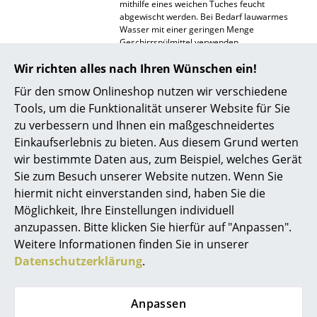
mithilfe eines weichen Tuches feucht
abgewischt werden. Bei Bedarf lauwarmes
Räume
Wasser mit einer geringen Menge
Geschirrspülmittel verwenden.
Zuhause
Zertifikate &
Für Vitra gilt:
Wir richten alles nach Ihren Wünschen ein!
Wohnzimmer
Nachhaltigkeit
ISO 9001:2008 (Qualitätmanagementnorm)
Für den smow Onlineshop nutzen wir verschiedene
ISO 14001: 2004 (Umweltmanagementnorm)
Tools, um die Funktionalität unserer Website für Sie
Esszimmer
Gewährleistung
24 Monate
zu verbessern und Ihnen ein maßgeschneidertes
Schlafzimmer
Produktdatenblatt
Bitte klicken Sie auf das Bild, um detaillierte
Einkaufserlebnis zu bieten. Aus diesem Grund werten
Informationen zu erhalten (ca. 0,4 MB).
wir bestimmte Daten aus, zum Beispiel, welches Gerät
Kinderzimmer
Sie zum Besuch unserer Website nutzen. Wenn Sie
hiermit nicht einverstanden sind, haben Sie die
Arbeitszimmer
Möglichkeit, Ihre Einstellungen individuell
Diele
anzupassen. Bitte klicken Sie hierfür auf "Anpassen".
Weitere Informationen finden Sie in unserer
Badezimmer
Datenschutzerklärung
.
Stauraum
Anpassen
Balkon & Garten
Beliebte Varianten