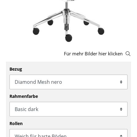
Hocker
Bänke & Liegen
Sitzsäcke
Gartenstühle
Für mehr Bilder hier klicken
Kinderstühle
Bezug
Schaukelstühle
Bürodrehstühle
Konferenzstühle
Rahmenfarbe
Bürosessel
Einzelteile
Rollen
... alle Sitzmöbel