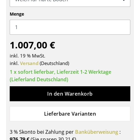
Tische
Menge
Esstische
Beistelltische
1.007,00 €
Couchtische
inkl. 19 % MwSt.
Schreibtische
inkl.
Versand
(Deutschland)
Sekretäre & PC-Tische
1 x sofort lieferbar, Lieferzeit 1-2 Werktage
(Lieferland Deutschland)
Konferenztische
In den Warenkorb
Stehtische & Stehpulte
Kindertische
Lieferbare Varianten
Gartentische
3 % Skonto bei Zahlung per
Banküberweisung
:
Servierwagen
976,79 €
(Sie sparen
30,21 €
)