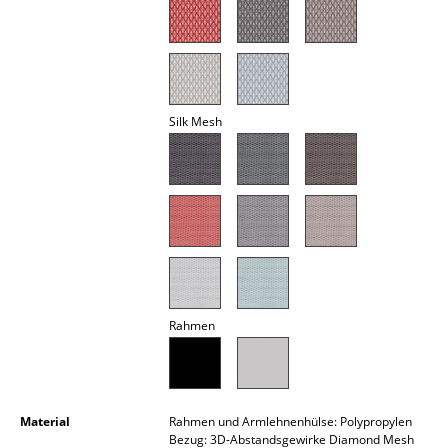
Akkuleuchten
... alle Leuchten
Betten
Silk Mesh
Doppelbetten
Einzelbetten
Stapelbetten
Kinderbetten
Nachttische & Bettzubehör
Rahmen
... alle Betten
Accessoires
Material
Rahmen und Armlehnenhülse: Polypropylen
Uhren
Bezug: 3D-Abstandsgewirke Diamond Mesh