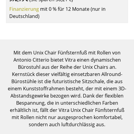
Einzelteile
Finanzierung
mit 0 % für 12 Monate (nur in
Deutschland)
... alle Tische
Aufbewahren
Regale & Schränke
Mit dem Unix Chair Fünfsternfuß mit Rollen von
Bücherregale
Antonio Citterio bietet Vitra einen dynamischen
Bürostuhl aus der Reihe der Unix Chairs an.
Wandregale
Kernstück dieser vielfältig einsetzbaren Allround-
Sideboards & Kommoden
Bürostühle ist die futuristische Sitzschale, die aus
einem Kunststoffrahmen besteht, der mit einem 3D-
TV Möbel
Abstandsgewirke bezogen wird. Dank der flexiblen
Bespannung, die in unterschiedlichen Farben
Beistell- & Rollcontainer
erhältlich ist, fällt der Vitra Unix Chair Fünfsternfuß
Barmöbel
mit Rollen nicht nur ausgesprochen komfortabel,
sondern auch luftdurchlässig aus.
Garderoben