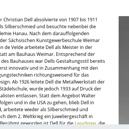
Richard Lampert
Ludwig Mies van der Rohe
Thonet
Marcel Breuer
USM Haller
Philippe Starck
 Christian Dell absolvierte von 1907 bis 1911
als Silberschmied und besuchte nebenbei die
Vitra
Verner Panton
demie Hanau. Nach dem darauffolgenden
... alle Hersteller A-Z
... alle Designer A-Z
 der Sächsischen Kunstgewerbeschule Weimar
n de Velde arbeitete Dell als Meister in der
Neu bei smow
tatt am Bauhaus Weimar. Entsprechend der
Inspiration
 des Bauhauses war Dells Gestaltungsstil bereits
Special Editions
rst innovativ und in Zusammenhang mit den
Designklassiker
gungstechniken richtungsweisend für das
Frauen im Design
gn. Ab 1926 leitete Dell die Metallwerkstatt der
Bauhaus Design
 Städelschule, wurde jedoch 1933 auf Druck der
ialisten entlassen. Statt dem Angebot Walter
Midcentury Design
folgen und in die USA zu gehen, blieb Dell in
Skandinavisches De
, arbeitete wieder als Silberschmied und
Italienisches Design
ch dem 2. Weltkrieg ein Juweliergeschäft in
Nachhaltiges Desig
Berühmt geworden ist Dell für die
Leuchten
, die
Natürliche Material