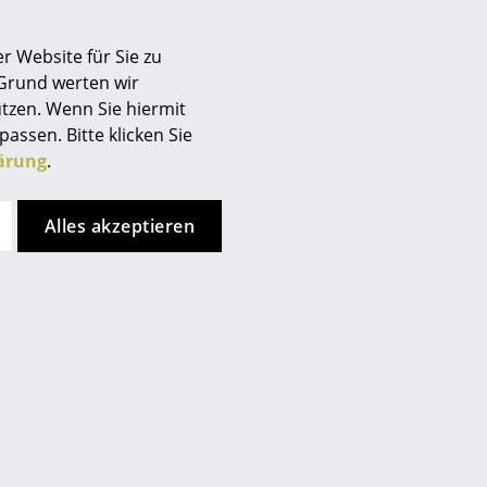
ner Christian Dell
r Website für Sie zu
 Grund werten wir
tzen. Wenn Sie hiermit
Unternehmen
passen. Bitte klicken Sie
ärung
.
Über uns
smow vor Ort
Alles akzeptieren
Katalog
Jobs bei smow
Arbeiten bei smow
Newsletter
de
Store vor Ort kontaktieren
Journal
Presse
Impressum
Stores