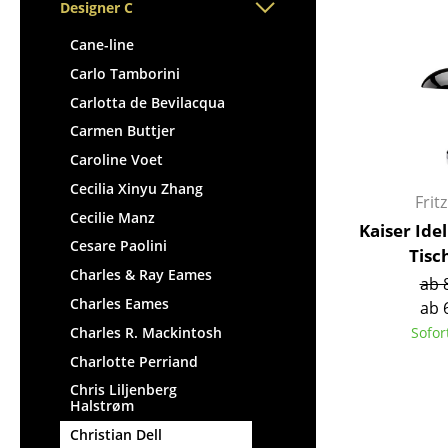
Stehpulte
Designer C
Hocker
Kindertische
Bänke & Liegen
Cane-line
Gartentische
Sitzsäcke
Carlo Tamborini
Servierwagen
Gartenstühle
Carlotta de Bevilacqua
Einzelteile
Kinderstühle
Carmen Buttjer
... alle Tische
Schaukelstühle
Caroline Voet
Bürodrehstühle
Cecilia Xinyu Zhang
Frit
Konferenzstühle
Cecilie Manz
Kaiser Ide
Bürosessel
Cesare Paolini
Tisc
Einzelteile
Charles & Ray Eames
ab 
... alle Sitzmöbel
Charles Eames
ab 
Charles R. Mackintosh
Sofor
Charlotte Perriand
Chris Liljenberg
Halstrøm
Christian Dell