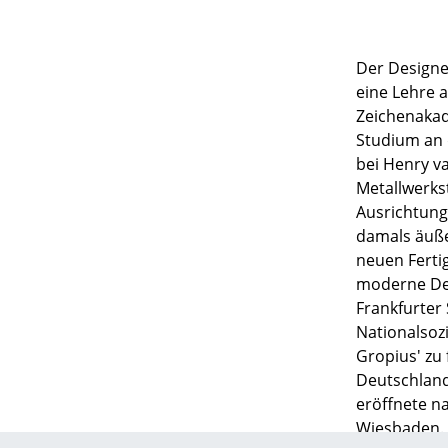
Der Designer
eine Lehre 
Zeichenaka
Studium an
bei Henry va
Metallwerks
Ausrichtung
damals äuße
neuen Ferti
moderne Desi
Frankfurter
Nationalsoz
Gropius' zu 
Deutschland
eröffnete na
Wiesbaden. 