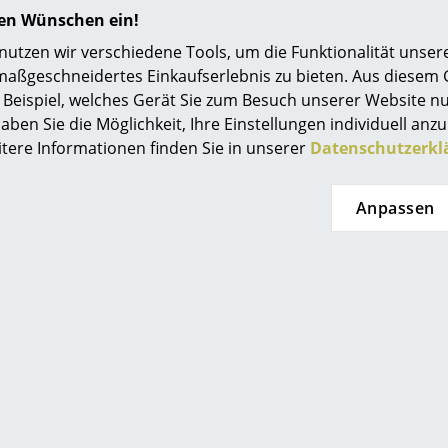
ür verschiedene Hersteller, darunter die heute
Desig
hren Wünschen ein!
Farbwelten
amen Kaiser Idell bekannten Modelle für Gebr.
Das Original
tzen wir verschiedene Tools, um die Funktionalität unsere
., um 1933/34 entstanden und auch in der
maßgeschneidertes Einkaufserlebnis zu bieten. Aus diesem
eit noch in großen Stückzahlen produziert
Geschenkideen
Beispiel, welches Gerät Sie zum Besuch unserer Website nu
.
ervice
aben Sie die Möglichkeit, Ihre Einstellungen individuell anzu
itere Informationen finden Sie in unserer
Datenschutzerkl
ontakt
ezahlung
Anpassen
ersand
AQ
ückgabe & Umtausch
sere Vorteile auf einen Blick
0341 2222 88 10
service@smow.
GB
Mo-Fr: 9-17 Uhr
atenschutz
Projektplanung