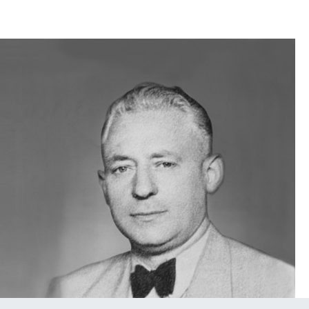
sign
n
ien