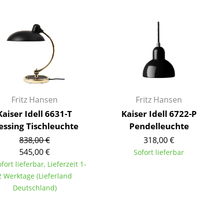
Decken
Kissen
Teppiche
Vorhänge
... alle Accessoires
Fritz Hansen
Fritz Hansen
Kaiser Idell 6631-T
Kaiser Idell 6722-P
ssing Tischleuchte
Pendelleuchte
838,00 €
318,00 €
545,00 €
Sofort lieferbar
ofort lieferbar, Lieferzeit 1-
Büro
2 Werktage (Lieferland
Arbeitsplatz
Deutschland)
Management Büro
Konferenzraum