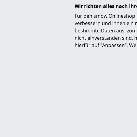
er ab 1926 f
Wir richten alles nach I
unter dem N
Für den smow Onlineshop nu
Kaiser & Co
verbessern und Ihnen ein 
Nachkriegsz
bestimmte Daten aus, zum 
worden sind
S
nicht einverstanden sind, h
hierfür auf "Anpassen". We
K
B
V
F
R
Un
A
D