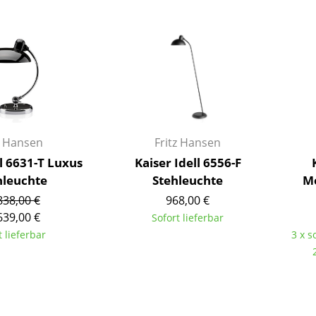
Barmöbel
Outdoor-Leuchten
Garderoben
Akkuleuchten
Kleinaufbewahrung
... alle Leuchten
Einzelteile
... alle Aufbewahrungsmöbel
USM Haller Konfigurator
z Hansen
Fritz Hansen
ll 6631-T Luxus
Kaiser Idell 6556-F
hleuchte
Stehleuchte
Me
838,00 €
968,00 €
639,00 €
Sofort lieferbar
t lieferbar
3 x s
Zuhause
Wohnzimmer
Esszimmer
Schlafzimmer