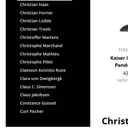
Christian Haas
Christian Horner
Christian Loddo
Christian Troels
Christoffer Martens
Christophe Marchand
Frit
Christophe Mathieu
Kaiser 
Christophe Pillet
Pend
Claesson Koivisto Rune
42
Clara von Zweigbergk
Sofor
Claus C. Simonsen
Claus Jakobsen
Constance Guisset
Curt Fischer
Chris