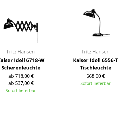
Empfang
Cafeteria
Branchenlösungen
Sicheres Arbeiten
Fritz Hansen
Fritz Hansen
Das Original
aiser Idell 6718-W
Kaiser Idell 6556-T
Scherenleuchte
Tischleuchte
ab 718,00 €
668,00 €
ab 537,00 €
Sofort lieferbar
Sofort lieferbar