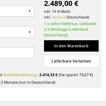
2.489,00 €
Decken
Kissen
inkl. 19 % MwSt.
Teppiche
inkl.
Versand
(Deutschland)
Vorhänge
1 x sofort lieferbar, Lieferzeit
2-3 Werktage (Lieferland
... alle Accessoires
Deutschland)
In den Warenkorb
Lieferbare Varianten
er
Banküberweisung
:
2.414,33 €
(Sie sparen
74,67 €
)
Büro
12 Monate (nur in Deutschland)
Arbeitsplatz
Management Büro
Konferenzraum