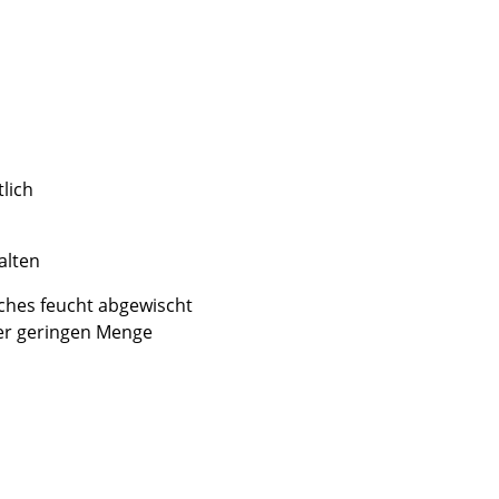
lich
alten
uches feucht abgewischt
er geringen Menge
sign
n
ien