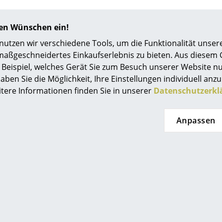
Farbwelten
Beliebte Varianten
Das Original
hren Wünschen ein!
Geschenkideen
tzen wir verschiedene Tools, um die Funktionalität unsere
maßgeschneidertes Einkaufserlebnis zu bieten. Aus diesem
ervice
Beispiel, welches Gerät Sie zum Besuch unserer Website nu
aben Sie die Möglichkeit, Ihre Einstellungen individuell anzu
ontakt
itere Informationen finden Sie in unserer
Datenschutzerkl
ezahlung
ersand
Anpassen
AQ
ückgabe & Umtausch
Tola Dolza
Tola Dolza
sere Vorteile auf einen Blick
uchtisch, Perlbrombeer,
Ambito Couchtisch, O
GB
or portoro silber
Mamor Rosso Lev
atenschutz
2.090,00 €
2.489,00 €
eferbar, Lieferzeit 2-3 Werktage
1 x sofort lieferbar, Lieferzei
eferland Deutschland)
(Lieferland Deutschl
Projektplanung