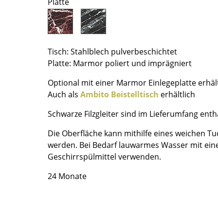
Platte
Richard Lampert
Ludwig Mies van der Rohe
Thonet
Marcel Breuer
USM Haller
Philippe Starck
Vitra
Verner Panton
Tisch: Stahlblech pulverbeschichtet
... alle Hersteller A-Z
... alle Designer A-Z
Platte: Marmor poliert und imprägniert
Neu bei smow
Optional mit einer Marmor Einlegeplatte erhält
Inspiration
Auch als
Ambito Beistelltisch
erhältlich
Special Editions
Schwarze Filzgleiter sind im Lieferumfang enth
Designklassiker
Die Oberfläche kann mithilfe eines weichen T
Frauen im Design
werden. Bei Bedarf lauwarmes Wasser mit ein
Bauhaus Design
Geschirrspülmittel verwenden.
Midcentury Design
Skandinavisches De
24 Monate
Italienisches Design
Nachhaltiges Desig
Natürliche Material