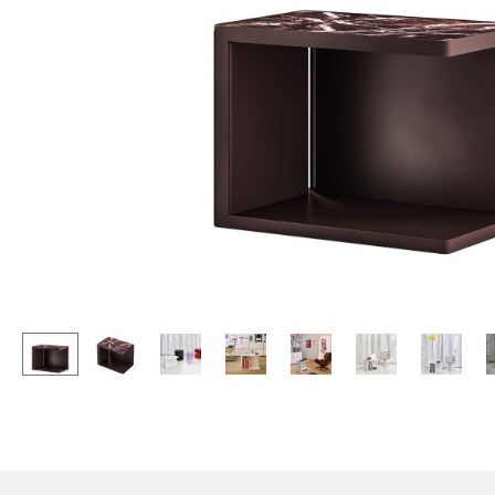
Stehpulte
Hocker
Kindertische
Bänke & Liegen
Gartentische
Sitzsäcke
Servierwagen
Gartenstühle
Einzelteile
Kinderstühle
... alle Tische
Schaukelstühle
Bürodrehstühle
Konferenzstühle
Bürosessel
Einzelteile
... alle Sitzmöbel