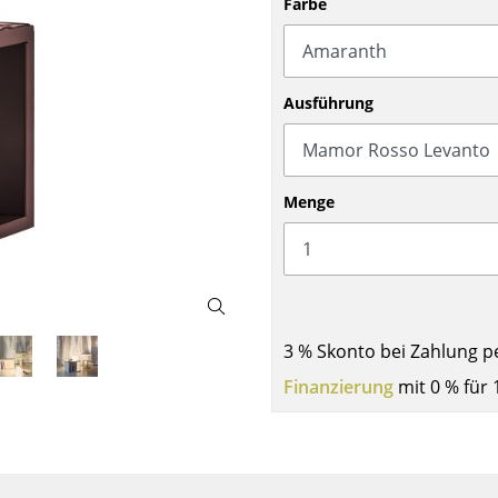
Farbe
Barmöbel
Outdoor-Leuchten
Garderoben
Akkuleuchten
Kleinaufbewahrung
... alle Leuchten
Ausführung
Einzelteile
... alle Aufbewahrungsmöbel
USM Haller Konfigurator
Menge
3 % Skonto bei Zahlung p
Zuhause
Finanzierung
mit 0 % für 
Wohnzimmer
Esszimmer
Schlafzimmer