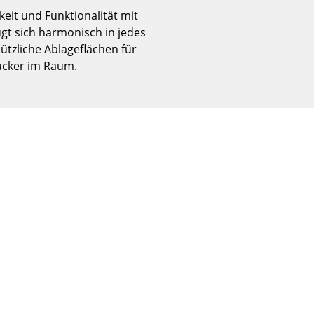
Empfang
keit und Funktionalität mit
Cafeteria
ügt sich harmonisch in jedes
Branchenlösungen
ützliche Ablageflächen für
gucker im Raum.
Sicheres Arbeiten
Das Original