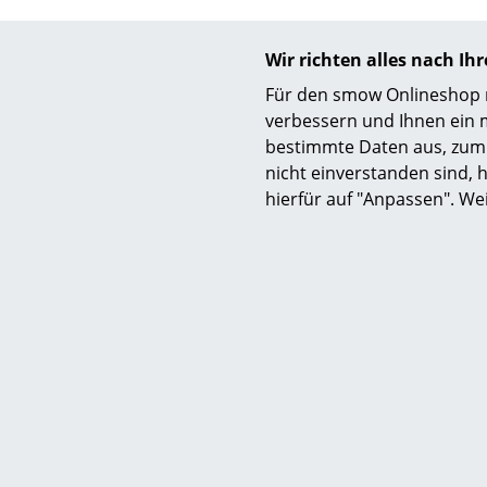
Wir richten alles nach I
Für den smow Onlineshop nu
verbessern und Ihnen ein 
S
bestimmte Daten aus, zum 
nicht einverstanden sind, h
K
hierfür auf "Anpassen". We
B
V
F
R
Tola Dolza
Un
Ambito Couchtisch, Obsidian,
Ambito Co
A
Mamor portoro silber
Mam
D
2.090,00 €
1 x sofort lieferbar, Lieferzeit 2-3 Werktage
1 x sofort li
(Lieferland Deutschland)
(Li