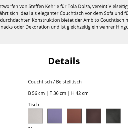
Kinderzimmer
worfen von Steffen Kehrle für Tola Dolza, vereint Vielseitig
Arbeitszimmer
ährt sich ideal als eleganter Couchtisch vor dem Sofa und f
Diele
r durchdachten Konstruktion bietet der Ambito Couchtisch n
 Snacks oder Dekoration und ist gleichzeitig ein wahrer Hin
Badezimmer
Stauraum
Balkon & Garten
Hersteller
Designer
Details
Artemide
Alvar Aalto
Cassina
Arne Jacobsen
Couchtisch / Beistelltisch
Fritz Hansen
Charles & Ray Eames
HAY
Eero Saarinen
B 56 cm | T 36 cm | H 42 cm
Knoll International
Egon Eiermann
Tisch
Louis Poulsen
Eileen Gray
Muuto
Jean Prouvé
Nils Holger Moormann
Le Corbusier