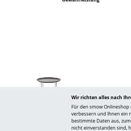
S
K
B
V
F
R
Un
A
Wir richten alles nach I
D
Für den smow Onlineshop nu
Norr11
verbessern und Ihnen ein 
Duke, M (H 39/45/53 x Ø 70 cm),
Duke, M (
bestimmte Daten aus, zum 
Erdschwarz
nicht einverstanden sind, h