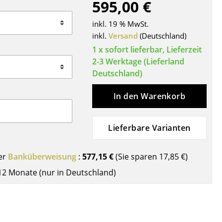
595,00 €
Decken
Kissen
inkl. 19 % MwSt.
Teppiche
inkl.
Versand
(Deutschland)
Vorhänge
1 x sofort lieferbar, Lieferzeit
2-3 Werktage (Lieferland
... alle Accessoires
Deutschland)
In den Warenkorb
Lieferbare Varianten
er
Banküberweisung
:
577,15 €
(Sie sparen
17,85 €
)
Büro
12 Monate (nur in Deutschland)
Arbeitsplatz
Management Büro
Konferenzraum