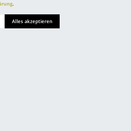
595,00 €
ärung
.
Berlin
t 1-2 Werktage
2 x sofort lieferbar, Lieferzeit 2-3 Werktage
Chemnitz
and)
(Lieferland Deutschland)
Alles akzeptieren
Düsseldorf
Essen
Frankfurt
Freiburg
Hamburg
Hannover
efallen
Kempten
Köln
Konstanz
Leipzig
Mainz
München
Nürnberg
Schwarzwald