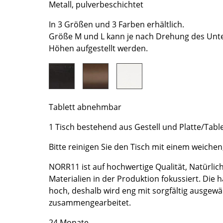
Metall, pulverbeschichtet
Richard Lampert
Ludwig Mies van der Rohe
Thonet
Marcel Breuer
In 3 Größen und 3 Farben erhältlich.
USM Haller
Philippe Starck
Größe M und L kann je nach Drehung des Unte
Vitra
Verner Panton
Höhen aufgestellt werden.
... alle Hersteller A-Z
... alle Designer A-Z
Neu bei smow
Inspiration
Tablett abnehmbar
Special Editions
Designklassiker
1 Tisch bestehend aus Gestell und Platte/Table
Frauen im Design
Bitte reinigen Sie den Tisch mit einem weichen
Bauhaus Design
Midcentury Design
NORR11 ist auf hochwertige Qualität, Natürlic
Materialien in der Produktion fokussiert. Die
Skandinavisches De
hoch, deshalb wird eng mit sorgfältig ausgew
Italienisches Design
zusammengearbeitet.
Nachhaltiges Desig
Natürliche Material
24 Monate