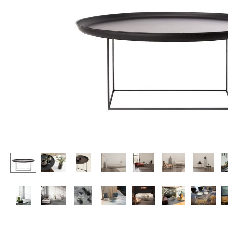
Stehpulte
Hocker
Kindertische
Bänke & Liegen
Gartentische
Sitzsäcke
Servierwagen
Gartenstühle
Einzelteile
Kinderstühle
... alle Tische
Schaukelstühle
Bürodrehstühle
Konferenzstühle
Bürosessel
Einzelteile
... alle Sitzmöbel