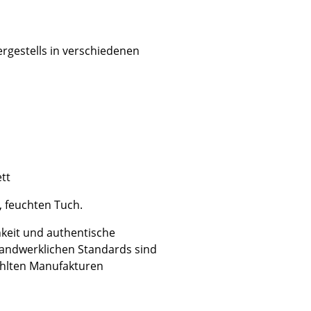
rgestells in verschiedenen
tt
, feuchten Tuch.
hkeit und authentische
 handwerklichen Standards sind
sign
ählten Manufakturen
n
ien