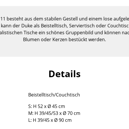
Kinderzimmer
Arbeitszimmer
11 besteht aus dem stabilen Gestell und einem lose aufgele
Diele
kann der Duke als Beistelltisch, Serviertisch oder Couchti
Badezimmer
listischen Tische ein schönes Gruppenbild und können nac
Stauraum
Blumen oder Kerzen bestückt werden.
Balkon & Garten
Hersteller
Designer
Artemide
Alvar Aalto
Details
Cassina
Arne Jacobsen
Fritz Hansen
Charles & Ray Eames
HAY
Eero Saarinen
Beistelltisch/Couchtisch
Knoll International
Egon Eiermann
S: H 52 x Ø 45 cm
Louis Poulsen
Eileen Gray
M: H 39/45/53 x Ø 70 cm
Muuto
Jean Prouvé
L: H 39/45 x Ø 90 cm
Nils Holger Moormann
Le Corbusier