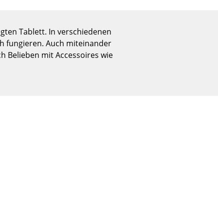
Empfang
Cafeteria
gten Tablett. In verschiedenen
Branchenlösungen
sch fungieren. Auch miteinander
Sicheres Arbeiten
h Belieben mit Accessoires wie
Das Original