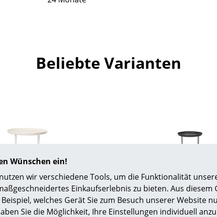
Farbwelten
Das Original
Geschenkideen
Beliebte Varianten
ervice
ontakt
ezahlung
ersand
AQ
ückgabe & Umtausch
sere Vorteile auf einen Blick
GB
hren Wünschen ein!
atenschutz
tzen wir verschiedene Tools, um die Funktionalität unsere
Norr11
Norr11
maßgeschneidertes Einkaufserlebnis zu bieten. Aus diesem
H 39/45/53 x Ø 70 cm),
Duke, S (H 52 x Ø 4
Beispiel, welches Gerät Sie zum Besuch unserer Website nu
Antikweiß
Erdschwarz
Projektplanung
aben Sie die Möglichkeit, Ihre Einstellungen individuell anzu