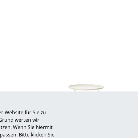
Unternehmen
Über uns
smow vor Ort
Katalog
Jobs bei smow
Arbeiten bei smow
Newsletter
Journal
Presse
r Website für Sie zu
Norr11
Impressum
 Grund werten wir
5 cm),
Duke, L (H 39/45 x Ø 90 cm),
tzen. Wenn Sie hiermit
Antikweiß
Stores
passen. Bitte klicken Sie