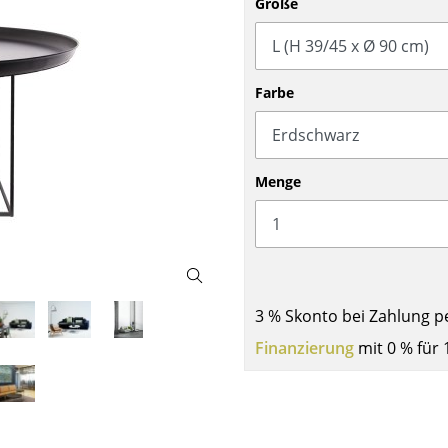
Größe
Barmöbel
Outdoor-Leuchten
Garderoben
Akkuleuchten
Kleinaufbewahrung
... alle Leuchten
Farbe
Einzelteile
... alle Aufbewahrungsmöbel
USM Haller Konfigurator
Menge
3 % Skonto bei Zahlung p
Zuhause
Finanzierung
mit 0 % für 
Wohnzimmer
Esszimmer
Schlafzimmer