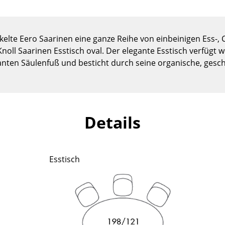
Kinderzimmer
Arbeitszimmer
Diele
ckelte Eero Saarinen eine ganze Reihe von einbeinigen Ess-, C
Badezimmer
 Knoll Saarinen Esstisch oval. Der elegante Esstisch verfügt 
nten Säulenfuß und besticht durch seine organische, ges
Stauraum
Balkon & Garten
Hersteller
Designer
Details
Artemide
Alvar Aalto
Cassina
Arne Jacobsen
Fritz Hansen
Charles & Ray Eames
Esstisch
HAY
Eero Saarinen
Knoll International
Egon Eiermann
Louis Poulsen
Eileen Gray
Muuto
Jean Prouvé
Nils Holger Moormann
Le Corbusier