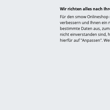
Wir richten alles nach I
Für den smow Onlineshop nu
verbessern und Ihnen ein 
bestimmte Daten aus, zum 
Pflege
nicht einverstanden sind, h
hierfür auf "Anpassen". We
Zertifikate
Nachhaltigkeit
Gewährleistung
Produktfamilie