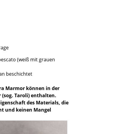
Unternehmen
rage
Über uns
smow vor Ort
bescato (weiß mit grauen
Katalog
Jobs bei smow
an beschichtet
Arbeiten bei smow
ara Marmor können in der
Newsletter
 (sog. Taroli) enthalten.
Journal
igenschaft des Materials, die
Presse
cht und keinen Mangel
Impressum
Stores