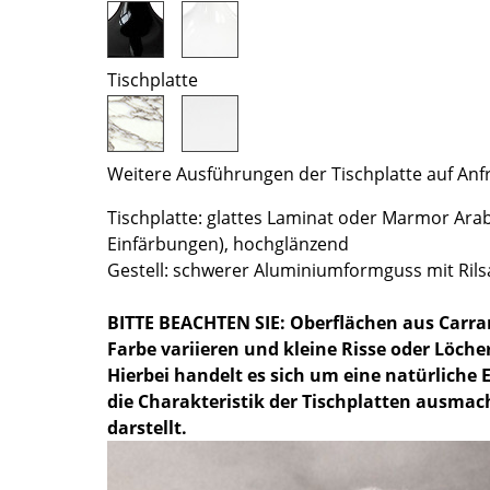
Farbwelten
Das Original
Tischplatte
Geschenkideen
ervice
Weitere Ausführungen der Tischplatte auf Anf
ontakt
ezahlung
Tischplatte: glattes Laminat oder Marmor Ara
ersand
Einfärbungen), hochglänzend
AQ
Gestell: schwerer Aluminiumformguss mit Rils
ückgabe & Umtausch
BITTE BEACHTEN SIE: Oberflächen aus Carr
sere Vorteile auf einen Blick
Farbe variieren und kleine Risse oder Löcher
GB
Hierbei handelt es sich um eine natürliche E
atenschutz
die Charakteristik der Tischplatten ausma
darstellt.
Projektplanung