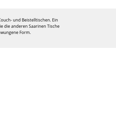
Empfang
Cafeteria
Branchenlösungen
ouch- und Beistelltischen. Ein
Sicheres Arbeiten
wie die anderen Saarinen Tische
chwungene Form.
Das Original