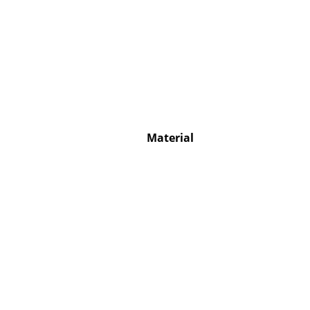
S
K
B
Material
V
F
R
Un
A
D