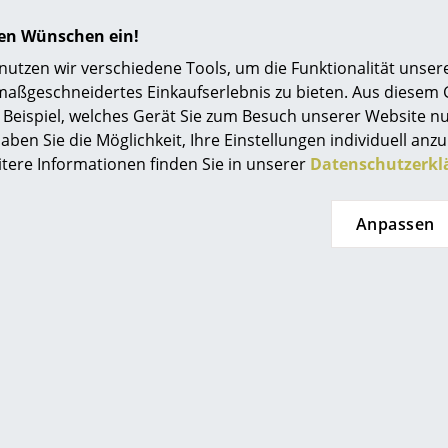
Einrichtungsberatung
hren Wünschen ein!
Referenzen
tzen wir verschiedene Tools, um die Funktionalität unsere
maßgeschneidertes Einkaufserlebnis zu bieten. Aus diesem
smow Kompass
Beispiel, welches Gerät Sie zum Besuch unserer Website nu
Die Oberfläche kann mit Hilfe eines weichen 
aben Sie die Möglichkeit, Ihre Einstellungen individuell anzu
werden, beim Teakholzfurnier genügt ein trock
itere Informationen finden Sie in unserer
Datenschutzerkl
feuchtes Leder. Bei Bedarf lauwarmes Wasser
mildem Reinungungsmittel verwenden.
Anpassen
GREENGUARD Indoor Air Quality Certified
ISO 14001
24 Monate
Pedestal Kollektion