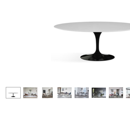
Stehpulte
Hocker
Kindertische
Bänke & Liegen
Gartentische
Sitzsäcke
Servierwagen
Gartenstühle
Einzelteile
Kinderstühle
... alle Tische
Schaukelstühle
Bürodrehstühle
Konferenzstühle
Bürosessel
Einzelteile
... alle Sitzmöbel