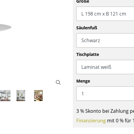
Größe
Barmöbel
Outdoor-Leuchten
Garderoben
Akkuleuchten
Kleinaufbewahrung
... alle Leuchten
Säulenfuß
Einzelteile
... alle Aufbewahrungsmöbel
USM Haller Konfigurator
Tischplatte
Menge
Zuhause
3 % Skonto bei Zahlung p
Wohnzimmer
Finanzierung
mit 0 % für 
Esszimmer
Schlafzimmer