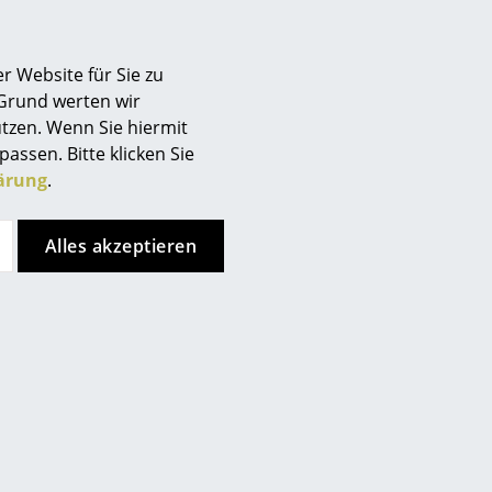
Berlin
Chemnitz
r Website für Sie zu
Düsseldorf
 Grund werten wir
Essen
tzen. Wenn Sie hiermit
Frankfurt
Tuches feucht abgewischt
passen. Bitte klicken Sie
enes Tuch bzw. ein leicht
Freiburg
ärung
.
 mit einer geringen Menge
Hamburg
Hannover
Alles akzeptieren
Kempten
Köln
Konstanz
Leipzig
Mainz
München
Nürnberg
Schwarzwald