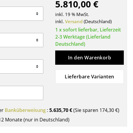
5.810,00 €
Decken
Kissen
inkl. 19 % MwSt.
Teppiche
inkl.
Versand
(Deutschland)
Vorhänge
1 x sofort lieferbar, Lieferzeit
2-3 Werktage (Lieferland
... alle Accessoires
Deutschland)
In den Warenkorb
Lieferbare Varianten
Büro
er
Banküberweisung
:
5.635,70 €
(Sie sparen
174,30 €
)
Arbeitsplatz
12 Monate (nur in Deutschland)
Management Büro
Konferenzraum