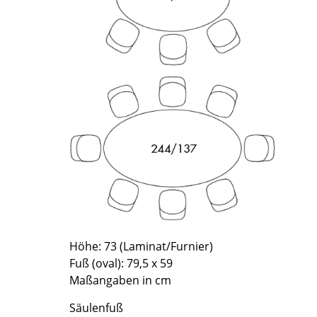
Richard Lampert
Ludwig Mies van der Rohe
Thonet
Marcel Breuer
USM Haller
Philippe Starck
Vitra
Verner Panton
... alle Hersteller A-Z
... alle Designer A-Z
Neu bei smow
Inspiration
Special Editions
Designklassiker
Frauen im Design
Bauhaus Design
Midcentury Design
Höhe: 73 (Laminat/Furnier)
Skandinavisches De
Fuß (oval): 79,5 x 59
Italienisches Design
Maßangaben in cm
Nachhaltiges Desig
Säulenfuß
Natürliche Material