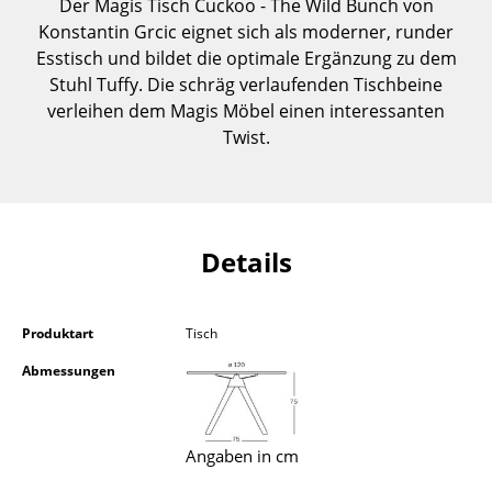
Der Magis Tisch Cuckoo - The Wild Bunch von
Einzelteile
Konstantin Grcic eignet sich als moderner, runder
Esstisch und bildet die optimale Ergänzung zu dem
... alle Tische
Stuhl Tuffy. Die schräg verlaufenden Tischbeine
verleihen dem Magis Möbel einen interessanten
Aufbewahren
Twist.
Regale & Schränke
Bücherregale
Wandregale
Details
Sideboards & Kommoden
Produktart
Tisch
TV Möbel
Abmessungen
Beistell- & Rollcontainer
Barmöbel
Angaben in cm
Garderoben