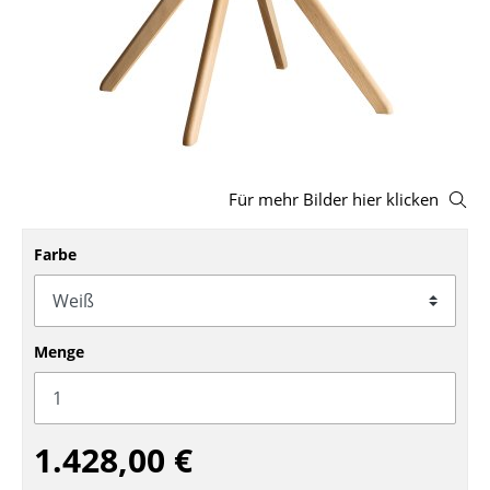
Hocker
Bänke & Liegen
Sitzsäcke
Gartenstühle
Für mehr Bilder hier klicken
Kinderstühle
Schaukelstühle
Farbe
Bürodrehstühle
Konferenzstühle
Menge
Bürosessel
Einzelteile
1.428,00 €
... alle Sitzmöbel