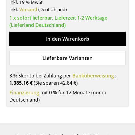
inkl. 19 % MwSt.
Tische
inkl.
Versand
(Deutschland)
1 x sofort lieferbar, Lieferzeit 1-2 Werktage
Esstische
(Lieferland Deutschland)
Beistelltische
In den Warenkorb
Couchtische
Schreibtische
Lieferbare Varianten
Sekretäre & PC-Tische
3 % Skonto bei Zahlung per
Banküberweisung
:
Konferenztische
1.385,16 €
(Sie sparen
42,84 €
)
Finanzierung
Stehtische & Stehpulte
mit 0 % für 12 Monate (nur in
Deutschland)
Kindertische
Gartentische
Servierwagen