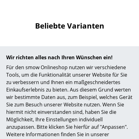
Akkuleuchten
... alle Leuchten
Beliebte Varianten
Betten
Doppelbetten
Wir richten alles nach Ihren Wünschen ein!
Einzelbetten
Für den smow Onlineshop nutzen wir verschiedene
Stapelbetten
Tools, um die Funktionalität unserer Website für Sie
zu verbessern und Ihnen ein maßgeschneidertes
Kinderbetten
Einkaufserlebnis zu bieten. Aus diesem Grund werten
Nachttische & Bettzubehör
wir bestimmte Daten aus, zum Beispiel, welches Gerät
Magis
Magis
Sie zum Besuch unserer Website nutzen. Wenn Sie
Cuckoo - The Wild
Cuckoo - The Wild
... alle Betten
hiermit nicht einverstanden sind, haben Sie die
Bunch Tisch, Weiß
Bunch Tisch, Schwarz
Möglichkeit, Ihre Einstellungen individuell
Accessoires
1.428,00 €
1.428,00 €
anzupassen. Bitte klicken Sie hierfür auf "Anpassen".
1 x sofort lieferbar,
1 x sofort lieferbar,
Weitere Informationen finden Sie in unserer
Uhren