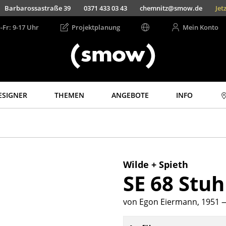
Barbarossastraße 39
0371 433 03 43
chemnitz@smow.de
Jet
-Fr: 9-17 Uhr
Projektplanung
Mein Konto
ESIGNER
THEMEN
ANGEBOTE
INFO
Aufbewahren
Licht
Regale & Schränke
Hängeleuchten &
Deckenleuchten
Bücherregale
Tischleuchten
Wandregale
Wilde + Spieth
Schreibtischleuchten
SE 68 Stuh
Sideboards &
Kommoden
Stehleuchten &
Leseleuchten
TV Möbel
von Egon Eiermann, 1951
—
Bodenleuchten
Beistell- &
Rollcontainer
Wandleuchten