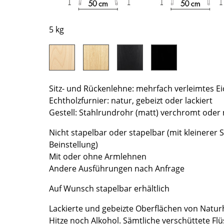
Farbwelten
Das Original
5 kg
Geschenkideen
ervice
ontakt
Sitz- und Rückenlehne: mehrfach verleimtes E
ezahlung
Echtholzfurnier: natur, gebeizt oder lackiert
ersand
Gestell: Stahlrundrohr (matt) verchromt oder
AQ
Nicht stapelbar oder stapelbar (mit kleinerer S
ückgabe & Umtausch
Beinstellung)
sere Vorteile auf einen Blick
Mit oder ohne Armlehnen
GB
Andere Ausführungen nach Anfrage
atenschutz
Auf Wunsch stapelbar erhältlich
Lackierte und gebeizte Oberflächen von Natur
Projektplanung
Hitze noch Alkohol. Sämtliche verschüttete F