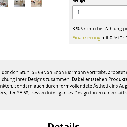
Menge
Kinderzimmer
Arbeitszimmer
Diele
Badezimmer
3 % Skonto bei Zahlung p
Stauraum
Finanzierung
mit 0 % für 
Balkon & Garten
Hersteller
Designer
Artemide
Alvar Aalto
, der den Stuhl SE 68 von Egon Eiermann vertreibt, arbeitet 
Cassina
Arne Jacobsen
lichung ihrer Designs zusammen. Dabei entstehen Produkte,
Fritz Hansen
Charles & Ray Eames
unkten, sondern auch durch formvollendete Ästhetik ins Auge
HAY
Eero Saarinen
ers, der SE 68, dessen intelligentes Design ihn zu einem at
Knoll International
Egon Eiermann
Louis Poulsen
Eileen Gray
Muuto
Jean Prouvé
Nils Holger Moormann
Le Corbusier
Details