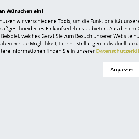
sofort weggewischt werden. Bei der Reinigung 
Einrichtungsberatung
hren Wünschen ein!
Mengen zu verwenden – möglichst nur ein feu
Referenzen
Wie viel Patina die Oberfläche ansetzt und wie 
tzen wir verschiedene Tools, um die Funktionalität unsere
hängt von der Art des Holzes und der Sonnene
maßgeschneidertes Einkaufserlebnis zu bieten. Aus diesem
smow Kompass
Beispiel, welches Gerät Sie zum Besuch unserer Website nu
24 Monate
aben Sie die Möglichkeit, Ihre Einstellungen individuell anzu
itere Informationen finden Sie in unserer
Datenschutzerkl
Bitte klicken Sie auf das Bild, um detaillierte
Informationen zu erhalten (ca. 3,0 MB).
Anpassen