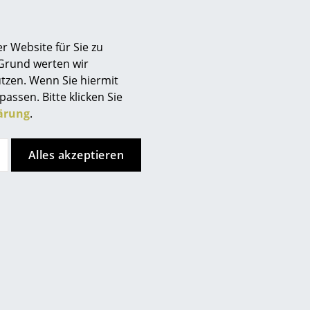
ist Wasser nur in kleinen
Berlin
chtes Tuch.
Chemnitz
schnell dies vonstatten geht,
r Website für Sie zu
Düsseldorf
instrahlung ab.
 Grund werten wir
Essen
tzen. Wenn Sie hiermit
Frankfurt
passen. Bitte klicken Sie
Freiburg
ärung
.
Hamburg
Hannover
Alles akzeptieren
Kempten
Köln
Konstanz
Leipzig
Mainz
München
Nürnberg
Schwarzwald