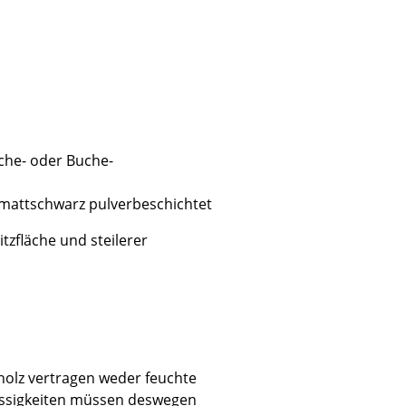
Unternehmen
Über uns
iche- oder Buche-
smow vor Ort
Katalog
 mattschwarz pulverbeschichtet
Jobs bei smow
itzfläche und steilerer
Arbeiten bei smow
Newsletter
Journal
Presse
Impressum
holz vertragen weder feuchte
Stores
lüssigkeiten müssen deswegen