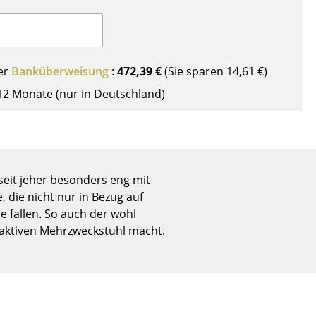
Empfang
Cafeteria
Branchenlösungen
Sicheres Arbeiten
er
Banküberweisung
:
472,39 €
(Sie sparen
14,61 €
)
12 Monate (nur in Deutschland)
Das Original
seit jeher besonders eng mit
 die nicht nur in Bezug auf
 fallen. So auch der wohl
traktiven Mehrzweckstuhl macht.