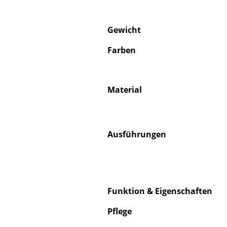
Gewicht
Farben
S
K
Material
B
V
F
Ausführungen
R
Un
A
D
Funktion & Eigenschaften
Pflege