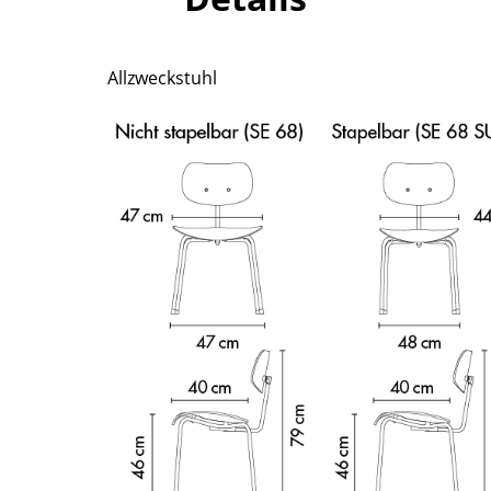
Richard Lampert
Ludwig Mies van der Rohe
Thonet
Marcel Breuer
USM Haller
Philippe Starck
Allzweckstuhl
Vitra
Verner Panton
... alle Hersteller A-Z
... alle Designer A-Z
Neu bei smow
Inspiration
Special Editions
Designklassiker
Frauen im Design
Bauhaus Design
Midcentury Design
Skandinavisches De
Italienisches Design
Nachhaltiges Desig
Natürliche Material