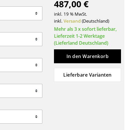
487,00 €
Decken
Kissen
inkl. 19 % MwSt.
Teppiche
inkl.
Versand
(Deutschland)
Vorhänge
Mehr als 3 x sofort lieferbar,
Lieferzeit 1-2 Werktage
... alle Accessoires
(Lieferland Deutschland)
In den Warenkorb
Lieferbare Varianten
Büro
Arbeitsplatz
Management Büro
Konferenzraum