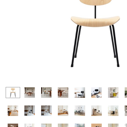
Stehpulte
Hocker
Kindertische
Bänke & Liegen
Gartentische
Sitzsäcke
Servierwagen
Gartenstühle
Einzelteile
Kinderstühle
... alle Tische
Schaukelstühle
Bürodrehstühle
Konferenzstühle
Bürosessel
Einzelteile
... alle Sitzmöbel