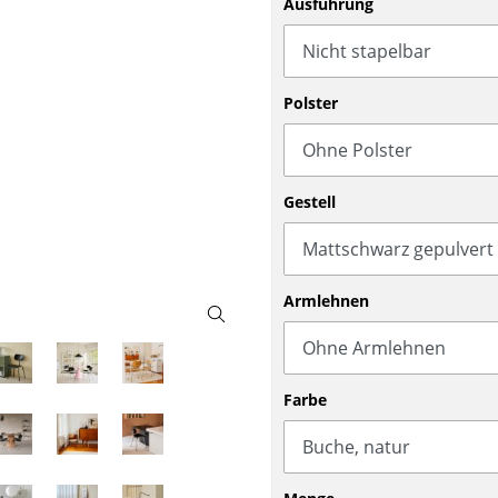
Ausführung
Barmöbel
Outdoor-Leuchten
Garderoben
Akkuleuchten
Kleinaufbewahrung
... alle Leuchten
Polster
Einzelteile
... alle Aufbewahrungsmöbel
USM Haller Konfigurator
Gestell
Armlehnen
Zuhause
Farbe
Wohnzimmer
Esszimmer
Schlafzimmer