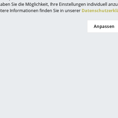
 sofort lieferbar, Lieferzeit 1
Mehr als 5 x sofort lieferbar,
aben Sie die Möglichkeit, Ihre Einstellungen individuell anzu
Einrichtungsberatung
(Lieferland Deutschland)
Werktag (Lieferland Deut
itere Informationen finden Sie in unserer
Datenschutzerkl
Referenzen
smow Kompass
Anpassen
Alle anzeigen
Artikel könnten Ihnen auch g