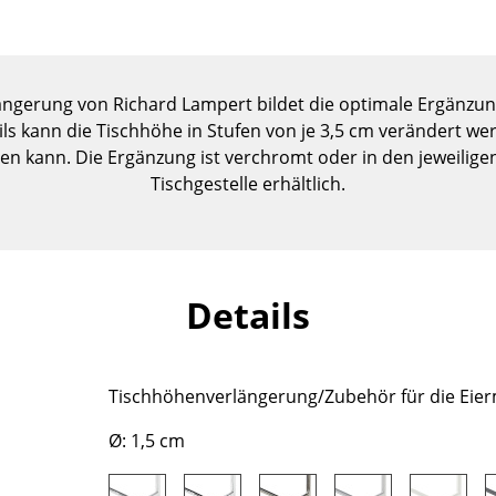
Kinderzimmer
Arbeitszimmer
Diele
ngerung von Richard Lampert bildet die optimale Ergänzung
Badezimmer
eils kann die Tischhöhe in Stufen von je 3,5 cm verändert 
Stauraum
den kann. Die Ergänzung ist verchromt oder in den jeweilig
Balkon & Garten
Tischgestelle erhältlich.
Hersteller
Designer
Artemide
Alvar Aalto
Cassina
Arne Jacobsen
Details
Fritz Hansen
Charles & Ray Eames
HAY
Eero Saarinen
Knoll International
Egon Eiermann
Tischhöhenverlängerung/Zubehör für die Eier
Louis Poulsen
Eileen Gray
Ø: 1,5 cm
Muuto
Jean Prouvé
Nils Holger Moormann
Le Corbusier