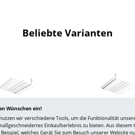
Farbwelten
Das Original
Geschenkideen
Beliebte Varianten
ervice
ontakt
ezahlung
ersand
AQ
ückgabe & Umtausch
sere Vorteile auf einen Blick
GB
Richard Lampert
Richard Lamper
atenschutz
hren Wünschen ein!
nverlängerung (1 Satz)
Tischhöhenverlängerun
tzen wir verschiedene Tools, um die Funktionalität unsere
nn Tischgestelle, Chrom
für Eiermann Tischgestel
maßgeschneidertes Einkaufserlebnis zu bieten. Aus diesem
Projektplanung
69,00 €
39,00 €
Beispiel, welches Gerät Sie zum Besuch unserer Website nu