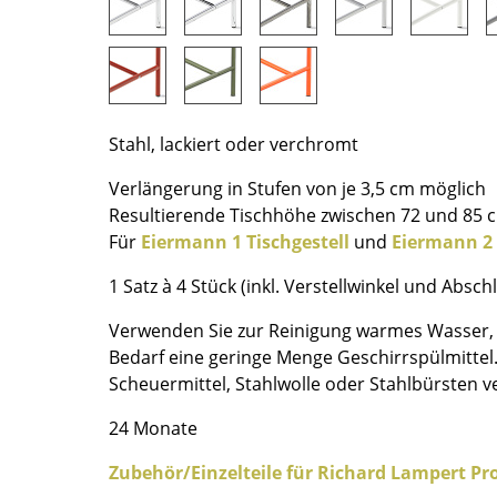
Richard Lampert
Ludwig Mies van der Rohe
Thonet
Marcel Breuer
USM Haller
Philippe Starck
Vitra
Verner Panton
... alle Hersteller A-Z
... alle Designer A-Z
Stahl, lackiert oder verchromt
Neu bei smow
Verlängerung in Stufen von je 3,5 cm möglich
Inspiration
Resultierende Tischhöhe zwischen 72 und 85 
Für
Eiermann 1 Tischgestell
und
Eiermann 2 
Special Editions
Designklassiker
1 Satz à 4 Stück (inkl. Verstellwinkel und Absc
Frauen im Design
Verwenden Sie zur Reinigung warmes Wasser, 
Bauhaus Design
Bedarf eine geringe Menge Geschirrspülmittel
Midcentury Design
Scheuermittel, Stahlwolle oder Stahlbürsten 
Skandinavisches De
24 Monate
Italienisches Design
Nachhaltiges Desig
Zubehör/Einzelteile für Richard Lampert Pr
Natürliche Material