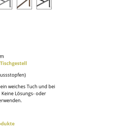
cm
Tischgestell
hlussstopfen)
ein weiches Tuch und bei
. Keine Lösungs- oder
verwenden.
sign
n
odukte
ien