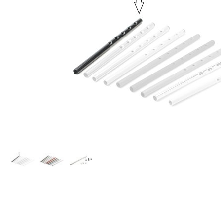
Stehpulte
Hocker
Kindertische
Bänke & Liegen
Gartentische
Sitzsäcke
Servierwagen
Gartenstühle
Einzelteile
Kinderstühle
... alle Tische
Schaukelstühle
Bürodrehstühle
Konferenzstühle
Bürosessel
Einzelteile
... alle Sitzmöbel