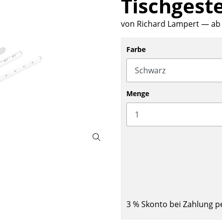
Tischgeste
Barmöbel
Outdoor-Leuchten
von Richard Lampert
— ab 
Garderoben
Akkuleuchten
Kleinaufbewahrung
... alle Leuchten
Farbe
Einzelteile
... alle Aufbewahrungsmöbel
USM Haller Konfigurator
Menge
Zuhause
Wohnzimmer
Esszimmer
3 % Skonto bei Zahlung p
Schlafzimmer