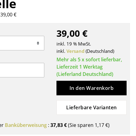
lle
Decken
Kissen
39,00 €
Teppiche
Vorhänge
39,00 €
... alle Accessoires
inkl. 19 % MwSt.
inkl.
Versand
(Deutschland)
Mehr als 5 x sofort lieferbar,
Lieferzeit 1 Werktag
(Lieferland Deutschland)
In den Warenkorb
Büro
Lieferbare Varianten
Arbeitsplatz
Management Büro
er
Banküberweisung
:
37,83 €
(Sie sparen
1,17 €
)
Konferenzraum