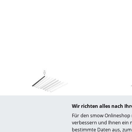
S
K
B
V
F
R
Un
A
Richard Lampert
D
Wir richten alles nach I
Tischhöhenverlängerung (1 Satz)
Tischhöhe
Für den smow Onlineshop nu
für Eiermann Tischgestelle,
für Eierma
verbessern und Ihnen ein 
Schwarz
bestimmte Daten aus, zum 