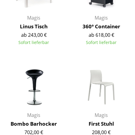
Kleinaufbewahrung
Einzelteile
Magis
Magis
Linus Tisch
360° Container
... alle Aufbewahrungsmöbel
ab 243,00 €
ab 618,00 €
Sofort lieferbar
Sofort lieferbar
Licht
Hängeleuchten & Deckenleuchten
Tischleuchten
Schreibtischleuchten
Stehleuchten & Leseleuchten
Bodenleuchten
Magis
Magis
Wandleuchten
Bombo Barhocker
First Stuhl
Outdoor-Leuchten
702,00 €
208,00 €