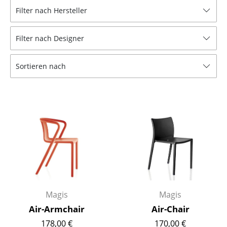
Filter nach Hersteller
Hocker
Bänke & Liegen
Filter nach Designer
Sitzsäcke
Sortieren nach
Gartenstühle
Kinderstühle
Schaukelstühle
Bürodrehstühle
Konferenzstühle
Bürosessel
Magis
Magis
Einzelteile
Air-Armchair
Air-Chair
... alle Sitzmöbel
178,00 €
170,00 €