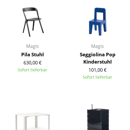
Einzelteile
... alle Tische
Aufbewahren
Regale & Schränke
Magis
Magis
Bücherregale
Pila Stuhl
Seggiolina Pop
Kinderstuhl
630,00 €
Wandregale
101,00 €
Sofort lieferbar
Sideboards & Kommoden
Sofort lieferbar
TV Möbel
Beistell- & Rollcontainer
Barmöbel
Garderoben