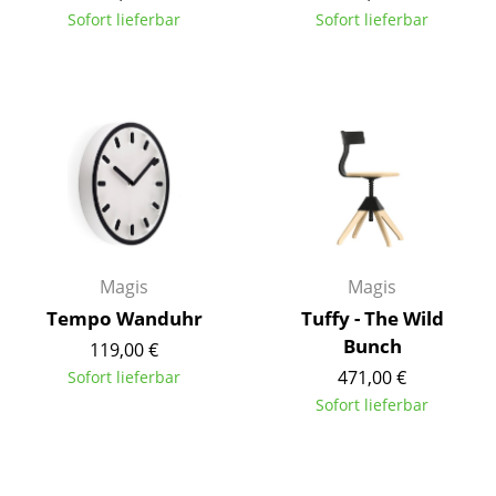
Sofort lieferbar
Sofort lieferbar
Tische
Esstische
Beistelltische
Couchtische
Schreibtische
Sekretäre & PC-Tische
Magis
Magis
Konferenztische
Tempo Wanduhr
Tuffy - The Wild
Stehtische & Stehpulte
Bunch
119,00 €
471,00 €
Sofort lieferbar
Kindertische
Sofort lieferbar
Gartentische
Servierwagen