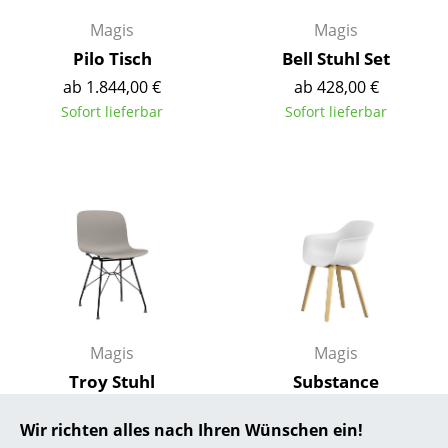
Magis
Magis
... alle Hersteller A-Z
Pilo Tisch
Bell Stuhl Set
Designer
ab 1.844,00 €
ab 428,00 €
Sofort lieferbar
Sofort lieferbar
Alvar Aalto
Arne Jacobsen
Charles & Ray Eames
Eero Saarinen
Egon Eiermann
Eileen Gray
Magis
Magis
Jean Prouvé
Troy Stuhl
Substance
Le Corbusier
Armlehnstuhl
368,00 €
Wir richten alles nach Ihren Wünschen ein!
511,00 €
Sofort lieferbar
Ludwig Mies van der Rohe