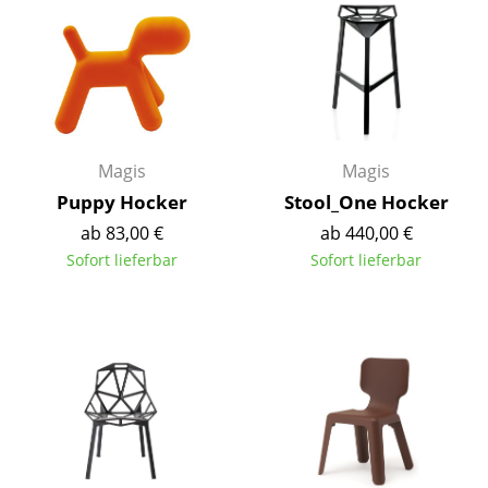
Spiegel
Figuren & Miniaturen
Vasen
Tabletts
Magis
Magis
Puppy Hocker
Stool_One Hocker
Büroutensilien
ab 83,00 €
ab 440,00 €
Aufbewahrungsboxen
Sofort lieferbar
Sofort lieferbar
Decken
Kissen
Teppiche
Vorhänge
... alle Accessoires