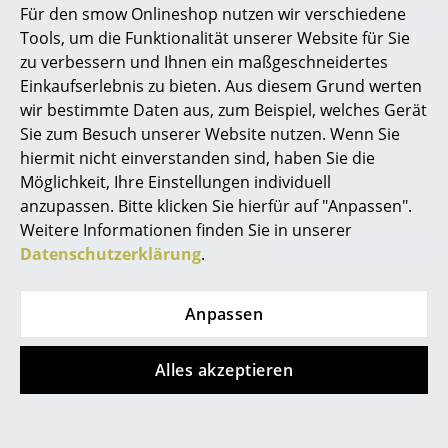
Sofort lieferbar
Für den smow Onlineshop nutzen wir verschiedene
Marcel Breuer
Tools, um die Funktionalität unserer Website für Sie
zu verbessern und Ihnen ein maßgeschneidertes
Philippe Starck
Einkaufserlebnis zu bieten. Aus diesem Grund werten
wir bestimmte Daten aus, zum Beispiel, welches Gerät
Verner Panton
Sie zum Besuch unserer Website nutzen. Wenn Sie
... alle Designer A-Z
hiermit nicht einverstanden sind, haben Sie die
Möglichkeit, Ihre Einstellungen individuell
anzupassen. Bitte klicken Sie hierfür auf "Anpassen".
Themen
Weitere Informationen finden Sie in unserer
Neu bei smow
Magis
Magis
Datenschutzerklärung
.
Butch - The Wild
Tavolo XZ3 Rund
Inspiration
Bunch Tisch
1.273,00 €
Anpassen
Special Editions
ab 1.606,00 €
Lieferbar in 2-3 Wochen
(Standardlieferaussage des
Sofort lieferbar
Designklassiker
Alles akzeptieren
Herstellers)
Frauen im Design