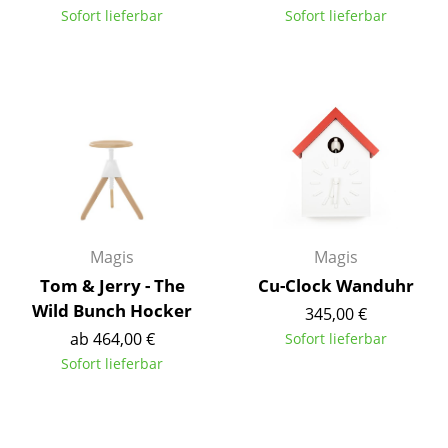
Sofort lieferbar
Sofort lieferbar
Akkuleuchten
... alle Leuchten
Betten
Doppelbetten
Einzelbetten
Stapelbetten
Magis
Magis
Kinderbetten
Tom & Jerry - The
Cu-Clock Wanduhr
Nachttische & Bettzubehör
Wild Bunch Hocker
345,00 €
ab 464,00 €
Sofort lieferbar
... alle Betten
Sofort lieferbar
Accessoires
Uhren