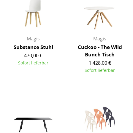
Artemide
Cassina
Fritz Hansen
HAY
Magis
Magis
Substance Stuhl
Cuckoo - The Wild
Knoll International
Bunch Tisch
470,00 €
Louis Poulsen
1.428,00 €
Sofort lieferbar
Sofort lieferbar
Muuto
Nils Holger Moormann
Richard Lampert
Thonet
USM Haller
Vitra