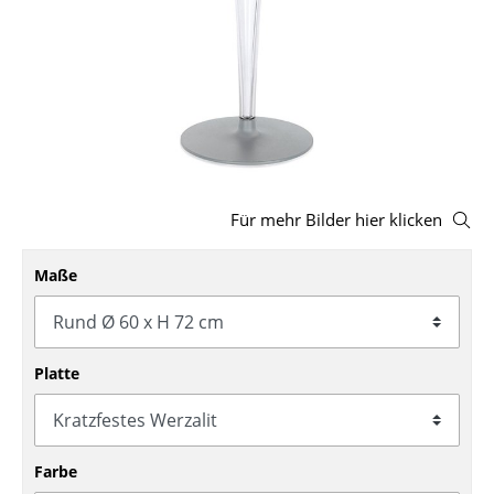
Hocker
Bänke & Liegen
Sitzsäcke
Gartenstühle
Kinderstühle
Für mehr Bilder hier klicken
Schaukelstühle
Maße
Bürodrehstühle
Konferenzstühle
Platte
Bürosessel
Einzelteile
... alle Sitzmöbel
Farbe