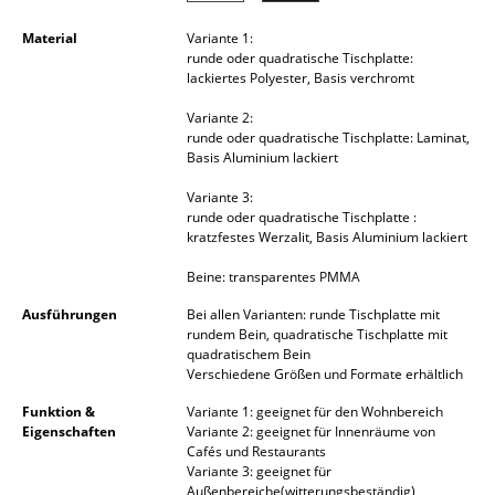
Akkuleuchten
Material
Variante 1:
runde oder quadratische Tischplatte:
... alle Leuchten
lackiertes Polyester, Basis verchromt
Betten
Variante 2:
runde oder quadratische Tischplatte: Laminat,
Basis Aluminium lackiert
Doppelbetten
Variante 3:
Einzelbetten
runde oder quadratische Tischplatte :
kratzfestes Werzalit, Basis Aluminium lackiert
Stapelbetten
Beine: transparentes PMMA
Kinderbetten
Ausführungen
Bei allen Varianten: runde Tischplatte mit
rundem Bein, quadratische Tischplatte mit
Nachttische & Bettzubehör
quadratischem Bein
Verschiedene Größen und Formate erhältlich
... alle Betten
Funktion &
Variante 1: geeignet für den Wohnbereich
Eigenschaften
Variante 2: geeignet für Innenräume von
Accessoires
Cafés und Restaurants
Variante 3: geeignet für
Uhren
Außenbereiche(witterungsbeständig)