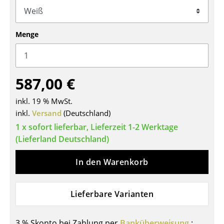
Tische
Esstische
Menge
Beistelltische
Couchtische
587,00 €
Schreibtische
inkl. 19 % MwSt.
inkl.
Sekretäre & PC-Tische
Versand
(Deutschland)
1 x sofort lieferbar, Lieferzeit 1-2 Werktage
Konferenztische
(Lieferland Deutschland)
Stehtische & Stehpulte
In den Warenkorb
Kindertische
Gartentische
Lieferbare Varianten
Servierwagen
3 % Skonto bei Zahlung per
Banküberweisung
: