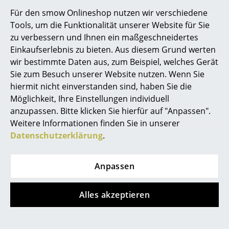
Für den smow Onlineshop nutzen wir verschiedene
Räume
Tools, um die Funktionalität unserer Website für Sie
zu verbessern und Ihnen ein maßgeschneidertes
Zuhause
Einkaufserlebnis zu bieten. Aus diesem Grund werten
Wohnzimmer
wir bestimmte Daten aus, zum Beispiel, welches Gerät
Sie zum Besuch unserer Website nutzen. Wenn Sie
Esszimmer
hiermit nicht einverstanden sind, haben Sie die
Möglichkeit, Ihre Einstellungen individuell
Schlafzimmer
anzupassen. Bitte klicken Sie hierfür auf "Anpassen".
Beliebte Varianten
Kinderzimmer
Weitere Informationen finden Sie in unserer
Datenschutzerklärung
.
Arbeitszimmer
Diele
Anpassen
Badezimmer
Alles akzeptieren
Stauraum
Balkon & Garten