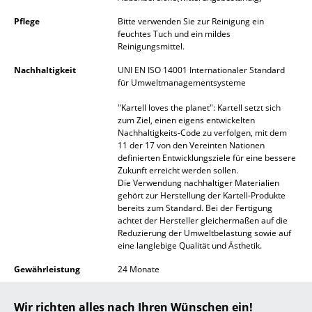
Spiegel
Pflege
Bitte verwenden Sie zur Reinigung ein
feuchtes Tuch und ein mildes
Figuren & Miniaturen
Reinigungsmittel.
Nachhaltigkeit
UNI EN ISO 14001 Internationaler Standard
Vasen
für Umweltmanagementsysteme
Tabletts
"Kartell loves the planet": Kartell setzt sich
zum Ziel, einen eigens entwickelten
Büroutensilien
Nachhaltigkeits-Code zu verfolgen, mit dem
11 der 17 von den Vereinten Nationen
Aufbewahrungsboxen
definierten Entwicklungsziele für eine bessere
Zukunft erreicht werden sollen.
Die Verwendung nachhaltiger Materialien
Decken
gehört zur Herstellung der Kartell-Produkte
bereits zum Standard. Bei der Fertigung
Kissen
achtet der Hersteller gleichermaßen auf die
Reduzierung der Umweltbelastung sowie auf
Teppiche
eine langlebige Qualität und Ästhetik.
Vorhänge
Gewährleistung
24 Monate
Produktdatenblatt
Bitte klicken Sie auf das Bild, um detaillierte
... alle Accessoires
Wir richten alles nach Ihren Wünschen ein!
Informationen zu erhalten (ca. 0,1 MB).