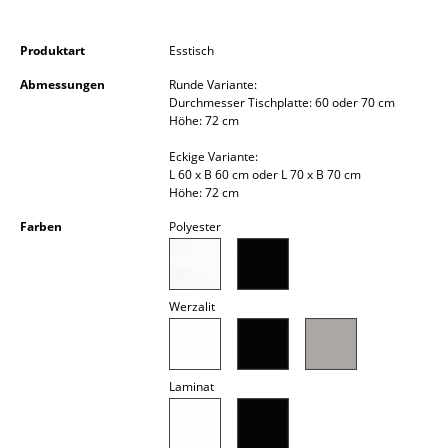
Kleinaufbewahrung
Produktart
Esstisch
Einzelteile
Abmessungen
Runde Variante:
... alle Aufbewahrungsmöbel
Durchmesser Tischplatte: 60 oder 70 cm
Höhe: 72 cm
Licht
Eckige Variante:
L 60 x B 60 cm oder L 70 x B 70 cm
Hängeleuchten & Deckenleuchten
Höhe: 72 cm
Tischleuchten
Farben
Polyester
Schreibtischleuchten
Stehleuchten & Leseleuchten
Werzalit
Bodenleuchten
Wandleuchten
Laminat
Outdoor-Leuchten