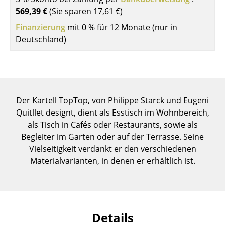
Einzelteile
569,39 €
(Sie sparen
17,61 €
)
Finanzierung
mit 0 % für 12 Monate (nur in
... alle Tische
Deutschland)
Aufbewahren
Regale & Schränke
Bücherregale
Der Kartell TopTop, von Philippe Starck und Eugeni
Quitllet designt, dient als Esstisch im Wohnbereich,
Wandregale
als Tisch in Cafés oder Restaurants, sowie als
Sideboards & Kommoden
Begleiter im Garten oder auf der Terrasse. Seine
Vielseitigkeit verdankt er den verschiedenen
TV Möbel
Materialvarianten, in denen er erhältlich ist.
Beistell- & Rollcontainer
Barmöbel
Garderoben
Details