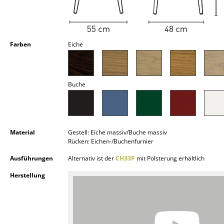
Kleinaufbewahrung
Einzelteile
Farben
Eiche
... alle Aufbewahrungsmöbel
Licht
Buche
Hängeleuchten & Deckenleuchten
Tischleuchten
Schreibtischleuchten
Material
Gestell: Eiche massiv/Buche massiv
Rücken: Eichen-/Buchenfurnier
Stehleuchten & Leseleuchten
Ausführungen
Alternativ ist der
CH33P
mit Polsterung erhältlich
Bodenleuchten
Herstellung
Wandleuchten
Outdoor-Leuchten