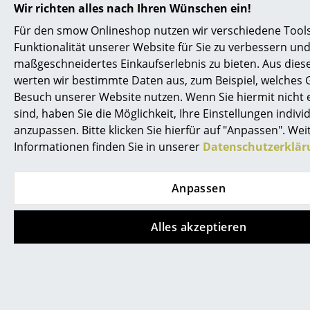
Service
Wir richten alles nach Ihren Wünschen ein!
FAQ
Für den smow Onlineshop nutzen wir verschiedene Tools
Kontakt
Rückgabe & Umtausch
Funktionalität unserer Website für Sie zu verbessern und
Unsere Vorteile auf einen Blick
Bezahlung
maßgeschneidertes Einkaufserlebnis zu bieten. Aus die
USM Anfertigung nach Maß
werten wir bestimmte Daten aus, zum Beispiel, welches 
Versand
Besuch unserer Website nutzen. Wenn Sie hiermit nicht
Wir bieten Ihnen
sind, haben Sie die Möglichkeit, Ihre Einstellungen individ
FAQ
Kostenlosen Versand nach Deutschland
anzupassen. Bitte klicken Sie hierfür auf "Anpassen". Wei
Schnelle Lieferung
Rückgabe & Umtausch
Informationen finden Sie in unserer
Datenschutzerklär
30 Tage Rückgaberecht
Unsere Vorteile auf einen Blick
Persönliche Ansprechpartner
Anpassen
Sichere Zahlung durch SSL-Verschlüsselung
AGB
Datenschutz
Alles akzeptieren
Datenschutz
smow Stores
Unternehmen
Berlin
Köln
Über uns
Chemnitz
Konstanz