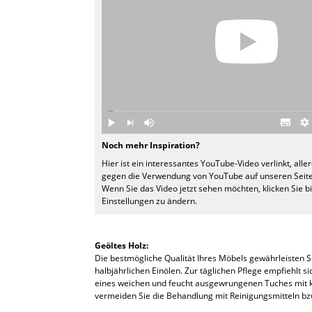
Spiegel
Figuren & Miniaturen
Vasen
Tabletts
Büroutensilien
Noch mehr Inspiration?
Aufbewahrungsboxen
Hier ist ein interessantes YouTube-Video verlinkt, alle
gegen die Verwendung von YouTube auf unseren Seite
Decken
Wenn Sie das Video jetzt sehen möchten, klicken Sie b
Einstellungen zu ändern.
Kissen
Teppiche
Geöltes Holz:
Die bestmögliche Qualität Ihres Möbels gewährleisten 
Vorhänge
halbjährlichen Einölen. Zur täglichen Pflege empfiehlt 
eines weichen und feucht ausgewrungenen Tuches mit k
... alle Accessoires
vermeiden Sie die Behandlung mit Reinigungsmitteln bz