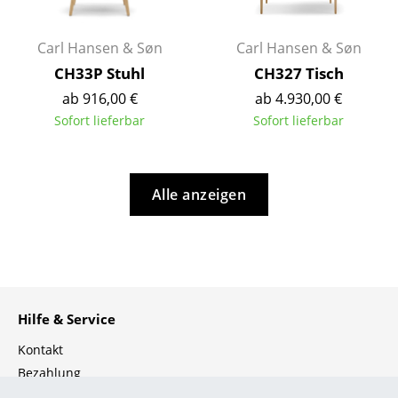
Bauhaus Design
Midcentury Design
Carl Hansen & Søn
Carl Hansen & Søn
Skandinavisches Design
CH33P Stuhl
CH327 Tisch
ab 916,00 €
ab 4.930,00 €
Italienisches Design
Sofort lieferbar
Sofort lieferbar
Nachhaltiges Design
Natürliche Materialien
Alle anzeigen
Farbwelten
Das Original
Geschenkideen
Hilfe & Service
Angebote
Kontakt
Info
Bezahlung
Versand