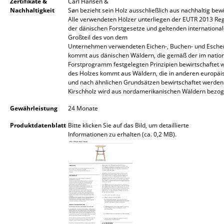
Artemide
Zertifikate &
Carl Hansen &
Nachhaltigkeit
Søn bezieht sein Holz ausschließlich aus nachhaltig bew
Cassina
Alle verwendeten Hölzer unterliegen der EUTR 2013 Reg
der dänischen Forstgesetze und geltenden internationale
Großteil des von dem
Fritz Hansen
Unternehmen verwendeten Eichen-, Buchen- und Esche
kommt aus dänischen Wäldern, die gemäß der im natio
HAY
Forstprogramm festgelegten Prinzipien bewirtschaftet w
des Holzes kommt aus Wäldern, die in anderen europäi
Knoll International
und nach ähnlichen Grundsätzen bewirtschaftet werden
Kirschholz wird aus nordamerikanischen Wäldern bezog
Louis Poulsen
Gewährleistung
24 Monate
Muuto
Produktdatenblatt
Bitte klicken Sie auf das Bild, um detaillierte
Informationen zu erhalten (ca. 0,2 MB).
Nils Holger Moormann
Richard Lampert
Thonet
USM Haller
Vitra