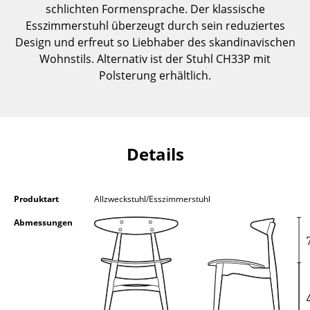
schlichten Formensprache. Der klassische
Einzelteile
Esszimmerstuhl überzeugt durch sein reduziertes
... alle Tische
Design und erfreut so Liebhaber des skandinavischen
Wohnstils. Alternativ ist der Stuhl CH33P mit
Aufbewahren
Polsterung erhältlich.
Regale & Schränke
Bücherregale
Details
Wandregale
Sideboards & Kommoden
Produktart
Allzweckstuhl/Esszimmerstuhl
TV Möbel
Abmessungen
Beistell- & Rollcontainer
Barmöbel
Garderoben