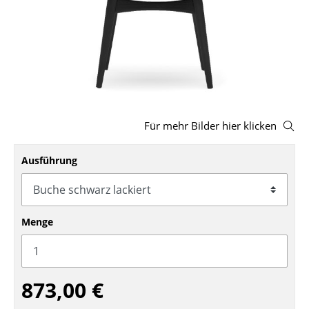
Hocker
Bänke & Liegen
Sitzsäcke
Gartenstühle
Für mehr Bilder hier klicken
Kinderstühle
Schaukelstühle
Ausführung
Bürodrehstühle
Konferenzstühle
Menge
Bürosessel
Einzelteile
873,00 €
... alle Sitzmöbel