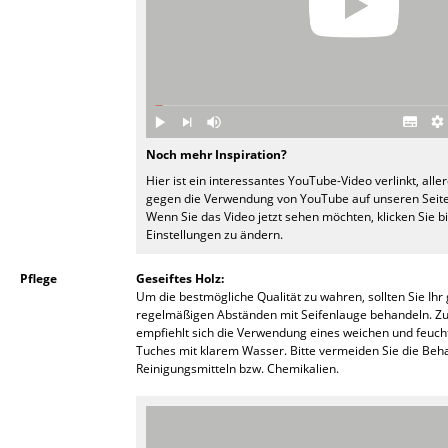
Akkuleuchten
... alle Leuchten
Betten
Doppelbetten
Noch mehr Inspiration?
Hier ist ein interessantes YouTube-Video verlinkt, alle
Einzelbetten
gegen die Verwendung von YouTube auf unseren Seite
Wenn Sie das Video jetzt sehen möchten, klicken Sie b
Stapelbetten
Einstellungen zu ändern.
Kinderbetten
Pflege
Geseiftes Holz:
Um die bestmögliche Qualität zu wahren, sollten Sie Ihr 
Nachttische & Bettzubehör
regelmäßigen Abständen mit Seifenlauge behandeln. Zur
empfiehlt sich die Verwendung eines weichen und feu
... alle Betten
Tuches mit klarem Wasser. Bitte vermeiden Sie die Beh
Reinigungsmitteln bzw. Chemikalien.
Accessoires
Uhren