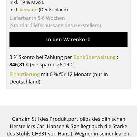
inkl. 19 % MwSt.
Tische
inkl.
Versand
(Deutschland)
Lieferbar in 5-6 Wochen
Esstische
(Standardlieferaussage des Herstellers)
Beistelltische
In den Warenkorb
Couchtische
3 % Skonto bei Zahlung per
Schreibtische
Banküberweisung
:
846,81 €
(Sie sparen
26,19 €
)
Sekretäre & PC-Tische
Finanzierung
mit 0 % für 12 Monate (nur in
Deutschland)
Konferenztische
Stehtische & Stehpulte
Kindertische
Gartentische
Ganz im Stil des Produktportfolios des dänischen
Herstellers Carl Hansen & Søn liegt auch die Stärke
Servierwagen
des Stuhls CH33T von Hans J. Wegner in seiner klaren,