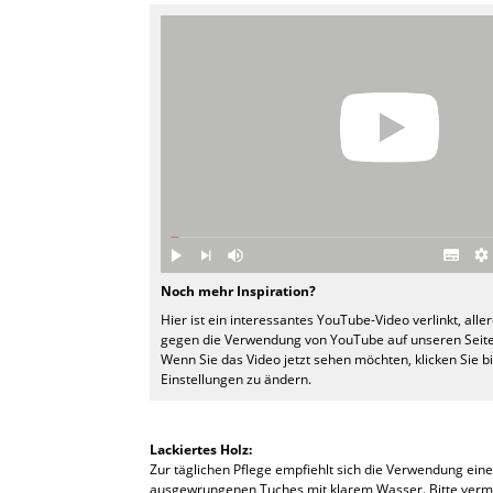
Räume
Zuhause
Wohnzimmer
Esszimmer
Schlafzimmer
Kinderzimmer
Noch mehr Inspiration?
Arbeitszimmer
Hier ist ein interessantes YouTube-Video verlinkt, alle
gegen die Verwendung von YouTube auf unseren Seite
Diele
Wenn Sie das Video jetzt sehen möchten, klicken Sie b
Einstellungen zu ändern.
Badezimmer
Stauraum
Lackiertes Holz:
Zur täglichen Pflege empfiehlt sich die Verwendung ein
Balkon & Garten
ausgewrungenen Tuches mit klarem Wasser. Bitte verme