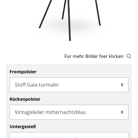
Hocker
Bänke & Liegen
Sitzsäcke
Gartenstühle
Für mehr Bilder hier klicken
Kinderstühle
Schaukelstühle
Frontpolster
Bürodrehstühle
Konferenzstühle
Rückenpolster
Bürosessel
Einzelteile
Untergestell
... alle Sitzmöbel