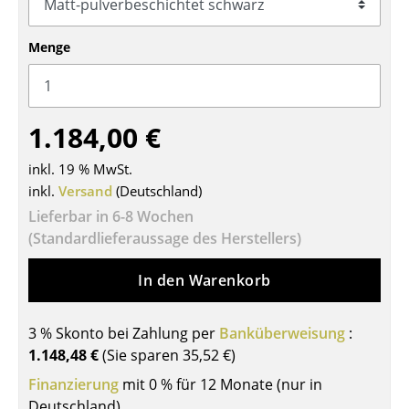
Tische
Menge
Esstische
Beistelltische
1.184,00 €
Couchtische
inkl. 19 % MwSt.
Schreibtische
inkl.
Versand
(Deutschland)
Sekretäre & PC-Tische
Lieferbar in 6-8 Wochen
(Standardlieferaussage des Herstellers)
Konferenztische
Stehtische & Stehpulte
In den Warenkorb
Kindertische
3 % Skonto bei Zahlung per
Banküberweisung
:
Gartentische
1.148,48 €
(Sie sparen
35,52 €
)
Finanzierung
mit 0 % für 12 Monate (nur in
Servierwagen
Deutschland)