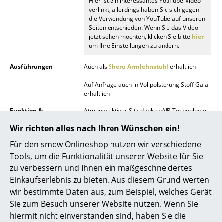
Hier ist ein interessantes YouTube-Video
verlinkt, allerdings haben Sie sich gegen
Spiegel
die Verwendung von YouTube auf unseren
Seiten entschieden. Wenn Sie das Video
Figuren & Miniaturen
jetzt sehen möchten, klicken Sie bitte
hier
um Ihre Einstellungen zu ändern.
Vasen
Ausführungen
Auch als
Sheru Armlehnstuhl
erhältlich
Tabletts
Auf Anfrage auch in Vollpolsterung Stoff Gaia
Büroutensilien
erhältlich
Funktion &
Atmungsaktiver Sitz dank chAIR-Technologie:
Aufbewahrungsboxen
Eigenschaften
In verborgenen Öffnungen innerhalb der
Wir richten alles nach Ihren Wünschen ein!
Sitzplatte sorgen spezielle palmenblattförmig
Decken
angeordnete Bänder für eine angenehme
Für den smow Onlineshop nutzen wir verschiedene
Federung und Atmungsaktivität.
Kissen
Tools, um die Funktionalität unserer Website für Sie
Pflege
Zur Pflege von Bezugsstoffen genügt es, wenn
zu verbessern und Ihnen ein maßgeschneidertes
Teppiche
Sie regelmäßig Staub und Flusen mit einer
Einkaufserlebnis zu bieten. Aus diesem Grund werten
Polsterdüse absaugen. Frische Flecken
können Sie durch sofortiges Aufnehmen mit
Vorhänge
wir bestimmte Daten aus, zum Beispiel, welches Gerät
einem saugfähigen, fusselfreien
Sie zum Besuch unserer Website nutzen. Wenn Sie
Schwammtuch o.ä. meist schnell entfernen.
... alle Accessoires
hiermit nicht einverstanden sind, haben Sie die
Trockene Verschmutzungen vorsichtig mit