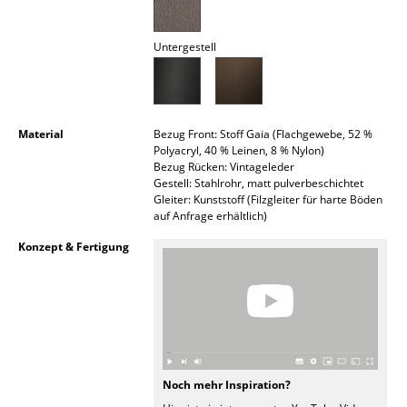
Akkuleuchten
Untergestell
... alle Leuchten
Betten
Doppelbetten
Material
Bezug Front: Stoff Gaia (Flachgewebe, 52 %
Polyacryl, 40 % Leinen, 8 % Nylon)
Bezug Rücken: Vintageleder
Einzelbetten
Gestell: Stahlrohr, matt pulverbeschichtet
Gleiter: Kunststoff (Filzgleiter für harte Böden
Stapelbetten
auf Anfrage erhältlich)
Kinderbetten
Konzept & Fertigung
Nachttische & Bettzubehör
... alle Betten
Accessoires
Noch mehr Inspiration?
Uhren