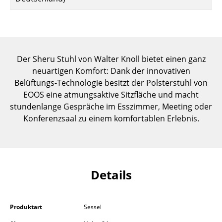
Einzelteile
... alle Tische
Aufbewahren
Der Sheru Stuhl von Walter Knoll bietet einen ganz
neuartigen Komfort: Dank der innovativen
Regale & Schränke
Belüftungs-Technologie besitzt der Polsterstuhl von
Bücherregale
EOOS eine atmungsaktive Sitzfläche und macht
stundenlange Gespräche im Esszimmer, Meeting oder
Wandregale
Konferenzsaal zu einem komfortablen Erlebnis.
Sideboards & Kommoden
TV Möbel
Beistell- & Rollcontainer
Details
Barmöbel
Produktart
Sessel
Garderoben