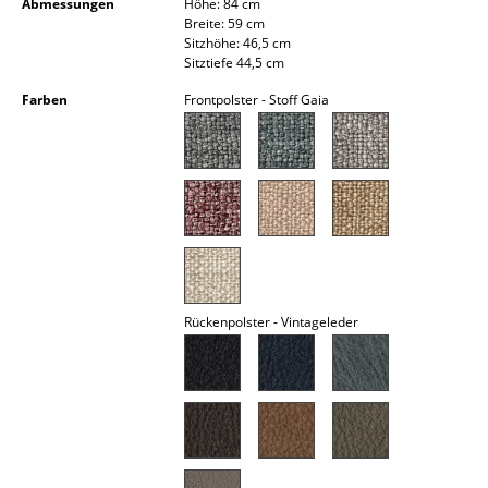
Abmessungen
Höhe: 84 cm
Kleinaufbewahrung
Breite: 59 cm
Sitzhöhe: 46,5 cm
Einzelteile
Sitztiefe 44,5 cm
Farben
Frontpolster - Stoff Gaia
... alle Aufbewahrungsmöbel
Licht
Hängeleuchten & Deckenleuchten
Tischleuchten
Schreibtischleuchten
Rückenpolster - Vintageleder
Stehleuchten & Leseleuchten
Bodenleuchten
Wandleuchten
Outdoor-Leuchten