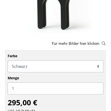
Hocker
Bänke & Liegen
Sitzsäcke
Gartenstühle
Für mehr Bilder hier klicken
Kinderstühle
Farbe
Schaukelstühle
Bürodrehstühle
Konferenzstühle
Menge
Bürosessel
Einzelteile
295,00 €
... alle Sitzmöbel