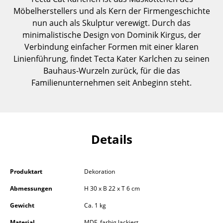
Einzelteile
Möbelherstellers und als Kern der Firmengeschichte
nun auch als Skulptur verewigt. Durch das
... alle Tische
minimalistische Design von Dominik Kirgus, der
Verbindung einfacher Formen mit einer klaren
Aufbewahren
Linienführung, findet Tecta Kater Karlchen zu seinen
Bauhaus-Wurzeln zurück, für die das
Regale & Schränke
Familienunternehmen seit Anbeginn steht.
Bücherregale
Wandregale
Sideboards & Kommoden
Details
TV Möbel
Beistell- & Rollcontainer
Produktart
Dekoration
Abmessungen
H 30 x B 22 x T 6 cm
Barmöbel
Gewicht
Ca. 1 kg
Garderoben
Material
MDF, farbig lackiert