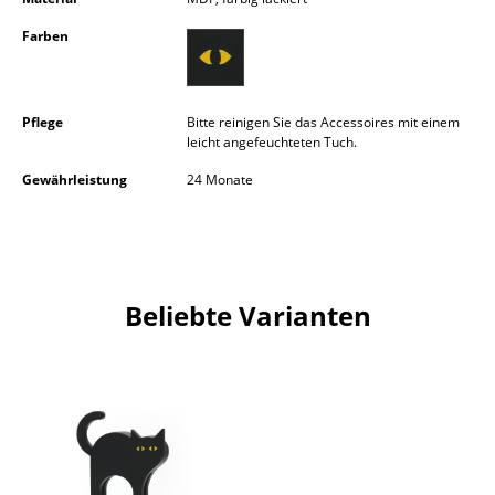
Kleinaufbewahrung
Farben
Einzelteile
... alle Aufbewahrungsmöbel
Pflege
Bitte reinigen Sie das Accessoires mit einem
leicht angefeuchteten Tuch.
Licht
Gewährleistung
24 Monate
Hängeleuchten & Deckenleuchten
Tischleuchten
Schreibtischleuchten
Beliebte Varianten
Stehleuchten & Leseleuchten
Bodenleuchten
Wandleuchten
Outdoor-Leuchten