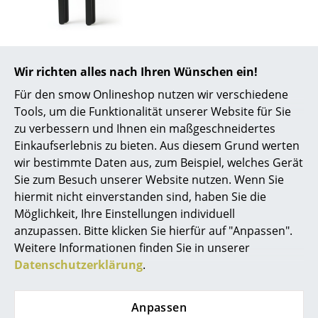
Akkuleuchten
... alle Leuchten
Tecta
Tecta Cat Karlchen
Wir richten alles nach Ihren Wünschen ein!
Betten
Holzfigur, Schwarz
Für den smow Onlineshop nutzen wir verschiedene
Doppelbetten
295,00 €
Tools, um die Funktionalität unserer Website für Sie
Mehr als 3 x sofort
zu verbessern und Ihnen ein maßgeschneidertes
Einzelbetten
lieferbar, Lieferzeit 1-2
Einkaufserlebnis zu bieten. Aus diesem Grund werten
Stapelbetten
Werktage (Lieferland
wir bestimmte Daten aus, zum Beispiel, welches Gerät
Deutschland)
Sie zum Besuch unserer Website nutzen. Wenn Sie
Kinderbetten
hiermit nicht einverstanden sind, haben Sie die
Möglichkeit, Ihre Einstellungen individuell
Nachttische & Bettzubehör
anzupassen. Bitte klicken Sie hierfür auf "Anpassen".
... alle Betten
Weitere Informationen finden Sie in unserer
Diese Artikel könnten Ihnen auch
Datenschutzerklärung
.
gefallen
Accessoires
Anpassen
Uhren