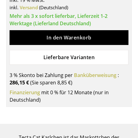
inkl. 19 % MwSt.
inkl.
Versand
(Deutschland)
Tische
Mehr als 3 x sofort lieferbar, Lieferzeit 1-2
Esstische
Werktage (Lieferland Deutschland)
Beistelltische
In den Warenkorb
Couchtische
Lieferbare Varianten
Schreibtische
Sekretäre & PC-Tische
3 % Skonto bei Zahlung per
Banküberweisung
:
Konferenztische
286,15 €
(Sie sparen
8,85 €
)
Finanzierung
mit 0 % für 12 Monate (nur in
Stehtische & Stehpulte
Deutschland)
Kindertische
Gartentische
Servierwagen
Tecta Cat Karlchen ist das Maskottchen des