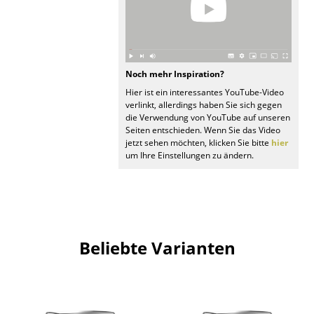
Spiegel
Figuren & Miniaturen
Vasen
Noch mehr Inspiration?
Hier ist ein interessantes YouTube-Video
Tabletts
verlinkt, allerdings haben Sie sich gegen
die Verwendung von YouTube auf unseren
Büroutensilien
Seiten entschieden. Wenn Sie das Video
jetzt sehen möchten, klicken Sie bitte
hier
um Ihre Einstellungen zu ändern.
Aufbewahrungsboxen
Decken
Kissen
Teppiche
Beliebte Varianten
Vorhänge
... alle Accessoires