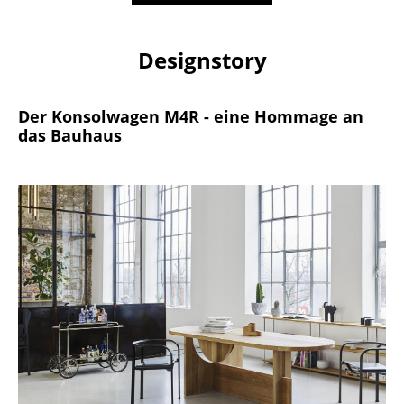
Büro
Designstory
Arbeitsplatz
Management Büro
Der Konsolwagen M4R - eine Hommage an
das Bauhaus
Konferenzraum
Empfang
Cafeteria
Branchenlösungen
Sicheres Arbeiten
Hersteller & Designer
Hersteller