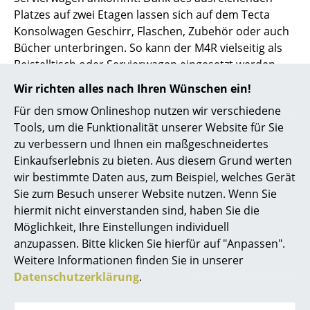
Platzes auf zwei Etagen lassen sich auf dem Tecta
... alle Hersteller A-Z
Konsolwagen Geschirr, Flaschen, Zubehör oder auch
Bücher unterbringen. So kann der M4R vielseitig als
Designer
Beistelltisch oder Servierwagen eingesetzt werden
und lässt sich an dem elegant gebogenen
Alvar Aalto
Wir richten alles nach Ihren Wünschen ein!
Stahlrundlauf von allen Seiten problemlos
Für den smow Onlineshop nutzen wir verschiedene
Arne Jacobsen
verschieben.
Tools, um die Funktionalität unserer Website für Sie
Charles & Ray Eames
zu verbessern und Ihnen ein maßgeschneidertes
Einkaufserlebnis zu bieten. Aus diesem Grund werten
Eero Saarinen
wir bestimmte Daten aus, zum Beispiel, welches Gerät
Sie zum Besuch unserer Website nutzen. Wenn Sie
Egon Eiermann
hiermit nicht einverstanden sind, haben Sie die
Eileen Gray
Möglichkeit, Ihre Einstellungen individuell
anzupassen. Bitte klicken Sie hierfür auf "Anpassen".
Jean Prouvé
Weitere Informationen finden Sie in unserer
Datenschutzerklärung
.
Le Corbusier
Ludwig Mies van der Rohe