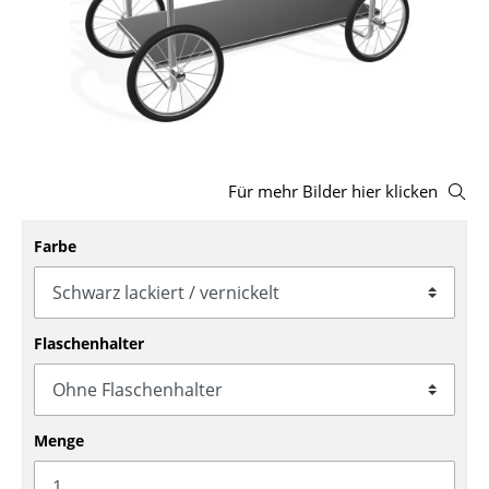
Hocker
Bänke & Liegen
Sitzsäcke
Gartenstühle
Für mehr Bilder hier klicken
Kinderstühle
Farbe
Schaukelstühle
Bürodrehstühle
Konferenzstühle
Flaschenhalter
Bürosessel
Einzelteile
Menge
... alle Sitzmöbel