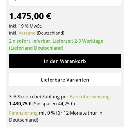
Tische
1.475,00 €
Esstische
inkl. 19 % MwSt.
Beistelltische
inkl.
Versand
(Deutschland)
2 x sofort lieferbar, Lieferzeit 2-3 Werktage
Couchtische
(Lieferland Deutschland)
Schreibtische
In den Warenkorb
Sekretäre & PC-Tische
Konferenztische
Lieferbare Varianten
Stehtische & Stehpulte
3 % Skonto bei Zahlung per
Banküberweisung
:
Kindertische
1.430,75 €
(Sie sparen
44,25 €
)
Gartentische
Finanzierung
mit 0 % für 12 Monate (nur in
Deutschland)
Servierwagen