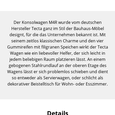
Einzelteile
... alle Tische
Der Konsolwagen M4R wurde vom deutschen
Aufbewahren
Hersteller Tecta ganz im Stil der Bauhaus-Möbel
designt, für die das Unternehmen bekannt ist. Mit
Regale & Schränke
seinem zeitlos klassischen Charme und den vier
Gummireifen mit filigranen Speichen wirkt der Tecta
Bücherregale
Wagen wie ein liebevoller Helfer, der sich leicht in
Wandregale
jedem beliebigen Raum platzieren lässt. An einem
gebogenen Stahlrundlauf an der oberen Etage des
Sideboards & Kommoden
Wagens lässt er sich problemlos schieben und dient
so entweder als Servierwagen, oder schlicht als
TV Möbel
dekorativer Beistelltisch für Wohn- oder Esszimmer.
Beistell- & Rollcontainer
Barmöbel
Garderoben
Details