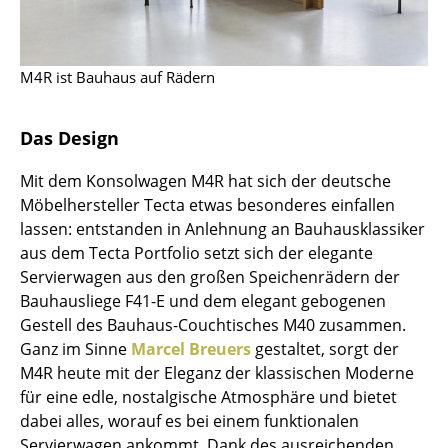
Artemide
Cassina
M4R ist Bauhaus auf Rädern
Fritz Hansen
HAY
Das Design
Knoll International
Mit dem Konsolwagen M4R hat sich der deutsche
Louis Poulsen
Möbelhersteller Tecta etwas besonderes einfallen
lassen: entstanden in Anlehnung an Bauhausklassiker
Muuto
aus dem Tecta Portfolio setzt sich der elegante
Servierwagen aus den großen Speichenrädern der
Nils Holger Moormann
Bauhausliege F41-E und dem elegant gebogenen
Richard Lampert
Gestell des Bauhaus-Couchtisches M40 zusammen.
Ganz im Sinne
Marcel Breuers
gestaltet, sorgt der
Thonet
M4R heute mit der Eleganz der klassischen Moderne
für eine edle, nostalgische Atmosphäre und bietet
USM Haller
dabei alles, worauf es bei einem funktionalen
Vitra
Servierwagen ankommt. Dank des ausreichenden