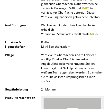
glänzende Oberflächen. Daher werden bei
Akkuleuchten
Tecta die Barwagen M4R und
M4RS
in
vernickelter Oberfläche gefertigt. Diese
... alle Leuchten
Vernickelung hat einen gelblichen Unterton.
Ausführungen
Wahlweise mit oder ohne Flaschenhalter
Betten
erhältlich
Version mit Schublade erhältlich als
M4RS
Doppelbetten
Funktion &
Rollbar
Einzelbetten
Eigenschaften
Mit 4 Speichenrädern
Stapelbetten
Pflege
Vernickelte Oberflächen sind mit der Zeit
anfällig für eine Oberflächenpatina.
Angelaufene oder verschmutzte Stellen
Kinderbetten
können ggf. mit Nickelpaste und einem
weißem Tuch abgerieben werden. So erhalten
Nachttische & Bettzubehör
sie mühelos ihren ursprünglichen Glanz
zurück.
... alle Betten
Gewährleistung
24 Monate
Accessoires
Produktpräsentation
Uhren