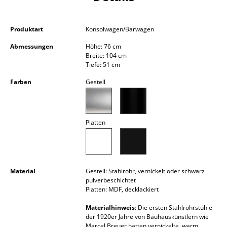
Kleinaufbewahrung
Einzelteile
Produktart
Konsolwagen/Barwagen
Abmessungen
Höhe: 76 cm
... alle Aufbewahrungsmöbel
Breite: 104 cm
Tiefe: 51 cm
Licht
Farben
Gestell
Hängeleuchten & Deckenleuchten
Tischleuchten
Platten
Schreibtischleuchten
Stehleuchten & Leseleuchten
Material
Gestell: Stahlrohr, vernickelt oder schwarz
Bodenleuchten
pulverbeschichtet
Platten: MDF, decklackiert
Wandleuchten
Materialhinweis
: Die ersten Stahlrohrstühle
Outdoor-Leuchten
der 1920er Jahre von Bauhauskünstlern wie
Marcel Breuer hatten vernickelte, warm