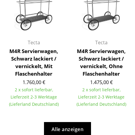
Räume
Zuhause
Wohnzimmer
Tecta
Tecta
Esszimmer
M4R Servierwagen,
M4R Servierwagen,
Schwarz lackiert /
Schwarz lackiert /
Schlafzimmer
vernickelt, Mit
vernickelt, Ohne
Kinderzimmer
Flaschenhalter
Flaschenhalter
1.760,00 €
1.475,00 €
Arbeitszimmer
2 x sofort lieferbar,
2 x sofort lieferbar,
Diele
Lieferzeit 2-3 Werktage
Lieferzeit 2-3 Werktage
(Lieferland Deutschland)
(Lieferland Deutschland)
Badezimmer
Stauraum
Alle anzeigen
Balkon & Garten