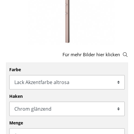
Hocker
Bänke & Liegen
Sitzsäcke
Gartenstühle
Für mehr Bilder hier klicken
Kinderstühle
Schaukelstühle
Farbe
Bürodrehstühle
Konferenzstühle
Haken
Bürosessel
Einzelteile
Menge
... alle Sitzmöbel