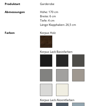
Kleinaufbewahrung
Produktart
Garderobe
Abmessungen
Höhe: 170 cm
Einzelteile
Breite: 6 cm
Tiefe: 4 cm
... alle Aufbewahrungsmöbel
Länge Klapphaken: 26,5 cm
Farben
Korpus Holz
Licht
Hängeleuchten & Deckenleuchten
Korpus Lack Basisfarben
Tischleuchten
Schreibtischleuchten
Stehleuchten & Leseleuchten
Bodenleuchten
Wandleuchten
Korpus Lack Akzentfarben
Outdoor-Leuchten