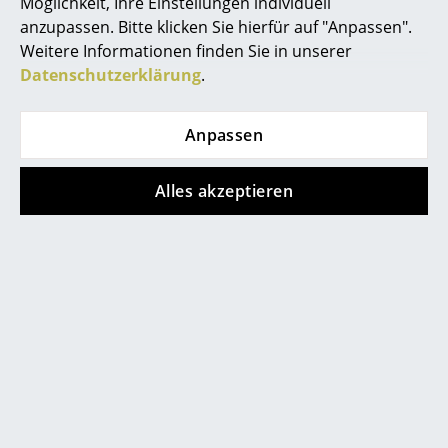
Möglichkeit, Ihre Einstellungen individuell
anzupassen. Bitte klicken Sie hierfür auf "Anpassen".
Räume
Weitere Informationen finden Sie in unserer
Zuhause
Datenschutzerklärung
.
Wohnzimmer
Beliebte Varianten
Anpassen
Esszimmer
Alles akzeptieren
Schlafzimmer
Kinderzimmer
Arbeitszimmer
Diele
Badezimmer
Schönbuch
Schönbuch
Stauraum
Line Garderobe, Lack
Line Garderobe, Lack
Akzentfarbe
Basisfarbe grau-weiß,
Balkon & Garten