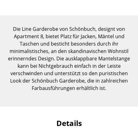
Einzelteile
... alle Tische
Die Line Garderobe von Schönbuch, designt von
Aufbewahren
Apartment 8, bietet Platz für Jacken, Mäntel und
Taschen und besticht besonders durch ihr
Regale & Schränke
minimalistisches, an den skandinavischen Wohnstil
Bücherregale
erinnerndes Design. Die ausklappbare Mantelstange
kann bei Nichtgebrauch einfach in der Leiste
Wandregale
verschwinden und unterstützt so den puristischen
Look der Schönbuch Garderobe, die in zahlreichen
Sideboards & Kommoden
Farbausführungen erhältlich ist.
TV Möbel
Beistell- & Rollcontainer
Barmöbel
Details
Garderoben