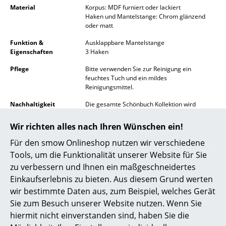
Material
Korpus: MDF furniert oder lackiert
Spiegel
Haken und Mantelstange: Chrom glänzend
oder matt
Figuren & Miniaturen
Funktion &
Ausklappbare Mantelstange
Eigenschaften
3 Haken
Vasen
Pflege
Bitte verwenden Sie zur Reinigung ein
Tabletts
feuchtes Tuch und ein mildes
Reinigungsmittel.
Büroutensilien
Nachhaltigkeit
Die gesamte Schönbuch Kollektion wird
Aufbewahrungsboxen
überwiegend in Deutschland (Bad
Königshofen) hergestellt.
Wir richten alles nach Ihren Wünschen ein!
Decken
Gewährleistung
24 Monate
Für den smow Onlineshop nutzen wir verschiedene
Tools, um die Funktionalität unserer Website für Sie
Kissen
Zubehör
Kleiderbügel 0112 4er Set
zu verbessern und Ihnen ein maßgeschneidertes
Teppiche
Produktdatenblatt
Bitte klicken Sie auf das Bild, um detaillierte
Einkaufserlebnis zu bieten. Aus diesem Grund werten
Informationen zu erhalten (ca. 0,4 MB).
wir bestimmte Daten aus, zum Beispiel, welches Gerät
Vorhänge
Sie zum Besuch unserer Website nutzen. Wenn Sie
hiermit nicht einverstanden sind, haben Sie die
... alle Accessoires