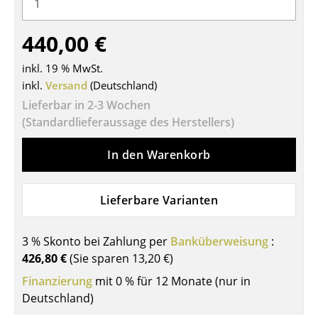
Tische
440,00 €
Esstische
inkl. 19 % MwSt.
Beistelltische
inkl.
Versand
(Deutschland)
Couchtische
Lieferbar in 2-3 Wochen
(Standardlieferaussage des Herstellers)
Schreibtische
In den Warenkorb
Sekretäre & PC-Tische
Konferenztische
Lieferbare Varianten
Stehtische & Stehpulte
3 % Skonto bei Zahlung per
Banküberweisung
:
Kindertische
426,80 €
(Sie sparen
13,20 €
)
Gartentische
Finanzierung
mit 0 % für 12 Monate (nur in
Deutschland)
Servierwagen