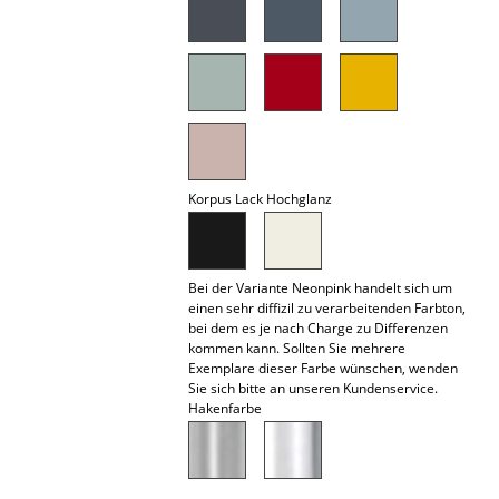
Akkuleuchten
... alle Leuchten
Betten
Doppelbetten
Korpus Lack Hochglanz
Einzelbetten
Stapelbetten
Bei der Variante Neonpink handelt sich um
Kinderbetten
einen sehr diffizil zu verarbeitenden Farbton,
bei dem es je nach Charge zu Differenzen
Nachttische & Bettzubehör
kommen kann. Sollten Sie mehrere
Exemplare dieser Farbe wünschen, wenden
... alle Betten
Sie sich bitte an unseren Kundenservice.
Hakenfarbe
Accessoires
Uhren