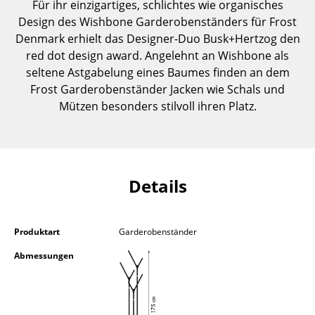
Für ihr einzigartiges, schlichtes wie organisches
Einzelteile
Design des Wishbone Garderobenständers für Frost
Denmark erhielt das Designer-Duo Busk+Hertzog den
... alle Tische
red dot design award. Angelehnt an Wishbone als
seltene Astgabelung eines Baumes finden an dem
Aufbewahren
Frost Garderobenständer Jacken wie Schals und
Regale & Schränke
Mützen besonders stilvoll ihren Platz.
Bücherregale
Wandregale
Details
Sideboards & Kommoden
TV Möbel
Produktart
Garderobenständer
Beistell- & Rollcontainer
Abmessungen
Barmöbel
Garderoben