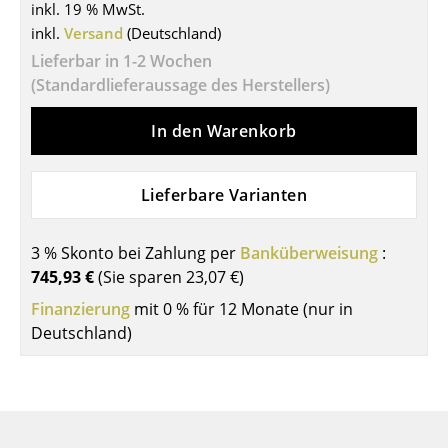
inkl. 19 % MwSt.
Tische
inkl.
Versand
(Deutschland)
Lieferbar in 1-2 Wochen
Esstische
(Standardlieferaussage des Herstellers)
Beistelltische
In den Warenkorb
Couchtische
Schreibtische
Lieferbare Varianten
Sekretäre & PC-Tische
3 % Skonto bei Zahlung per
Banküberweisung
:
Konferenztische
745,93 €
(Sie sparen
23,07 €
)
Stehtische & Stehpulte
Finanzierung
mit 0 % für 12 Monate (nur in
Deutschland)
Kindertische
Gartentische
Servierwagen