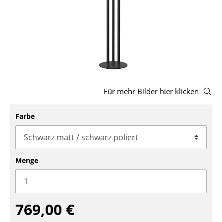
Hocker
Bänke & Liegen
Sitzsäcke
Gartenstühle
Für mehr Bilder hier klicken
Kinderstühle
Schaukelstühle
Farbe
Bürodrehstühle
Konferenzstühle
Menge
Bürosessel
Einzelteile
769,00 €
... alle Sitzmöbel