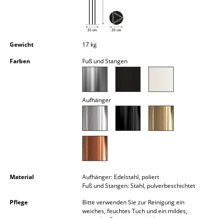
Kleinaufbewahrung
Einzelteile
Gewicht
17 kg
... alle Aufbewahrungsmöbel
Farben
Fuß und Stangen
Licht
Hängeleuchten & Deckenleuchten
Aufhänger
Tischleuchten
Schreibtischleuchten
Stehleuchten & Leseleuchten
Bodenleuchten
Material
Aufhänger: Edelstahl, poliert
Fuß und Stangen: Stahl, pulverbeschichtet
Wandleuchten
Pflege
Bitte verwenden Sie zur Reinigung ein
Outdoor-Leuchten
weiches, feuchtes Tuch und ein mildes,