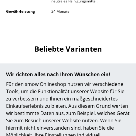
neutrales Reinigungsmittel.
Akkuleuchten
Gewährleistung
24 Monate
... alle Leuchten
Betten
Doppelbetten
Beliebte Varianten
Einzelbetten
Stapelbetten
Wir richten alles nach Ihren Wünschen ein!
Kinderbetten
Für den smow Onlineshop nutzen wir verschiedene
Tools, um die Funktionalität unserer Website für Sie
Nachttische & Bettzubehör
zu verbessern und Ihnen ein maßgeschneidertes
... alle Betten
Einkaufserlebnis zu bieten. Aus diesem Grund werten
wir bestimmte Daten aus, zum Beispiel, welches Gerät
Accessoires
Frost Denmark
Frost Denmark
Sie zum Besuch unserer Website nutzen. Wenn Sie
hiermit nicht einverstanden sind, haben Sie die
Wishbone
Wishbone
Uhren
Möglichkeit, Ihre Einstellungen individuell