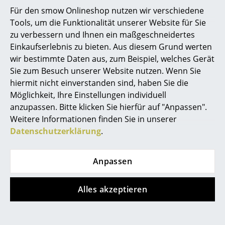
Für den smow Onlineshop nutzen wir verschiedene
Räume
Tools, um die Funktionalität unserer Website für Sie
zu verbessern und Ihnen ein maßgeschneidertes
Zuhause
Einkaufserlebnis zu bieten. Aus diesem Grund werten
Wohnzimmer
wir bestimmte Daten aus, zum Beispiel, welches Gerät
Sie zum Besuch unserer Website nutzen. Wenn Sie
Esszimmer
hiermit nicht einverstanden sind, haben Sie die
Beliebte Varianten
Möglichkeit, Ihre Einstellungen individuell
Schlafzimmer
anzupassen. Bitte klicken Sie hierfür auf "Anpassen".
Kinderzimmer
Weitere Informationen finden Sie in unserer
Datenschutzerklärung
.
Arbeitszimmer
Diele
Anpassen
Badezimmer
Alles akzeptieren
Stauraum
Fermob
Fermob
Balkon & Garten
Bistro Klappstuhl 2er-
Bistro Klappstuhl 2er-