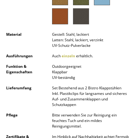
Akkuleuchten
... alle Leuchten
Betten
Material
Gestell: Stahl, lackiert
Latten: Stahl, lackiert, verzinkt
Doppelbetten
UV-Schutz-Pulverlacke
Ausführungen
Auch
einzeln
erhältlich.
Einzelbetten
Funktion &
Outdoorgeeignet
Stapelbetten
Eigenschaften
Klappbar
UV-beständig
Kinderbetten
Lieferumfang
Set Bestehend aus 2 Bistro Klappstühlen
Inkl. Plastikclips für langsames und sicheres
Nachttische & Bettzubehör
Auf- und Zusammenklappen und
Schutzkappen
... alle Betten
Pflege
Bitte verwenden Sie zur Reinigung ein
feuchtes Tuch und ein mildes
Accessoires
Reinigungsmittel.
Uhren
Zertifikate &
Im Hinblick auf Nachhaltigkeit achtet Fermob