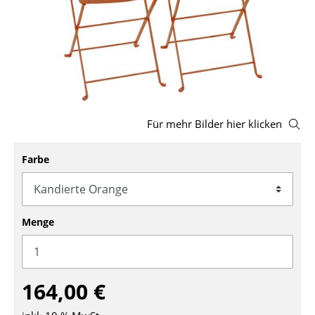
Hocker
Bänke & Liegen
Sitzsäcke
Gartenstühle
Für mehr Bilder hier klicken
Kinderstühle
Schaukelstühle
Farbe
Bürodrehstühle
Konferenzstühle
Menge
Bürosessel
Einzelteile
164,00 €
... alle Sitzmöbel