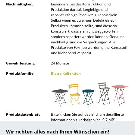
Nachhaltigkeit
besonders bei der Konstruktion und
Spiegel
Produktion darauf, langlebige und
reparaturfähige Produkte zu entwickeln.
Figuren & Miniaturen
Selbst wenn es zu einem Defekt eines
Produktes kommen sollte, sind diese so
konstruiert, dass sie nicht weggeworfen
Vasen
sondern repariert werden können. Genauso
nachhaltig sind die Verpackungen: Alle
Tabletts
Produkte von Fermob werden ohne Kunststoff
und Klebeband verpackt.
Büroutensilien
Gewährleistung
24 Monate
Aufbewahrungsboxen
Produktfamilie
Bistro Kollektion
Decken
Kissen
Teppiche
Produktdatenblatt
Bitte klicken Sie auf das Bild, um detaillierte
Vorhänge
Informationen zu erhalten (ca. 0,7 MB).
... alle Accessoires
Wir richten alles nach Ihren Wünschen ein!