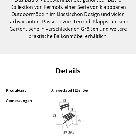
Einzelteile
Kollektion von Fermob, einer Serie von klappbaren
Outdoormöbeln im klassischen Design und vielen
... alle Tische
Farbvarianten. Passend zum Fermob Klappstuhl sind
Gartentische in verschiedenen Größen und weitere
Aufbewahren
praktische Balkonmöbel erhältlich.
Regale & Schränke
Bücherregale
Wandregale
Details
Sideboards & Kommoden
Produktart
Allzweckstuhl (2er Set)
TV Möbel
Abmessungen
Beistell- & Rollcontainer
Barmöbel
Garderoben