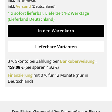
inkl. 19 % MwSt.
inkl.
Versand
(Deutschland)
Tische
1 x sofort lieferbar, Lieferzeit 1-2 Werktage
Esstische
(Lieferland Deutschland)
Beistelltische
In den Warenkorb
Couchtische
Schreibtische
Lieferbare Varianten
Sekretäre & PC-Tische
3 % Skonto bei Zahlung per
Banküberweisung
:
Konferenztische
159,08 €
(Sie sparen
4,92 €
)
Finanzierung
mit 0 % für 12 Monate (nur in
Stehtische & Stehpulte
Deutschland)
Kindertische
Gartentische
Servierwagen
Das Bistro Klappstuhl 2er Set gehört zur Bistro