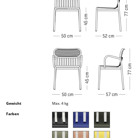
Kleinaufbewahrung
Einzelteile
... alle Aufbewahrungsmöbel
Licht
Hängeleuchten & Deckenleuchten
Tischleuchten
Schreibtischleuchten
Stehleuchten & Leseleuchten
Gewicht
Max. 4 kg
Bodenleuchten
Farben
Wandleuchten
Outdoor-Leuchten