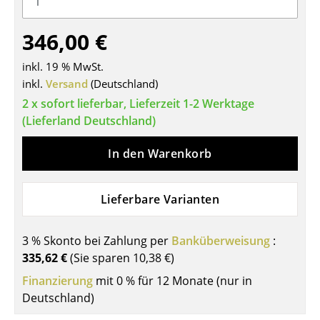
Tische
346,00 €
Esstische
inkl. 19 % MwSt.
Beistelltische
inkl.
Versand
(Deutschland)
2 x sofort lieferbar, Lieferzeit 1-2 Werktage
Couchtische
(Lieferland Deutschland)
Schreibtische
In den Warenkorb
Sekretäre & PC-Tische
Konferenztische
Lieferbare Varianten
Stehtische & Stehpulte
3 % Skonto bei Zahlung per
Banküberweisung
:
Kindertische
335,62 €
(Sie sparen
10,38 €
)
Gartentische
Finanzierung
mit 0 % für 12 Monate (nur in
Deutschland)
Servierwagen