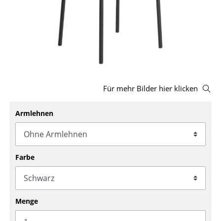
Hocker
Bänke & Liegen
Sitzsäcke
Gartenstühle
Für mehr Bilder hier klicken
Kinderstühle
Schaukelstühle
Armlehnen
Bürodrehstühle
Konferenzstühle
Farbe
Bürosessel
Einzelteile
Menge
... alle Sitzmöbel