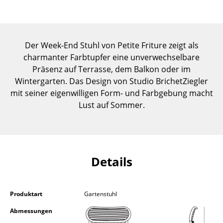
Einzelteile
... alle Tische
Der Week-End Stuhl von Petite Friture zeigt als
Aufbewahren
charmanter Farbtupfer eine unverwechselbare
Präsenz auf Terrasse, dem Balkon oder im
Regale & Schränke
Wintergarten. Das Design von Studio BrichetZiegler
mit seiner eigenwilligen Form- und Farbgebung macht
Bücherregale
Lust auf Sommer.
Wandregale
Sideboards & Kommoden
TV Möbel
Details
Beistell- & Rollcontainer
Barmöbel
Produktart
Gartenstuhl
Abmessungen
Garderoben