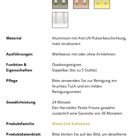
Akkuleuchten
... alle Leuchten
Betten
Material
Aluminium mit Anti-UV-Pulverbeschichtung,
matt strukturiert
Doppelbetten
Ausführungen
Wahlweise mit oder ohne Armlehnen
Einzelbetten
Funktion &
Outdoorgeeignet
Stapelbetten
Eigenschaften
Stapelbar (bis zu 5 Stühle)
Pflege
Bitte verwenden Sie zur Reinigung ein
Kinderbetten
feuchtes Tuch und ein mildes
Reinigungsmittel.
Nachttische & Bettzubehör
Gewährleistung
24 Monate
... alle Betten
Der Hersteller Petite Friture gewährt
zusätzlich eine Garantie von 36 Monaten.
Accessoires
Produktfamilie
Week-End Kollektion
Uhren
Produktdatenblatt
Bitte klicken Sie auf das Bild, um detaillierte