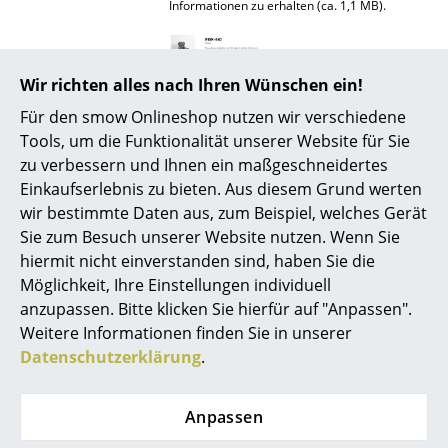
Informationen zu erhalten (ca. 1,1 MB).
Spiegel
Figuren & Miniaturen
Wir richten alles nach Ihren Wünschen ein!
Vasen
Für den smow Onlineshop nutzen wir verschiedene
Tools, um die Funktionalität unserer Website für Sie
Tabletts
zu verbessern und Ihnen ein maßgeschneidertes
Büroutensilien
Einkaufserlebnis zu bieten. Aus diesem Grund werten
wir bestimmte Daten aus, zum Beispiel, welches Gerät
Produktpräsentation
Aufbewahrungsboxen
Sie zum Besuch unserer Website nutzen. Wenn Sie
hiermit nicht einverstanden sind, haben Sie die
Decken
Möglichkeit, Ihre Einstellungen individuell
Kissen
anzupassen. Bitte klicken Sie hierfür auf "Anpassen".
Weitere Informationen finden Sie in unserer
Teppiche
Datenschutzerklärung
.
Noch mehr Inspiration?
Vorhänge
Hier ist ein interessantes YouTube-Video
verlinkt, allerdings haben Sie sich gegen
Anpassen
die Verwendung von YouTube auf unseren
... alle Accessoires
Seiten entschieden. Wenn Sie das Video